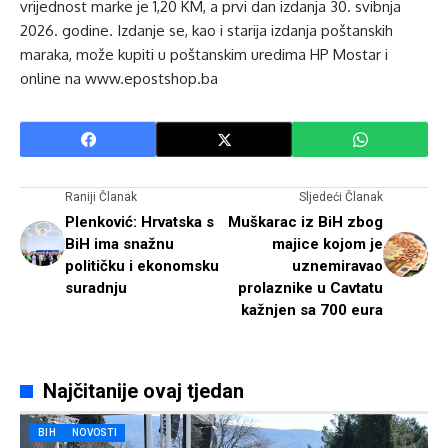
vrijednost marke je 1,20 KM, a prvi dan izdanja 30. svibnja
2026. godine. Izdanje se, kao i starija izdanja poštanskih
maraka, može kupiti u poštanskim uredima HP Mostar i
online na www.epostshop.ba
Raniji Članak
Sljedeći Članak
Plenković: Hrvatska s
Muškarac iz BiH zbog
BiH ima snažnu
majice kojom je
političku i ekonomsku
uznemiravao
suradnju
prolaznike u Cavtatu
kažnjen sa 700 eura
Najčitanije ovaj tjedan
BIH
NOVOSTI