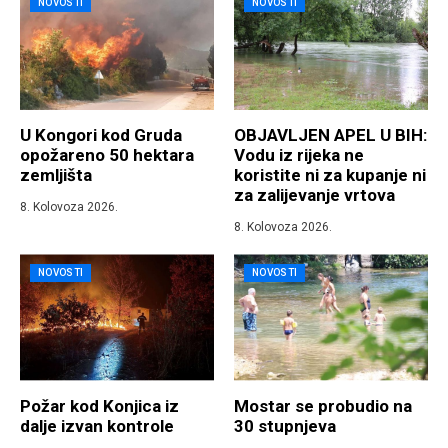
NOVOSTI
NOVOSTI
U Kongori kod Gruda
OBJAVLJEN APEL U BIH:
opožareno 50 hektara
Vodu iz rijeka ne
zemljišta
koristite ni za kupanje ni
za zalijevanje vrtova
8. Kolovoza 2026.
8. Kolovoza 2026.
NOVOSTI
NOVOSTI
Požar kod Konjica iz
Mostar se probudio na
dalje izvan kontrole
30 stupnjeva