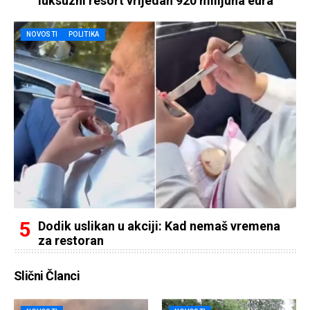
luksuzni resort vrijedan 920 milijuna eura
NOVOSTI
POLITIKA
Dodik uslikan u akciji: Kad nemaš vremena
za restoran
Slični Članci