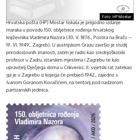
Foto: HP Mostar
Hrvatska pošta (HP) Mostar tiskala je prigodno izdanje
maraka u povodu 150. obljetnice rođenja hrvatskog
književnika Vladimira Nazora (30. V. 1876., Postira na Braču –
19. VI. 1949., Zagreb). U austrijskom Grazu završio je studij
prirodoslovnih znanosti, zatim je radio kao srednjoškolski
profesor u Zadru, istarskim mjestima i Zagrebu te kao
upravitelj Dječjega doma u Crikvenici. II. svjetski rat zatekao
ga je u Zagrebu iz kojega će prebjeći 1942., zajedno s
Ivanom Goranom Kovačićem, na teritorij pod nadzorom
partizanskih jedinica.