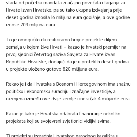
vlada od početka mandata značajno povećala ulaganja za
Hrvate izvan Hrvatske, pa su tako ukupna izdvajanja prije
deset godina iznosila 16 milijuna eura godišnje, a ove godine
iznose 203 milijuna eura.
To je omogućilo da realiziramo brojne projekte diljem
zemalja u kojem žive Hrvati – kazao je hrvatski premijer na
prvoj sjednici četvrtog saziva Savjeta za Hrvate izvan
Republike Hrvatske, dodajući da je u proteklih deset godina
u projekte uloženo gotovo 820 milijuna eura.
Rekao je i da Hrvatska s Bosnom i Hercegovinom ima snažnu
političku i ekonomsku suradnju i značajne investicije, a
razmjena između ove dvije zemlje iznosi čak 4 milijarde eura.
Kazao je kako je Hrvatska odabrala financiranje nekoliko
projekata koji su svojevrsni svjetionici vidljivi svima.
Ti projekti su izgradnja Hrvatskog narodnog kazališta u