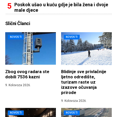
Poskok ušao u kuću gdje je bila žena i dvoje
male djece
Slični Članci
NOVOSTI
NOVOSTI
Zbog ovog radara ste
Blidinje sve privlačnije
dobili 7536 kazni
ljetno odredište,
turizam raste uz
9. Kolovoza 2026.
izazove očuvanja
prirode
9. Kolovoza 2026.
NOVOSTI
NOVOSTI