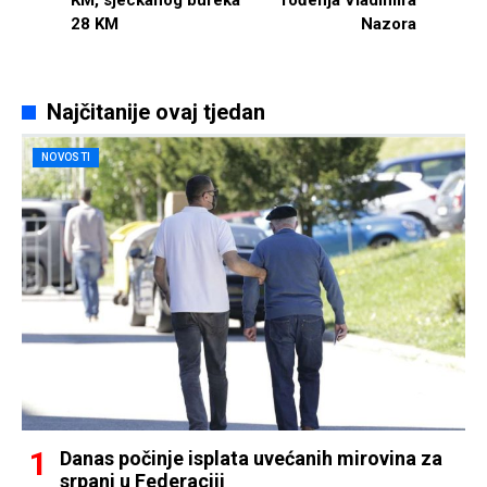
KM, sjeckanog bureka
rođenja Vladimira
28 KM
Nazora
Najčitanije ovaj tjedan
NOVOSTI
Danas počinje isplata uvećanih mirovina za
srpanj u Federaciji