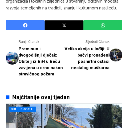
organizacija i lokalnih zajednica u stvaranju održivih modela
razvoja temeljenih na tradiciji, znanju i kulturnom naslijeđu.
Raniji Članak
Sljedeći Članak
Preminuo i
Velika akcija u Inđiji: U
dvogodišnji dječak:
bačvi pronađeni
Obitelj iz BiH u Beču
posmrtni ostaci
zavijena u crno nakon
nestalog muškarca
stravičnog požara
Najčitanije ovaj tjedan
BIH
NOVOSTI