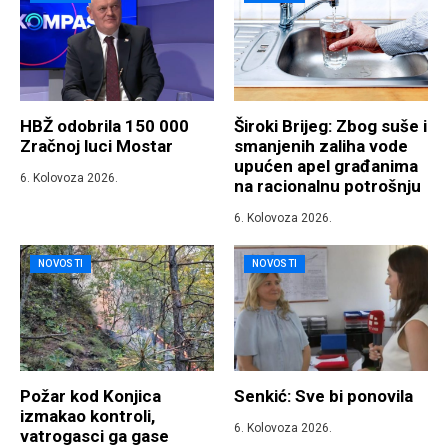
HBŽ odobrila 150 000
Široki Brijeg: Zbog suše i
Zračnoj luci Mostar
smanjenih zaliha vode
upućen apel građanima
6. Kolovoza 2026.
na racionalnu potrošnju
6. Kolovoza 2026.
NOVOSTI
NOVOSTI
Požar kod Konjica
Senkić: Sve bi ponovila
izmakao kontroli,
6. Kolovoza 2026.
vatrogasci ga gase