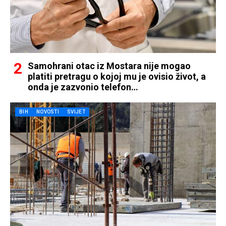
Samohrani otac iz Mostara nije mogao
platiti pretragu o kojoj mu je ovisio život, a
onda je zazvonio telefon…
BIH
NOVOSTI
SVIJET