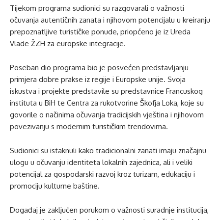
Tijekom programa sudionici su razgovarali o važnosti
očuvanja autentičnih zanata i njihovom potencijalu u kreiranju
prepoznatljive turističke ponude, priopćeno je iz Ureda
Vlade ŽZH za europske integracije.
Poseban dio programa bio je posvećen predstavljanju
primjera dobre prakse iz regije i Europske unije. Svoja
iskustva i projekte predstavile su predstavnice Francuskog
instituta u BiH te Centra za rukotvorine Škofja Loka, koje su
govorile o načinima očuvanja tradicijskih vještina i njihovom
povezivanju s modernim turističkim trendovima.
Sudionici su istaknuli kako tradicionalni zanati imaju značajnu
ulogu u očuvanju identiteta lokalnih zajednica, ali i veliki
potencijal za gospodarski razvoj kroz turizam, edukaciju i
promociju kulturne baštine.
Događaj je zaključen porukom o važnosti suradnje institucija,