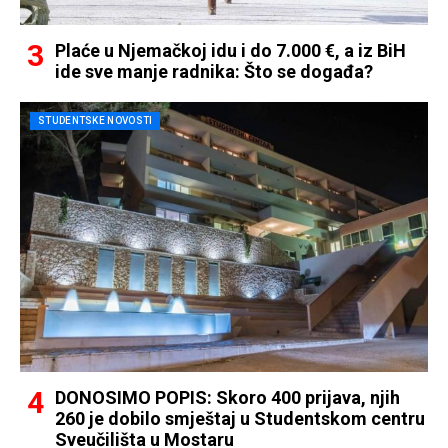
Plaće u Njemačkoj idu i do 7.000 €, a iz BiH
ide sve manje radnika: Što se događa?
STUDENTSKE NOVOSTI
DONOSIMO POPIS: Skoro 400 prijava, njih
260 je dobilo smještaj u Studentskom centru
Sveučilišta u Mostaru