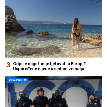
Gdje je najjeftinije ljetovati u Europi?
Uspoređene cijene u sedam zemalja
CRNA KRONIKA