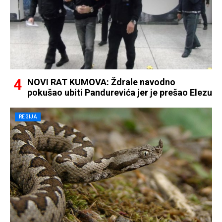
NOVI RAT KUMOVA: Ždrale navodno
pokušao ubiti Pandurevića jer je prešao Elezu
REGIJA