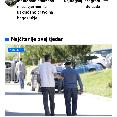
incidenata otkazana
Najbogatiji program
misa, vjernicima
do sada
uskraćeno pravo na
bogoslužje
Najčitanije ovaj tjedan
NOVOSTI