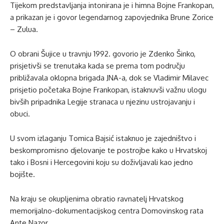
Tijekom predstavljanja intonirana je i himna Bojne Frankopan,
a prikazan je i govor legendarnog zapovjednika Brune Zorice
– Zulua.
O obrani Šujice u travnju 1992. govorio je Zdenko Šinko,
prisjetivši se trenutaka kada se prema tom području
približavala oklopna brigada JNA-a, dok se Vladimir Milavec
prisjetio početaka Bojne Frankopan, istaknuvši važnu ulogu
bivših pripadnika Legije stranaca u njezinu ustrojavanju i
obuci.
U svom izlaganju Tomica Bajsić istaknuo je zajedništvo i
beskompromisno djelovanje te postrojbe kako u Hrvatskoj
tako i Bosni i Hercegovini koju su doživljavali kao jedno
bojište.
Na kraju se okupljenima obratio ravnatelj Hrvatskog
memorijalno-dokumentacijskog centra Domovinskog rata
Ante Nazor.