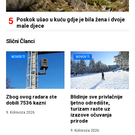
Poskok ušao u kuću gdje je bila žena i dvoje
male djece
Slični Članci
NOVOSTI
NOVOSTI
Zbog ovog radara ste
Blidinje sve privlačnije
dobili 7536 kazni
ljetno odredište,
turizam raste uz
9. Kolovoza 2026.
izazove očuvanja
prirode
9. Kolovoza 2026.