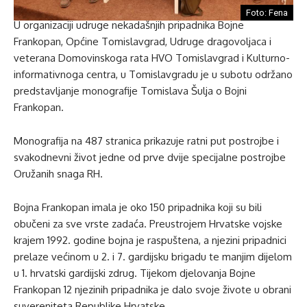
Foto: Fena
U organizaciji udruge nekadašnjih pripadnika Bojne
Frankopan, Općine Tomislavgrad, Udruge dragovoljaca i
veterana Domovinskoga rata HVO Tomislavgrad i Kulturno-
informativnoga centra, u Tomislavgradu je u subotu održano
predstavljanje monografije Tomislava Šulja o Bojni
Frankopan.
Monografija na 487 stranica prikazuje ratni put postrojbe i
svakodnevni život jedne od prve dvije specijalne postrojbe
Oružanih snaga RH.
Bojna Frankopan imala je oko 150 pripadnika koji su bili
obučeni za sve vrste zadaća. Preustrojem Hrvatske vojske
krajem 1992. godine bojna je raspuštena, a njezini pripadnici
prelaze većinom u 2. i 7. gardijsku brigadu te manjim dijelom
u 1. hrvatski gardijski zdrug. Tijekom djelovanja Bojne
Frankopan 12 njezinih pripadnika je dalo svoje živote u obrani
suvereniteta Republike Hrvatske.