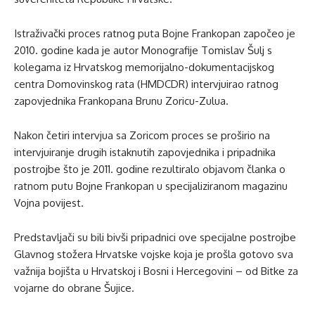
Istraživački proces ratnog puta Bojne Frankopan započeo je
2010. godine kada je autor Monografije Tomislav Šulj s
kolegama iz Hrvatskog memorijalno-dokumentacijskog
centra Domovinskog rata (HMDCDR) intervjuirao ratnog
zapovjednika Frankopana Brunu Zoricu-Zulua.
Nakon četiri intervjua sa Zoricom proces se proširio na
intervjuiranje drugih istaknutih zapovjednika i pripadnika
postrojbe što je 2011. godine rezultiralo objavom članka o
ratnom putu Bojne Frankopan u specijaliziranom magazinu
Vojna povijest.
Predstavljači su bili bivši pripadnici ove specijalne postrojbe
Glavnog stožera Hrvatske vojske koja je prošla gotovo sva
važnija bojišta u Hrvatskoj i Bosni i Hercegovini – od Bitke za
vojarne do obrane Šujice.