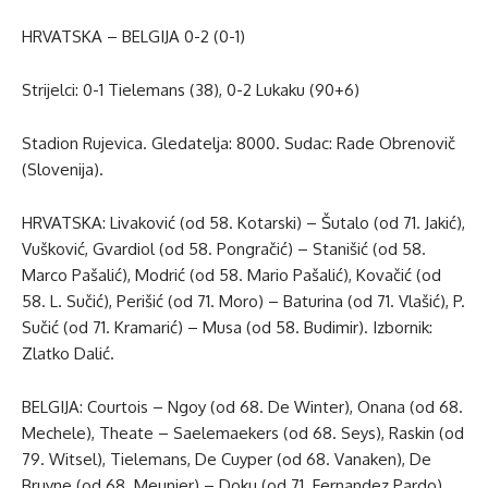
HRVATSKA – BELGIJA 0-2 (0-1)
Strijelci: 0-1 Tielemans (38), 0-2 Lukaku (90+6)
Stadion Rujevica. Gledatelja: 8000. Sudac: Rade Obrenovič
(Slovenija).
HRVATSKA: Livaković (od 58. Kotarski) – Šutalo (od 71. Jakić),
Vušković, Gvardiol (od 58. Pongračić) – Stanišić (od 58.
Marco Pašalić), Modrić (od 58. Mario Pašalić), Kovačić (od
58. L. Sučić), Perišić (od 71. Moro) – Baturina (od 71. Vlašić), P.
Sučić (od 71. Kramarić) – Musa (od 58. Budimir). Izbornik:
Zlatko Dalić.
BELGIJA: Courtois – Ngoy (od 68. De Winter), Onana (od 68.
Mechele), Theate – Saelemaekers (od 68. Seys), Raskin (od
79. Witsel), Tielemans, De Cuyper (od 68. Vanaken), De
Bruyne (od 68. Meunier) – Doku (od 71. Fernandez Pardo),