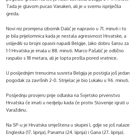
Tada je glavom pucao Vanaken, ali je u svemu ispriječila
greda.
Novi niz promjena izbornik Dalić je napravio u 71. minuti i to
je bila prijelomnica kada je nestala agresivnost Hrvatske, a
uslijedili su brojni opasni napadi Belgije. Jako dobru šansu za
1-1 Hrvatska je imala u 88. minuti. Marco Pašalić je odlično
raspalio s 18 metara, ali je lopta prošla pored vratnice.
U posljednjim trenucima susreta Belgija je postigla još jedan
pogodak za završnih 2-0. Strijelac je bio Lukaku u 96. minuti.
Posljednju provjeru prije odlaska na Svjetsko prvenstvo
Hrvatska će imati u nedjelju kada će protiv Slovenije igrati u
Varaždinu.
Na SP-u je Hrvatska smještena u skupini L gdje se još nalaze
Engleska (17. lipnja), Panama (24. lipnja) i Gana (27. lipnja).