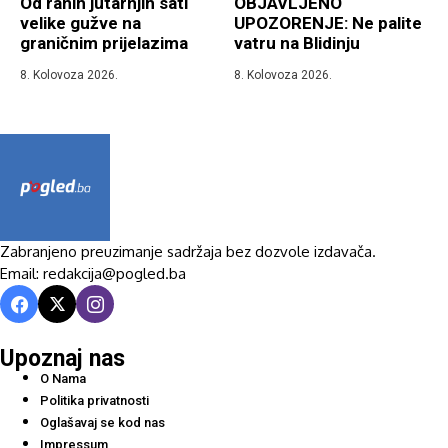
Od ranih jutarnjih sati
OBJAVLJENO
velike gužve na
UPOZORENJE: Ne palite
graničnim prijelazima
vatru na Blidinju
8. Kolovoza 2026.
8. Kolovoza 2026.
Zabranjeno preuzimanje sadržaja bez dozvole izdavača.
Email: redakcija@pogled.ba
Upoznaj nas
O Nama
Politika privatnosti
Oglašavaj se kod nas
Impressum