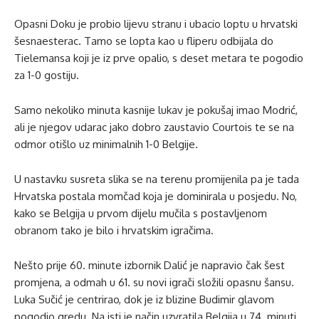
Opasni Doku je probio lijevu stranu i ubacio loptu u hrvatski
šesnaesterac. Tamo se lopta kao u fliperu odbijala do
Tielemansa koji je iz prve opalio, s deset metara te pogodio
za 1-0 gostiju.
Samo nekoliko minuta kasnije lukav je pokušaj imao Modrić,
ali je njegov udarac jako dobro zaustavio Courtois te se na
odmor otišlo uz minimalnih 1-0 Belgije.
U nastavku susreta slika se na terenu promijenila pa je tada
Hrvatska postala momčad koja je dominirala u posjedu. No,
kako se Belgija u prvom dijelu mučila s postavljenom
obranom tako je bilo i hrvatskim igračima.
Nešto prije 60. minute izbornik Dalić je napravio čak šest
promjena, a odmah u 61. su novi igrači složili opasnu šansu.
Luka Sučić je centrirao, dok je iz blizine Budimir glavom
pogodio gredu. Na isti je način uzvratila Belgija u 74. minuti.