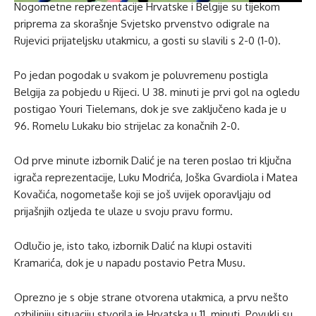
Nogometne reprezentacije Hrvatske i Belgije su tijekom
priprema za skorašnje Svjetsko prvenstvo odigrale na
Rujevici prijateljsku utakmicu, a gosti su slavili s 2-0 (1-0).
Po jedan pogodak u svakom je poluvremenu postigla
Belgija za pobjedu u Rijeci. U 38. minuti je prvi gol na ogledu
postigao Youri Tielemans, dok je sve zaključeno kada je u
96. Romelu Lukaku bio strijelac za konačnih 2-0.
Od prve minute izbornik Dalić je na teren poslao tri ključna
igrača reprezentacije, Luku Modrića, Joška Gvardiola i Matea
Kovačića, nogometaše koji se još uvijek oporavljaju od
prijašnjih ozljeda te ulaze u svoju pravu formu.
Odlučio je, isto tako, izbornik Dalić na klupi ostaviti
Kramarića, dok je u napadu postavio Petra Musu.
Oprezno je s obje strane otvorena utakmica, a prvu nešto
ozbiljniju situaciju stvorila je Hrvatska u 11. minuti. Povukli su