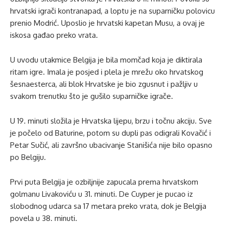
hrvatski igrači kontranapad, a loptu je na suparničku polovicu
prenio Modrić. Uposlio je hrvatski kapetan Musu, a ovaj je
iskosa gađao preko vrata.
U uvodu utakmice Belgija je bila momčad koja je diktirala
ritam igre. Imala je posjed i plela je mrežu oko hrvatskog
šesnaesterca, ali blok Hrvatske je bio zgusnut i pažljiv u
svakom trenutku što je gušilo suparničke igrače.
U 19. minuti složila je Hrvatska lijepu, brzu i točnu akciju. Sve
je počelo od Baturine, potom su dupli pas odigrali Kovačić i
Petar Sučić, ali završno ubacivanje Stanišića nije bilo opasno
po Belgiju.
Prvi puta Belgija je ozbiljnije zapucala prema hrvatskom
golmanu Livakoviću u 31. minuti. De Cuyper je pucao iz
slobodnog udarca sa 17 metara preko vrata, dok je Belgija
povela u 38. minuti.