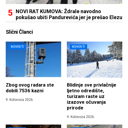
NOVI RAT KUMOVA: Ždrale navodno
pokušao ubiti Pandurevića jer je prešao Elezu
Slični Članci
NOVOSTI
NOVOSTI
Zbog ovog radara ste
Blidinje sve privlačnije
dobili 7536 kazni
ljetno odredište,
turizam raste uz
9. Kolovoza 2026.
izazove očuvanja
prirode
9. Kolovoza 2026.