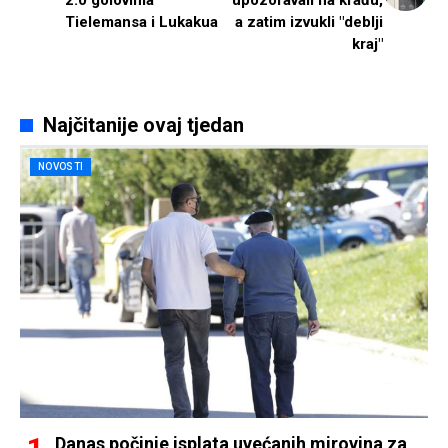
2:0 golovima
upozoravali na krađu,
Tielemansa i Lukakua
a zatim izvukli "deblji
kraj"
Najčitanije ovaj tjedan
NOVOSTI
Danas počinje isplata uvećanih mirovina za