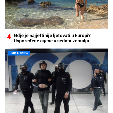
Gdje je najjeftinije ljetovati u Europi?
Uspoređene cijene u sedam zemalja
CRNA KRONIKA