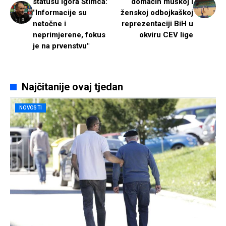
statusu Igora Štimca:
domaćin muškoj i
"Informacije su
ženskoj odbojkaškoj
netočne i
reprezentaciji BiH u
neprimjerene, fokus
okviru CEV lige
je na prvenstvu"
Najčitanije ovaj tjedan
NOVOSTI