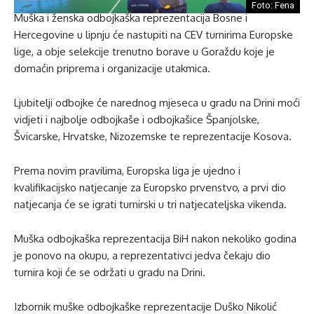
Foto: Fena
Muška i ženska odbojkaška reprezentacija Bosne i
Hercegovine u lipnju će nastupiti na CEV turnirima Europske
lige, a obje selekcije trenutno borave u Goraždu koje je
domaćin priprema i organizacije utakmica.
Ljubitelji odbojke će narednog mjeseca u gradu na Drini moći
vidjeti i najbolje odbojkaše i odbojkašice Španjolske,
Švicarske, Hrvatske, Nizozemske te reprezentacije Kosova.
Prema novim pravilima, Europska liga je ujedno i
kvalifikacijsko natjecanje za Europsko prvenstvo, a prvi dio
natjecanja će se igrati turnirski u tri natjecateljska vikenda.
Muška odbojkaška reprezentacija BiH nakon nekoliko godina
je ponovo na okupu, a reprezentativci jedva čekaju dio
turnira koji će se održati u gradu na Drini.
Izbornik muške odbojkaške reprezentacije Duško Nikolić