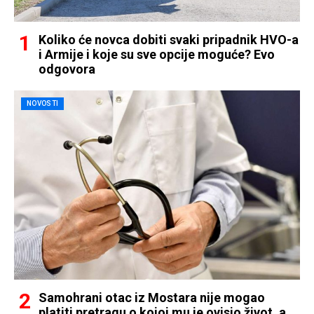
Koliko će novca dobiti svaki pripadnik HVO-a
i Armije i koje su sve opcije moguće? Evo
odgovora
NOVOSTI
Samohrani otac iz Mostara nije mogao
platiti pretragu o kojoj mu je ovisio život, a