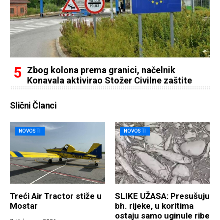
Zbog kolona prema granici, načelnik
Konavala aktivirao Stožer Civilne zaštite
Slični Članci
NOVOSTI
NOVOSTI
Treći Air Tractor stiže u
SLIKE UŽASA: Presušuju
Mostar
bh. rijeke, u koritima
ostaju samo uginule ribe