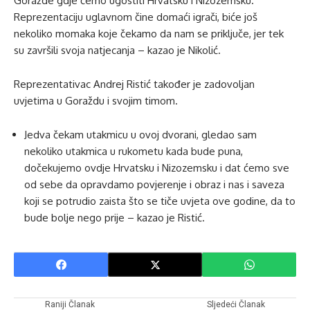
Goražde gdje ćemo ugostiti Hrvatsku i Nizozemsku.
Reprezentaciju uglavnom čine domaći igrači, biće još
nekoliko momaka koje čekamo da nam se priključe, jer tek
su završili svoja natjecanja – kazao je Nikolić.
Reprezentativac Andrej Ristić također je zadovoljan
uvjetima u Goraždu i svojim timom.
Jedva čekam utakmicu u ovoj dvorani, gledao sam
nekoliko utakmica u rukometu kada bude puna,
dočekujemo ovdje Hrvatsku i Nizozemsku i dat ćemo sve
od sebe da opravdamo povjerenje i obraz i nas i saveza
koji se potrudio zaista što se tiče uvjeta ove godine, da to
bude bolje nego prije – kazao je Ristić.
Raniji Članak
Sljedeći Članak