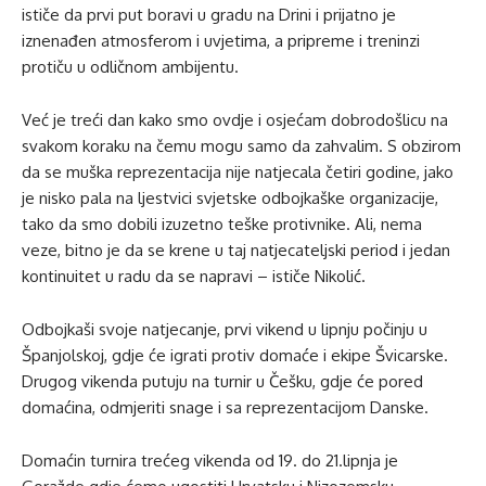
ističe da prvi put boravi u gradu na Drini i prijatno je
iznenađen atmosferom i uvjetima, a pripreme i treninzi
protiču u odličnom ambijentu.
Već je treći dan kako smo ovdje i osjećam dobrodošlicu na
svakom koraku na čemu mogu samo da zahvalim. S obzirom
da se muška reprezentacija nije natjecala četiri godine, jako
je nisko pala na ljestvici svjetske odbojkaške organizacije,
tako da smo dobili izuzetno teške protivnike. Ali, nema
veze, bitno je da se krene u taj natjecateljski period i jedan
kontinuitet u radu da se napravi – ističe Nikolić.
Odbojkaši svoje natjecanje, prvi vikend u lipnju počinju u
Španjolskoj, gdje će igrati protiv domaće i ekipe Švicarske.
Drugog vikenda putuju na turnir u Češku, gdje će pored
domaćina, odmjeriti snage i sa reprezentacijom Danske.
Domaćin turnira trećeg vikenda od 19. do 21.lipnja je