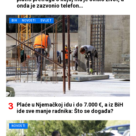
onda je zazvonio telefon…
BIH
NOVOSTI
SVIJET
Plaće u Njemačkoj idu i do 7.000 €, a iz BiH
ide sve manje radnika: Što se događa?
NOVOSTI