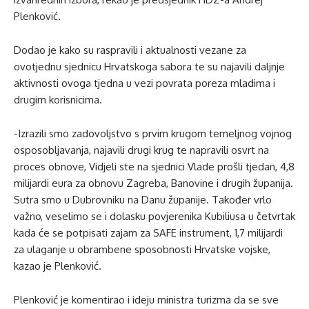
Plenković.
Dodao je kako su raspravili i aktualnosti vezane za
ovotjednu sjednicu Hrvatskoga sabora te su najavili daljnje
aktivnosti ovoga tjedna u vezi povrata poreza mladima i
drugim korisnicima.
-Izrazili smo zadovoljstvo s prvim krugom temeljnog vojnog
osposobljavanja, najavili drugi krug te napravili osvrt na
proces obnove, Vidjeli ste na sjednici Vlade prošli tjedan, 4,8
milijardi eura za obnovu Zagreba, Banovine i drugih županija.
Sutra smo u Dubrovniku na Danu županije. Također vrlo
važno, veselimo se i dolasku povjerenika Kubiliusa u četvrtak
kada će se potpisati zajam za SAFE instrument, 1,7 milijardi
za ulaganje u obrambene sposobnosti Hrvatske vojske,
kazao je Plenković.
Plenković je komentirao i ideju ministra turizma da se sve