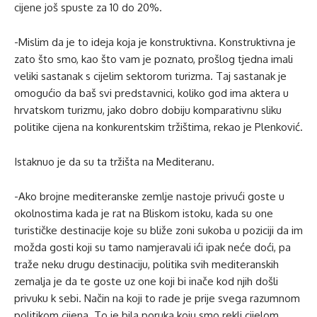
cijene još spuste za 10 do 20%.
-Mislim da je to ideja koja je konstruktivna. Konstruktivna je
zato što smo, kao što vam je poznato, prošlog tjedna imali
veliki sastanak s cijelim sektorom turizma. Taj sastanak je
omogućio da baš svi predstavnici, koliko god ima aktera u
hrvatskom turizmu, jako dobro dobiju komparativnu sliku
politike cijena na konkurentskim tržištima, rekao je Plenković.
Istaknuo je da su ta tržišta na Mediteranu.
-Ako brojne mediteranske zemlje nastoje privući goste u
okolnostima kada je rat na Bliskom istoku, kada su one
turističke destinacije koje su bliže zoni sukoba u poziciji da im
možda gosti koji su tamo namjeravali ići ipak neće doći, pa
traže neku drugu destinaciju, politika svih mediteranskih
zemalja je da te goste uz one koji bi inače kod njih došli
privuku k sebi. Način na koji to rade je prije svega razumnom
politikom cijena. To je bila poruka koju smo rekli cijelom