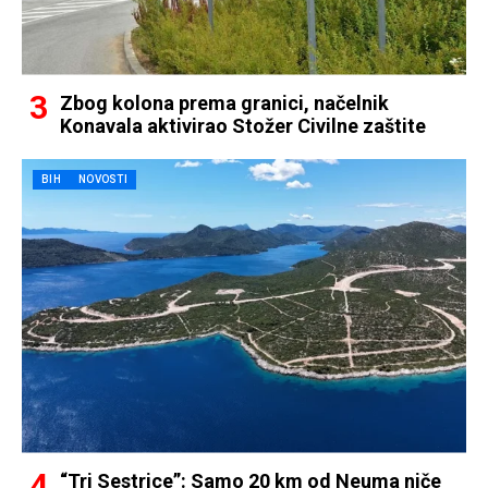
Zbog kolona prema granici, načelnik
Konavala aktivirao Stožer Civilne zaštite
BIH
NOVOSTI
“Tri Sestrice”: Samo 20 km od Neuma niče