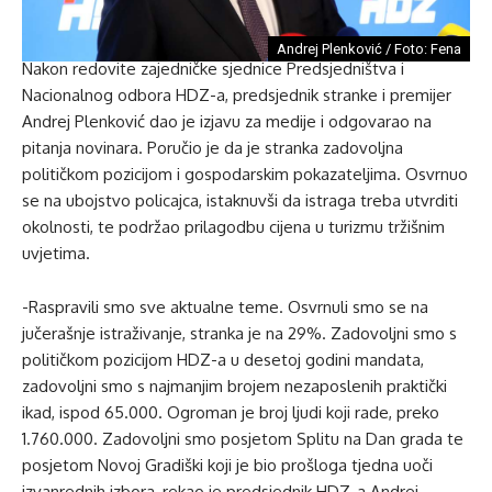
Andrej Plenković / Foto: Fena
Nakon redovite zajedničke sjednice Predsjedništva i
Nacionalnog odbora HDZ-a, predsjednik stranke i premijer
Andrej Plenković dao je izjavu za medije i odgovarao na
pitanja novinara. Poručio je da je stranka zadovoljna
političkom pozicijom i gospodarskim pokazateljima. Osvrnuo
se na ubojstvo policajca, istaknuvši da istraga treba utvrditi
okolnosti, te podržao prilagodbu cijena u turizmu tržišnim
uvjetima.
-Raspravili smo sve aktualne teme. Osvrnuli smo se na
jučerašnje istraživanje, stranka je na 29%. Zadovoljni smo s
političkom pozicijom HDZ-a u desetoj godini mandata,
zadovoljni smo s najmanjim brojem nezaposlenih praktički
ikad, ispod 65.000. Ogroman je broj ljudi koji rade, preko
1.760.000. Zadovoljni smo posjetom Splitu na Dan grada te
posjetom Novoj Gradiški koji je bio prošloga tjedna uoči
izvanrednih izbora, rekao je predsjednik HDZ-a Andrej