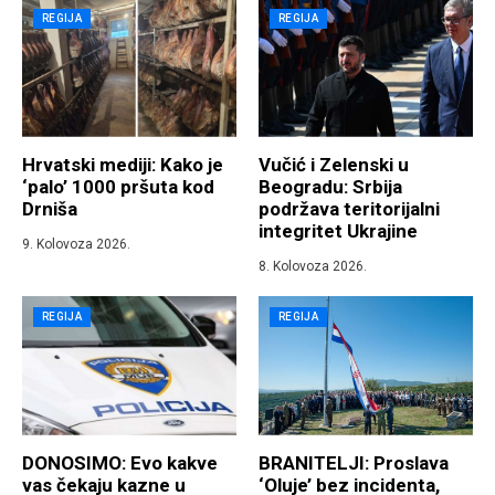
REGIJA
REGIJA
Hrvatski mediji: Kako je
Vučić i Zelenski u
‘palo’ 1000 pršuta kod
Beogradu: Srbija
Drniša
podržava teritorijalni
integritet Ukrajine
9. Kolovoza 2026.
8. Kolovoza 2026.
REGIJA
REGIJA
DONOSIMO: Evo kakve
BRANITELJI: Proslava
vas čekaju kazne u
‘Oluje’ bez incidenta,