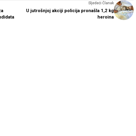
Sljedeći Članak
za
U jutrošnjoj akciji policija pronašla 1,2 kg
ndidata
heroina