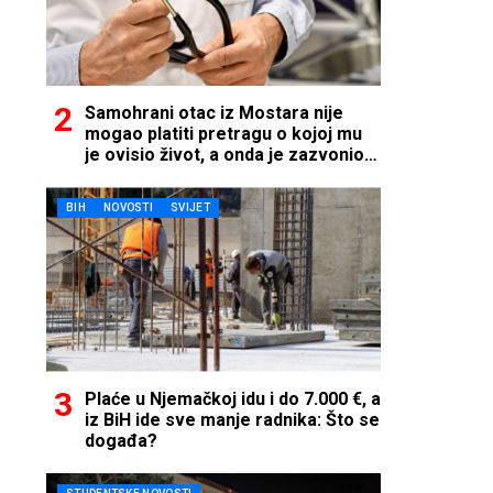
Samohrani otac iz Mostara nije
mogao platiti pretragu o kojoj mu
je ovisio život, a onda je zazvonio
telefon…
BIH
NOVOSTI
SVIJET
Plaće u Njemačkoj idu i do 7.000 €, a
iz BiH ide sve manje radnika: Što se
događa?