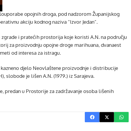
v zlouporabe opojnih droga, pod nadzorom Županijskog
perativnu akciju kodnog naziva “Izvor Jedan”.
rade i pratećih prostorija koje koristi A.N. na području
orij za proizvodnju opojne droge marihuana, dvanaest
dmeti od interesa za istragu.
kazneno djelo Neovlaštene proizvodnje i distribucije
, slobode je lišen A.N. (1979.) iz Sarajeva.
e, predan u Prostorije za zadržavanje osoba lišenih