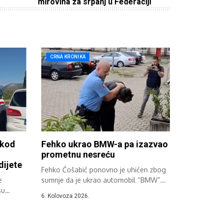
mirovina za srpanj u Federaciji
CRNA KRONIKA
 kod
Fehko ukrao BMW-a pa izazvao
prometnu nesreću
dijete
Fehko Ćošabić ponovno je uhićen zbog
e
sumnje da je ukrao automobil “BMW”...
su
6. Kolovoza 2026.