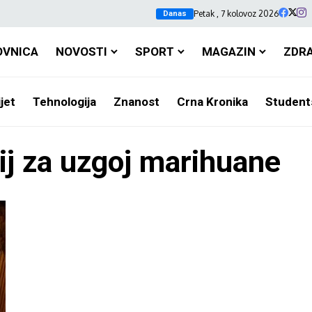
Petak , 7 kolovoz 2026
Danas
OVNICA
NOVOSTI
SPORT
MAGAZIN
ZDR
jet
Tehnologija
Znanost
Crna Kronika
Student
ij za uzgoj marihuane