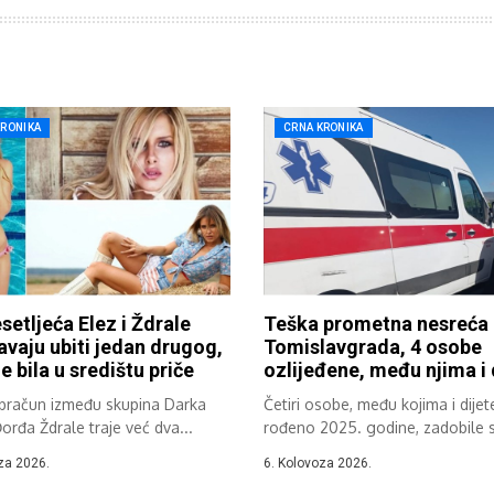
KRONIKA
CRNA KRONIKA
setljeća Elez i Ždrale
Teška prometna nesreća
vaju ubiti jedan drugog,
Tomislavgrada, 4 osobe
e bila u središtu priče
ozlijeđene, među njima i 
obračun između skupina Darka
Četiri osobe, među kojima i dijet
Đorđa Ždrale traje već dva...
rođeno 2025. godine, zadobile 
teške...
za 2026.
6. Kolovoza 2026.