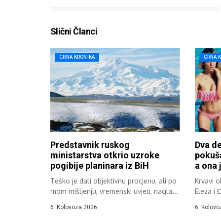
Slični Članci
CRNA KRONIKA
CRNA 
Predstavnik ruskog
Dva de
ministarstva otkrio uzroke
pokuša
pogibije planinara iz BiH
a ona j
Teško je dati objektivnu procjenu, ali po
Krvavi 
mom mišljenju, vremenski uvjeti, nagla...
Eleza i 
6. Kolovoza 2026.
6. Kolovo