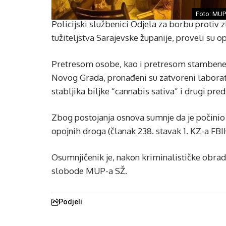
Foto: MUP
Policijski službenici Odjela za borbu proti
tužiteljstva Sarajevske županije, proveli su o
Pretresom osobe, kao i pretresom stambene zg
Novog Grada, pronađeni su zatvoreni laborat
stabljika biljke “cannabis sativa” i drugi pre
Zbog postojanja osnova sumnje da je počinio 
opojnih droga (članak 238. stavak 1. KZ-a FBIH)
Osumnjičenik je, nakon kriminalističke obrad
slobode MUP-a SŽ.
Podjeli