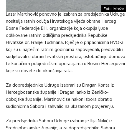
Foto: Mreže
Lazar Martinović ponovno je izabran za predsjednika Udruge
nositelja ratnih odličja Hrvatskoga vijeća obrane Herceg
Bosne Federacije BiH, organizacije koja okuplja ljude
odlikovane ratnim odličjima predsjednika Republike
Hrvatske dr. Franje Tuđmana. Riječ je o pripadnicima HVO-a
koji su u najtežim ratnim godinama zapovijedali, predvodili i
sudjelovali u obrani hrvatskih prostora, oslobađanju domova
te konačnim pobjedničkim operacijama u Bosni i Hercegovini
koje su dovele do okončanja rata.
Za dopredsjednike Udruge izabrani su Dragan Konta iz
Hercegbosanske županije i Dragan Janko iz Zeničko-
dobojske županije. Martinović se nakon izbora obratio
sudionicima Sabora i zahvalio na ukazanom povjerenju.
Za predsjednika Sabora Udruge izabran je Ilija Nakić iz
Srednjobosanske županije, a za dopredsjednike Sabora