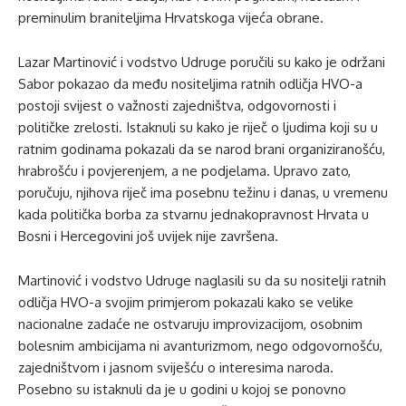
preminulim braniteljima Hrvatskoga vijeća obrane.
Lazar Martinović i vodstvo Udruge poručili su kako je održani
Sabor pokazao da među nositeljima ratnih odličja HVO-a
postoji svijest o važnosti zajedništva, odgovornosti i
političke zrelosti. Istaknuli su kako je riječ o ljudima koji su u
ratnim godinama pokazali da se narod brani organiziranošću,
hrabrošću i povjerenjem, a ne podjelama. Upravo zato,
poručuju, njihova riječ ima posebnu težinu i danas, u vremenu
kada politička borba za stvarnu jednakopravnost Hrvata u
Bosni i Hercegovini još uvijek nije završena.
Martinović i vodstvo Udruge naglasili su da su nositelji ratnih
odličja HVO-a svojim primjerom pokazali kako se velike
nacionalne zadaće ne ostvaruju improvizacijom, osobnim
bolesnim ambicijama ni avanturizmom, nego odgovornošću,
zajedništvom i jasnom sviješću o interesima naroda.
Posebno su istaknuli da je u godini u kojoj se ponovno