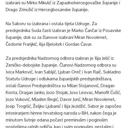
izabrani su Mirko Mikulić iz Zapadnohercegovačke županije i
Drago Zrinušić iz Hercegbosanske županije.
Na Saboru su izabrana i ostala tijela Udruge. Za
predsjednika Suda časti izabran je Marko Čančar iz Posavske
županije, dok su za članove izabrani Miran Novokmet,
Čedomir Franjkić, Ilija Bjelobrk i Gordan Ćavar.
Za predsjednika Nadzornog odbora izabran je Ilija Jelić iz
Zeničko-dobojske županije. Članovi Nadzornog odbora su
Ivica Marković, Ivan Sabljić, Ljuban Oreč i Ivan Raič. Sukladno
Statutu Udruge i odlukama županijskih predsjedništava,
ostali članovi Predsjedništva su Milan Stojanović, Dragan
Konta, Dragan Janko, Jozo Stojak, Joso Leovac, Mariofil Ćužić,
Jozo Vuković, Mladen Begić, Davor Jurić, Miran Novokmet,
Josip Trogrlić, Željko Ljubanić i Ilija Jezidžić. Sabor je započeo
intoniranjem himne hrvatskog naroda u BiH, nakon čega je
minutom šutnje odana počast preminulim i poginulim
nositeljima ratnih odličja, kao i svim poginulim, nestalim i