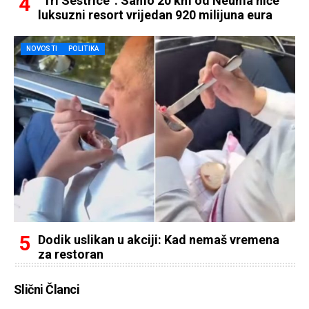
“Tri Sestrice”: Samo 20 km od Neuma niče
luksuzni resort vrijedan 920 milijuna eura
NOVOSTI
POLITIKA
Dodik uslikan u akciji: Kad nemaš vremena
za restoran
Slični Članci