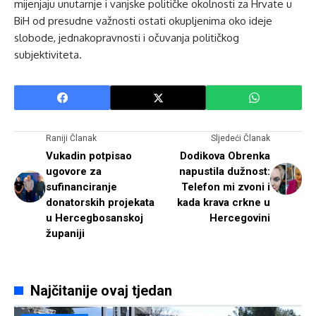
mijenjaju unutarnje i vanjske političke okolnosti za Hrvate u
BiH od presudne važnosti ostati okupljenima oko ideje
slobode, jednakopravnosti i očuvanja političkog
subjektiviteta.
Raniji Članak
Sljedeći Članak
Vukadin potpisao
Dodikova Obrenka
ugovore za
napustila dužnost:
sufinanciranje
Telefon mi zvoni i
donatorskih projekata
kada krava crkne u
u Hercegbosanskoj
Hercegovini
županiji
Najčitanije ovaj tjedan