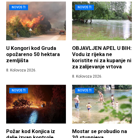
NOVOSTI
NOVOSTI
U Kongori kod Gruda
OBJAVLJEN APEL U BIH:
opožareno 50 hektara
Vodu iz rijeka ne
zemljišta
koristite ni za kupanje ni
za zalijevanje vrtova
8. Kolovoza 2026.
8. Kolovoza 2026.
NOVOSTI
NOVOSTI
Požar kod Konjica iz
Mostar se probudio na
dalje izvan kontrole
30 stupnjeva