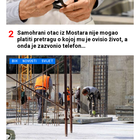
Samohrani otac iz Mostara nije mogao
platiti pretragu o kojoj mu je ovisio život, a
onda je zazvonio telefon…
BIH
NOVOSTI
SVIJET