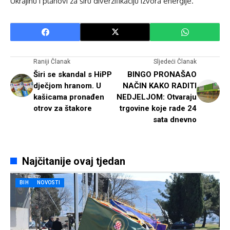
Ukrajinu i planovi za širu diverzifikaciju izvora energije.
Raniji Članak
Sljedeći Članak
Širi se skandal s HiPP
BINGO PRONAŠAO
dječjom hranom. U
NAČIN KAKO RADITI
kašicama pronađen
NEDJELJOM: Otvaraju
otrov za štakore
trgovine koje rade 24
sata dnevno
Najčitanije ovaj tjedan
BIH
NOVOSTI