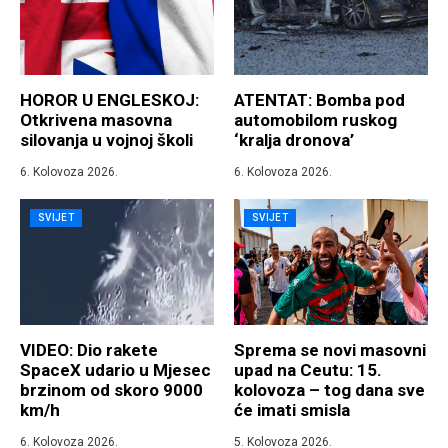
HOROR U ENGLESKOJ:
ATENTAT: Bomba pod
Otkrivena masovna
automobilom ruskog
silovanja u vojnoj školi
‘kralja dronova’
6. Kolovoza 2026.
6. Kolovoza 2026.
SVIJET
SVIJET
VIDEO: Dio rakete
Sprema se novi masovni
SpaceX udario u Mjesec
upad na Ceutu: 15.
brzinom od skoro 9000
kolovoza – tog dana sve
km/h
će imati smisla
6. Kolovoza 2026.
5. Kolovoza 2026.