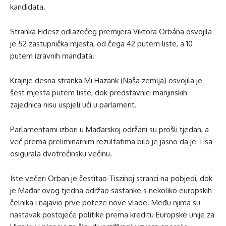
kandidata.
Stranka Fidesz odlazećeg premijera Viktora Orbána osvojila
je 52 zastupnička mjesta, od čega 42 putem liste, a 10
putem izravnih mandata.
Krajnje desna stranka Mi Hazank (Naša zemlja) osvojila je
šest mjesta putem liste, dok predstavnici manjinskih
zajednica nisu uspjeli ući u parlament.
Parlamentarni izbori u Mađarskoj održani su prošli tjedan, a
već prema preliminarnim rezultatima bilo je jasno da je Tisa
osigurala dvotrećinsku većinu.
Iste večeri Orban je čestitao Tiszinoj stranci na pobjedi, dok
je Mađar ovog tjedna održao sastanke s nekoliko europskih
čelnika i najavio prve poteze nove vlade. Među njima su
nastavak postojeće politike prema kreditu Europske unije za