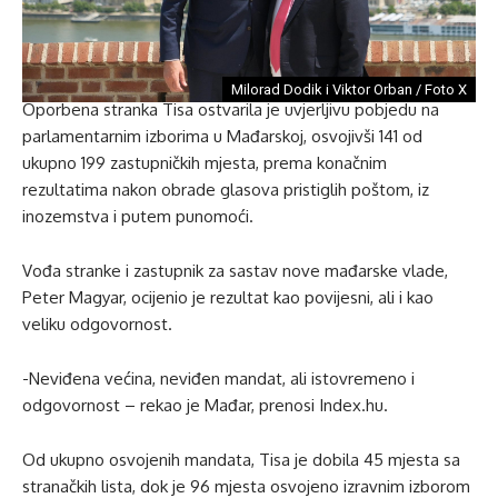
Milorad Dodik i Viktor Orban / Foto X
Oporbena stranka Tisa ostvarila je uvjerljivu pobjedu na
parlamentarnim izborima u Mađarskoj, osvojivši 141 od
ukupno 199 zastupničkih mjesta, prema konačnim
rezultatima nakon obrade glasova pristiglih poštom, iz
inozemstva i putem punomoći.
Vođa stranke i zastupnik za sastav nove mađarske vlade,
Peter Magyar, ocijenio je rezultat kao povijesni, ali i kao
veliku odgovornost.
-Neviđena većina, neviđen mandat, ali istovremeno i
odgovornost – rekao je Mađar, prenosi Index.hu.
Od ukupno osvojenih mandata, Tisa je dobila 45 mjesta sa
stranačkih lista, dok je 96 mjesta osvojeno izravnim izborom