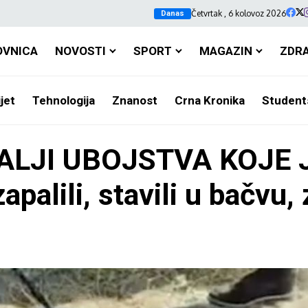
Četvrtak , 6 kolovoz 2026
Danas
OVNICA
NOVOSTI
SPORT
MAGAZIN
ZDR
jet
Tehnologija
Znanost
Crna Kronika
Student
ALJI UBOJSTVA KOJE 
palili, stavili u bačvu, z