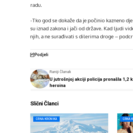
radu.
-Tko god se dokaže da je počinio kazneno djelo
su iznad zakona i jači od države. Kad ljudi vid
njih, a ne surađivati ​​s dilerima droge – podcr
Podjeli
Raniji Članak
U jutrošnjoj akciji policija pronašla 1,2 
heroina
Slični Članci
CRNA KRONIKA
CRNA 