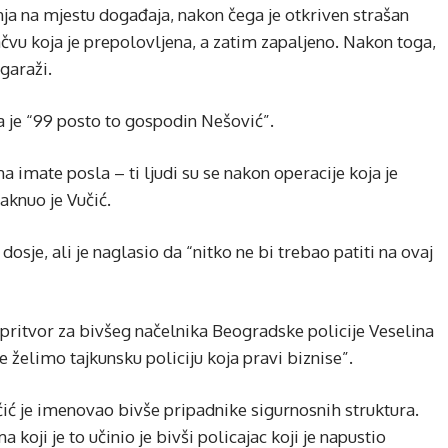
nja na mjestu događaja, nakon čega je otkriven strašan
ačvu koja je prepolovljena, a zatim zapaljeno. Nakon toga,
garaži.
 da je “99 posto to gospodin Nešović”.
imate posla – ti ljudi su se nakon operacije koja je
taknuo je Vučić.
sje, ali je naglasio da “nitko ne bi trebao patiti na ovaj
o pritvor za bivšeg načelnika Beogradske policije Veselina
e želimo tajkunsku policiju koja pravi biznise”.
čić je imenovao bivše pripadnike sigurnosnih struktura.
oji je to učinio je bivši policajac koji je napustio