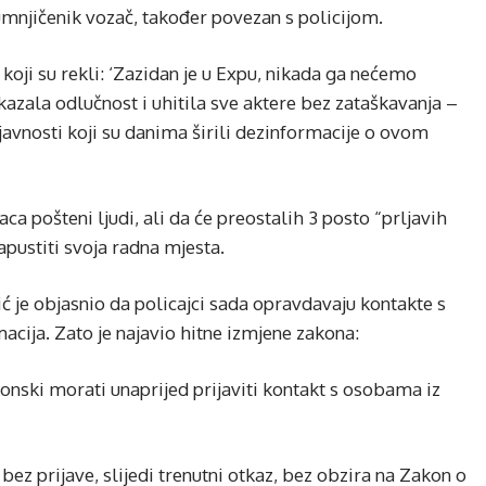
sumnjičenik vozač, također povezan s policijom.
oji su rekli: ‘Zazidan je u Expu, nikada ga nećemo
kazala odlučnost i uhitila sve aktere bez zataškavanja –
z javnosti koji su danima širili dezinformacije o ovom
ca pošteni ljudi, ali da će preostalih 3 posto “prljavih
napustiti svoja radna mjesta.
ć je objasnio da policajci sada opravdavaju kontakte s
cija. Zato je najavio hitne izmjene zakona:
konski morati unaprijed prijaviti kontakt s osobama iz
ez prijave, slijedi trenutni otkaz, bez obzira na Zakon o