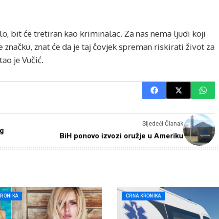
, bit će tretiran kao kriminalac. Za nas nema ljudi koji
e značku, znat će da je taj čovjek spreman riskirati život za
tao je Vučić.
Sljedeći Članak
kg
BiH ponovo izvozi oružje u Ameriku
KRONIKA
CRNA KRONIKA