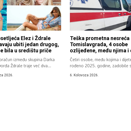
setljeća Elez i Ždrale
Teška prometna nesreća
vaju ubiti jedan drugog,
Tomislavgrada, 4 osobe
e bila u središtu priče
ozlijeđene, među njima i 
obračun između skupina Darka
Četiri osobe, među kojima i dijet
Đorđa Ždrale traje već dva...
rođeno 2025. godine, zadobile 
teške...
za 2026.
6. Kolovoza 2026.