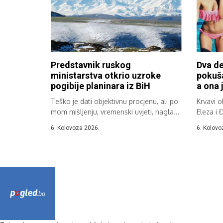
Predstavnik ruskog
Dva de
ministarstva otkrio uzroke
pokuša
pogibije planinara iz BiH
a ona j
Teško je dati objektivnu procjenu, ali po
Krvavi 
mom mišljenju, vremenski uvjeti, nagla...
Eleza i 
6. Kolovoza 2026.
6. Kolovo