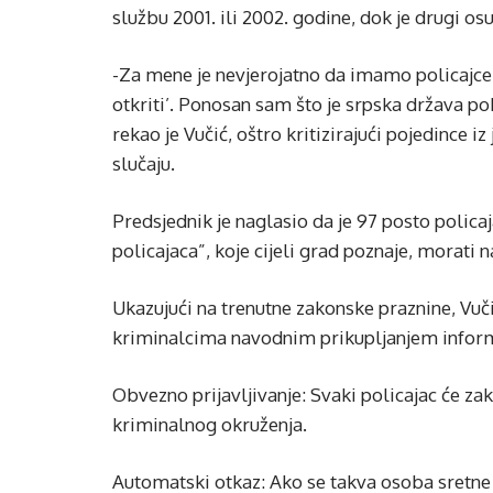
službu 2001. ili 2002. godine, dok je drugi o
-Za mene je nevjerojatno da imamo policajce k
otkriti’. Ponosan sam što je srpska država po
rekao je Vučić, oštro kritizirajući pojedince i
slučaju.
Predsjednik je naglasio da je 97 posto policaja
policajaca”, koje cijeli grad poznaje, morati 
Ukazujući na trenutne zakonske praznine, Vuči
kriminalcima navodnim prikupljanjem informa
Obvezno prijavljivanje: Svaki policajac će za
kriminalnog okruženja.
Automatski otkaz: Ako se takva osoba sretne b