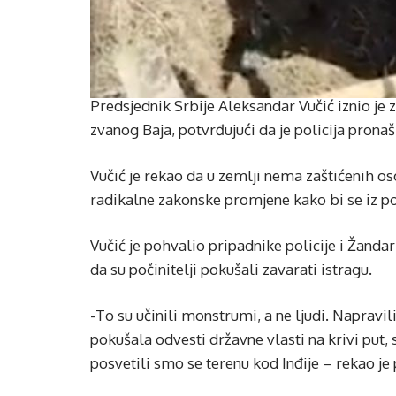
Predsjednik Srbije Aleksandar Vučić iznio je 
zvanog Baja, potvrđujući da je policija pronašl
Vučić je rekao da u zemlji nema zaštićenih os
radikalne zakonske promjene kako bi se iz poli
Vučić je pohvalio pripadnike policije i Žandar
da su počinitelji pokušali zavarati istragu.
-To su učinili monstrumi, a ne ljudi. Napravil
pokušala odvesti državne vlasti na krivi put, s
posvetili smo se terenu kod Inđije – rekao je 