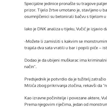
Specijalne jedinice pronašle su tragove palje
prizor. Tijelo žrtve umotano je, stavljeno u b
osumnjičenici su betonirali bačvu s tijelom u 
Iako je DNK analiza u tijeku, Vučić je izjavio
-Možete li zamisliti s kakvim se monstrumima 
trajala dva sata vratili u bar i popili piće – is
Dodao je da ubijeni muškarac ima kriminalni do
način”.
Predsjednik je potvrdio da je tužitelj zatraži
Milića zbog prikrivanja zločina, rekavši da “n
Kao izravne počinitelje i povezane aktere, Vu
Prema njegovim riječima, jedan od monstruma k