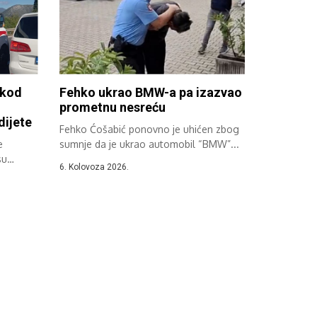
 kod
Fehko ukrao BMW-a pa izazvao
prometnu nesreću
dijete
Fehko Ćošabić ponovno je uhićen zbog
e
sumnje da je ukrao automobil “BMW”...
su
6. Kolovoza 2026.