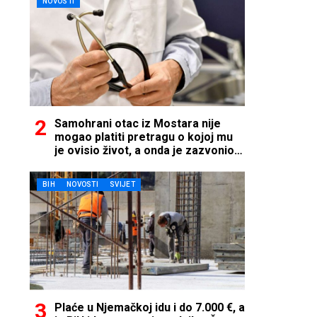
NOVOSTI
Samohrani otac iz Mostara nije
mogao platiti pretragu o kojoj mu
je ovisio život, a onda je zazvonio
telefon…
BIH
NOVOSTI
SVIJET
Plaće u Njemačkoj idu i do 7.000 €, a