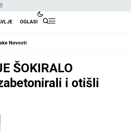
AVLJE
OGLASI
ske Novosti
JE ŠOKIRALO
abetonirali i otišli