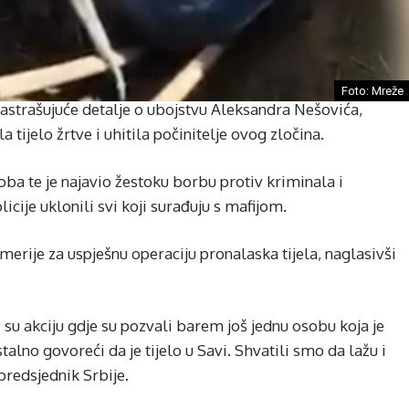
Foto: Mreže
zastrašujuće detalje o ubojstvu Aleksandra Nešovića,
a tijelo žrtve i uhitila počinitelje ovog zločina.
oba te je najavio žestoku borbu protiv kriminala i
cije uklonili svi koji surađuju s mafijom.
merije za uspješnu operaciju pronalaska tijela, naglasivši
i su akciju gdje su pozvali barem još jednu osobu koja je
talno govoreći da je tijelo u Savi. Shvatili smo da lažu i
predsjednik Srbije.