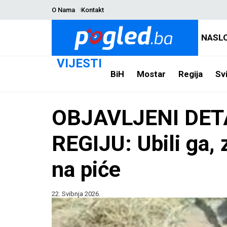
O Nama
Kontakt
NASL
VIJESTI
BiH
Mostar
Regija
Svi
OBJAVLJENI DET
REGIJU: Ubili ga, za
na piće
22. Svibnja 2026.