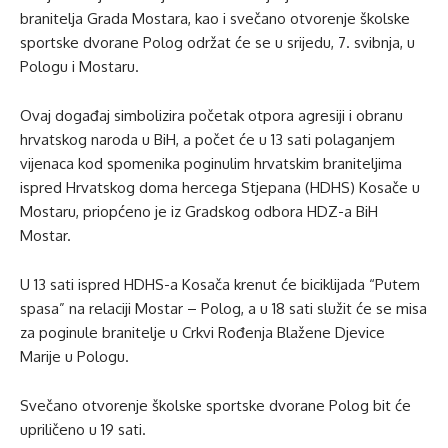
branitelja Grada Mostara, kao i svečano otvorenje školske
sportske dvorane Polog održat će se u srijedu, 7. svibnja, u
Pologu i Mostaru.
Ovaj događaj simbolizira početak otpora agresiji i obranu
hrvatskog naroda u BiH, a počet će u 13 sati polaganjem
vijenaca kod spomenika poginulim hrvatskim braniteljima
ispred Hrvatskog doma hercega Stjepana (HDHS) Kosače u
Mostaru, priopćeno je iz Gradskog odbora HDZ-a BiH
Mostar.
U 13 sati ispred HDHS-a Kosača krenut će biciklijada “Putem
spasa” na relaciji Mostar – Polog, a u 18 sati služit će se misa
za poginule branitelje u Crkvi Rođenja Blažene Djevice
Marije u Pologu.
Svečano otvorenje školske sportske dvorane Polog bit će
upriličeno u 19 sati.