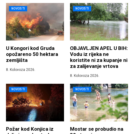
NOVOSTI
NOVOSTI
U Kongori kod Gruda
OBJAVLJEN APEL U BIH:
opožareno 50 hektara
Vodu iz rijeka ne
zemljišta
koristite ni za kupanje ni
za zalijevanje vrtova
8. Kolovoza 2026.
8. Kolovoza 2026.
NOVOSTI
NOVOSTI
Požar kod Konjica iz
Mostar se probudio na