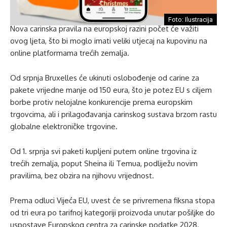
Foto: Ilustracija
Nova carinska pravila na europskoj razini počet će važiti
ovog ljeta, što bi moglo imati veliki utjecaj na kupovinu na
online platformama trećih zemalja.
Od srpnja Bruxelles će ukinuti oslobođenje od carine za
pakete vrijedne manje od 150 eura, što je potez EU s ciljem
borbe protiv nelojalne konkurencije prema europskim
trgovcima, ali i prilagođavanja carinskog sustava brzom rastu
globalne elektroničke trgovine.
Od 1. srpnja svi paketi kupljeni putem online trgovina iz
trećih zemalja, poput Sheina ili Temua, podliježu novim
pravilima, bez obzira na njihovu vrijednost.
Prema odluci Vijeća EU, uvest će se privremena fiksna stopa
od tri eura po tarifnoj kategoriji proizvoda unutar pošiljke do
uspostave Europskog centra za carinske podatke 2028.