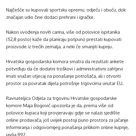
Najčešće su kupovali sportsku opremu, odjeću i obuću, dok
značajan udio čine dodaci prehrani i igračke.
Nakon uvođenja novih carina, više od polovice ispitanika
(52,8 posto) kaže da planiraju potpuno prestati kupovati
proizvode iz trećih zemalja, a neki će smanjiti kupnju.
Hrvatska gospodarska komora smatra da rezultati ankete
potvrđuju da će dodatni troškovi i administrativni zahtjevi
imati snažan utjecaj na ponašanje potrošača, ali i otvoriti
prostor za povratak dijela potrošnje trgovcima unutar EU.
Ravnateljica Odjela za trgovinu Hrvatske gospodarske
komore Maja Bogović upozorila je da, prema više od
polovice kupaca koji provjeravaju gdje se nalazi sjedište
online prodavača, još uvijek postoji puno prostora za jačanje
informiranja i odgovornijeg ponašanja prilikom online kupnje,
javlja B92.