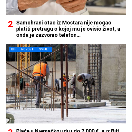
Samohrani otac iz Mostara nije mogao
platiti pretragu o kojoj mu je ovisio život, a
onda je zazvonio telefon…
BIH
NOVOSTI
SVIJET
Plaće u Njemačkoj idu i do 7.000 €, a iz BiH