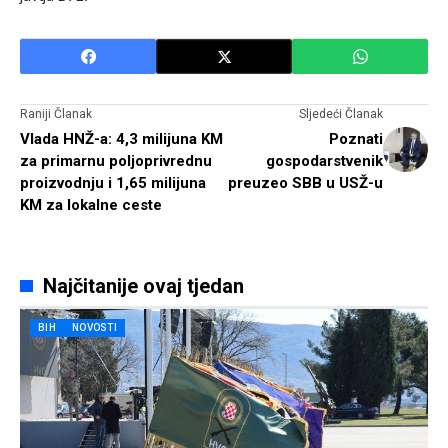
Raniji Članak
Sljedeći Članak
Vlada HNŽ-a: 4,3 milijuna KM
Poznati
za primarnu poljoprivrednu
gospodarstvenik
proizvodnju i 1,65 milijuna
preuzeo SBB u USŽ-u
KM za lokalne ceste
Najčitanije ovaj tjedan
BIH
NOVOSTI