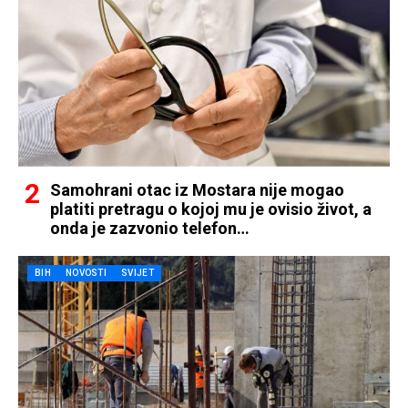
Samohrani otac iz Mostara nije mogao
platiti pretragu o kojoj mu je ovisio život, a
onda je zazvonio telefon…
BIH
NOVOSTI
SVIJET