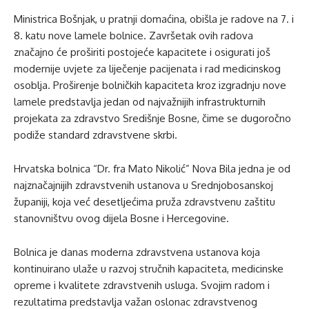
Ministrica Bošnjak, u pratnji domaćina, obišla je radove na 7. i
8. katu nove lamele bolnice. Završetak ovih radova
značajno će proširiti postojeće kapacitete i osigurati još
modernije uvjete za liječenje pacijenata i rad medicinskog
osoblja. Proširenje bolničkih kapaciteta kroz izgradnju nove
lamele predstavlja jedan od najvažnijih infrastrukturnih
projekata za zdravstvo Središnje Bosne, čime se dugoročno
podiže standard zdravstvene skrbi.
Hrvatska bolnica “Dr. fra Mato Nikolić” Nova Bila jedna je od
najznačajnijih zdravstvenih ustanova u Srednjobosanskoj
županiji, koja već desetljećima pruža zdravstvenu zaštitu
stanovništvu ovog dijela Bosne i Hercegovine.
Bolnica je danas moderna zdravstvena ustanova koja
kontinuirano ulaže u razvoj stručnih kapaciteta, medicinske
opreme i kvalitete zdravstvenih usluga. Svojim radom i
rezultatima predstavlja važan oslonac zdravstvenog