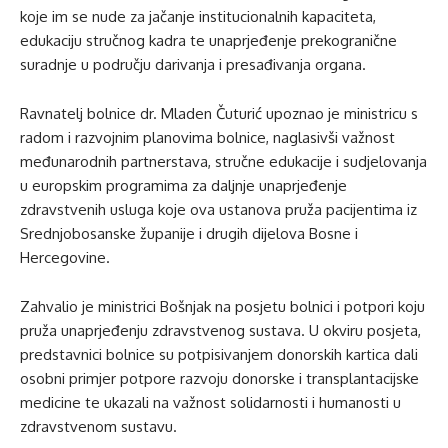
koje im se nude za jačanje institucionalnih kapaciteta,
edukaciju stručnog kadra te unaprjeđenje prekogranične
suradnje u području darivanja i presađivanja organa.
Ravnatelj bolnice dr. Mladen Čuturić upoznao je ministricu s
radom i razvojnim planovima bolnice, naglasivši važnost
međunarodnih partnerstava, stručne edukacije i sudjelovanja
u europskim programima za daljnje unaprjeđenje
zdravstvenih usluga koje ova ustanova pruža pacijentima iz
Srednjobosanske županije i drugih dijelova Bosne i
Hercegovine.
Zahvalio je ministrici Bošnjak na posjetu bolnici i potpori koju
pruža unaprjeđenju zdravstvenog sustava. U okviru posjeta,
predstavnici bolnice su potpisivanjem donorskih kartica dali
osobni primjer potpore razvoju donorske i transplantacijske
medicine te ukazali na važnost solidarnosti i humanosti u
zdravstvenom sustavu.