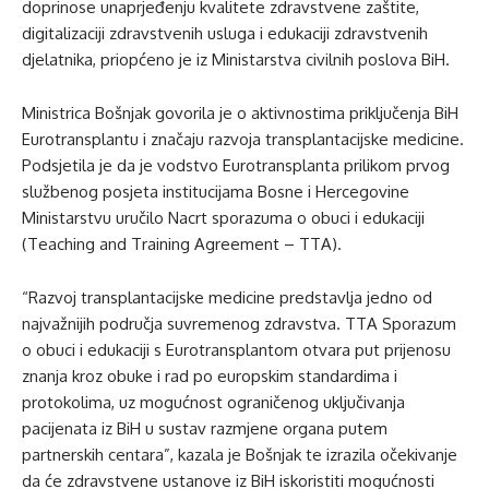
doprinose unaprjeđenju kvalitete zdravstvene zaštite,
digitalizaciji zdravstvenih usluga i edukaciji zdravstvenih
djelatnika, priopćeno je iz Ministarstva civilnih poslova BiH.
Ministrica Bošnjak govorila je o aktivnostima priključenja BiH
Eurotransplantu i značaju razvoja transplantacijske medicine.
Podsjetila je da je vodstvo Eurotransplanta prilikom prvog
službenog posjeta institucijama Bosne i Hercegovine
Ministarstvu uručilo Nacrt sporazuma o obuci i edukaciji
(Teaching and Training Agreement – TTA).
“Razvoj transplantacijske medicine predstavlja jedno od
najvažnijih područja suvremenog zdravstva. TTA Sporazum
o obuci i edukaciji s Eurotransplantom otvara put prijenosu
znanja kroz obuke i rad po europskim standardima i
protokolima, uz mogućnost ograničenog uključivanja
pacijenata iz BiH u sustav razmjene organa putem
partnerskih centara”, kazala je Bošnjak te izrazila očekivanje
da će zdravstvene ustanove iz BiH iskoristiti mogućnosti