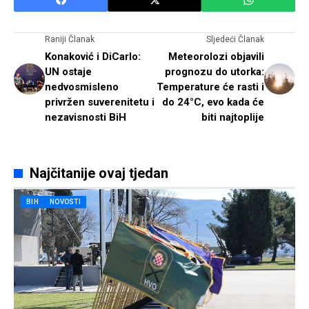
Raniji Članak
Sljedeći Članak
Konaković i DiCarlo:
Meteorolozi objavili
UN ostaje
prognozu do utorka:
nedvosmisleno
Temperature će rasti i
privržen suverenitetu i
do 24°C, evo kada će
nezavisnosti BiH
biti najtoplije
Najčitanije ovaj tjedan
BIH
NOVOSTI