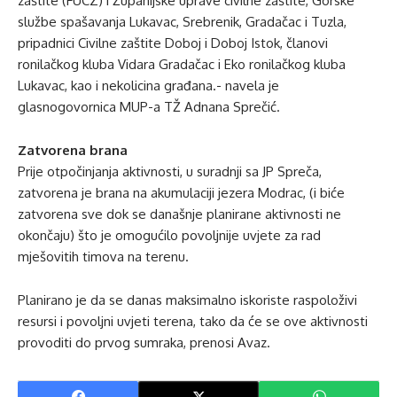
zaštite (FUCZ) i Županijske uprave civilne zaštite, Gorske
službe spašavanja Lukavac, Srebrenik, Gradačac i Tuzla,
pripadnici Civilne zaštite Doboj i Doboj Istok, članovi
ronilačkog kluba Vidara Gradačac i Eko ronilačkog kluba
Lukavac, kao i nekolicina građana.- navela je
glasnogovornica MUP-a TŽ Adnana Sprečić.
Zatvorena brana
Prije otpočinjanja aktivnosti, u suradnji sa JP Spreča,
zatvorena je brana na akumulaciji jezera Modrac, (i biće
zatvorena sve dok se današnje planirane aktivnosti ne
okončaju) što je omogućilo povoljnije uvjete za rad
mješovitih timova na terenu.
Planirano je da se danas maksimalno iskoriste raspoloživi
resursi i povoljni uvjeti terena, tako da će se ove aktivnosti
provoditi do prvog sumraka, prenosi Avaz.