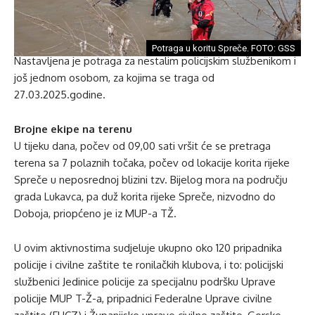
Potraga u koritu Spreče. FOTO: GSS
Nastavljena je potraga za nestalim policijskim službenikom i
još jednom osobom, za kojima se traga od
27.03.2025.godine.
Brojne ekipe na terenu
U tijeku dana, počev od 09,00 sati vršit će se pretraga
terena sa 7 polaznih točaka, počev od lokacije korita rijeke
Spreče u neposrednoj blizini tzv. Bijelog mora na području
grada Lukavca, pa duž korita rijeke Spreče, nizvodno do
Doboja, priopćeno je iz MUP-a TŽ.
U ovim aktivnostima sudjeluje ukupno oko 120 pripadnika
policije i civilne zaštite te ronilačkih klubova, i to: policijski
službenici Jedinice policije za specijalnu podršku Uprave
policije MUP T-Ž-a, pripadnici Federalne Uprave civilne