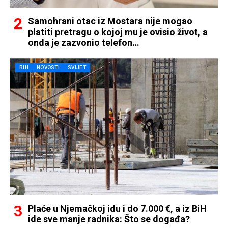
Samohrani otac iz Mostara nije mogao
platiti pretragu o kojoj mu je ovisio život, a
onda je zazvonio telefon…
BIH
NOVOSTI
SVIJET
Plaće u Njemačkoj idu i do 7.000 €, a iz BiH
ide sve manje radnika: Što se događa?