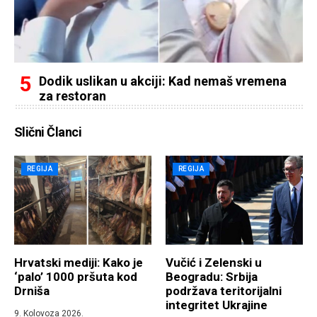
Dodik uslikan u akciji: Kad nemaš vremena
za restoran
Slični Članci
REGIJA
REGIJA
Hrvatski mediji: Kako je
Vučić i Zelenski u
‘palo’ 1000 pršuta kod
Beogradu: Srbija
Drniša
podržava teritorijalni
integritet Ukrajine
9. Kolovoza 2026.