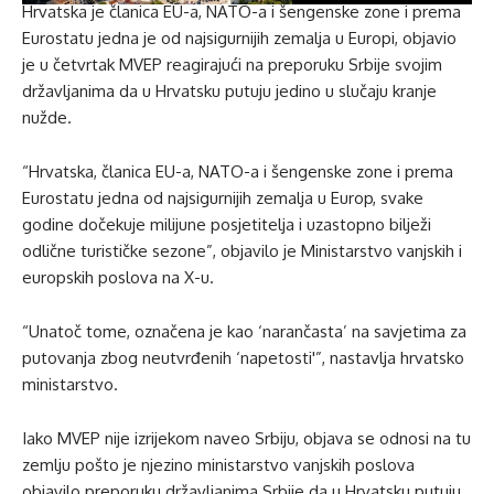
Hrvatska je članica EU-a, NATO-a i šengenske zone i prema
Eurostatu jedna je od najsigurnijih zemalja u Europi, objavio
je u četvrtak MVEP reagirajući na preporuku Srbije svojim
državljanima da u Hrvatsku putuju jedino u slučaju kranje
nužde.
“Hrvatska, članica EU-a, NATO-a i šengenske zone i prema
Eurostatu jedna od najsigurnijih zemalja u Europ, svake
godine dočekuje milijune posjetitelja i uzastopno bilježi
odlične turističke sezone”, objavilo je Ministarstvo vanjskih i
europskih poslova na X-u.
“Unatoč tome, označena je kao ‘narančasta’ na savjetima za
putovanja zbog neutvrđenih ‘napetosti'”, nastavlja hrvatsko
ministarstvo.
Iako MVEP nije izrijekom naveo Srbiju, objava se odnosi na tu
zemlju pošto je njezino ministarstvo vanjskih poslova
objavilo preporuku državljanima Srbije da u Hrvatsku putuju