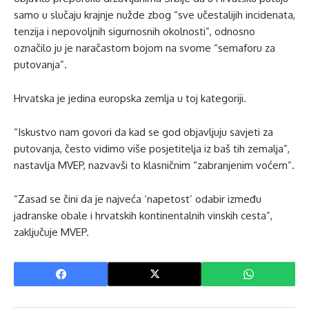
samo u slučaju krajnje nužde zbog “sve učestalijih incidenata,
tenzija i nepovoljnih sigurnosnih okolnosti”, odnosno
označilo ju je naračastom bojom na svome “semaforu za
putovanja”.
Hrvatska je jedina europska zemlja u toj kategoriji.
“Iskustvo nam govori da kad se god objavljuju savjeti za
putovanja, često vidimo više posjetitelja iz baš tih zemalja”,
nastavlja MVEP, nazvavši to klasničnim “zabranjenim voćem”.
“Zasad se čini da je najveća ‘napetost’ odabir između
jadranske obale i hrvatskih kontinentalnih vinskih cesta”,
zaključuje MVEP.