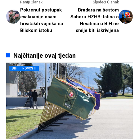
Raniji Članak
Sljedeći Članak
Pokrenut postupak
Bradara na šestom
evakuacije osam
Saboru HZHB: Istina o
hrvatskih vojnika na
Hrvatima u BiH ne
Bliskom istoku
smije biti iskrivljena
Najčitanije ovaj tjedan
BIH
NOVOSTI