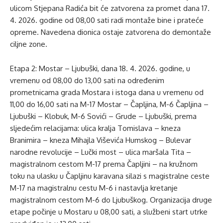
ulicom Stjepana Radića bit će zatvorena za promet dana 17.
4. 2026. godine od 08,00 sati radi montaže bine i prateće
opreme. Navedena dionica ostaje zatvorena do demontaže
ciljne zone.
Etapa 2: Mostar – Ljubuški, dana 18. 4. 2026. godine, u
vremenu od 08,00 do 13,00 sati na određenim
prometnicama grada Mostara i istoga dana u vremenu od
11,00 do 16,00 sati na M-17 Mostar – Čapljina, M-6 Čapljina –
Ljubuški – Klobuk, M-6 Sovići – Grude – Ljubuški, prema
sljedećim relacijama: ulica kralja Tomislava – kneza
Branimira – kneza Mihajla Viševića Humskog – Bulevar
narodne revolucije – Lučki most – ulica maršala Tita –
magistralnom cestom M-17 prema Čapljini – na kružnom
toku na ulasku u Čapljinu karavana silazi s magistralne ceste
M-17 na magistralnu cestu M-6 i nastavlja kretanje
magistralnom cestom M-6 do Ljubuškog. Organizacija druge
etape počinje u Mostaru u 08,00 sati, a službeni start utrke