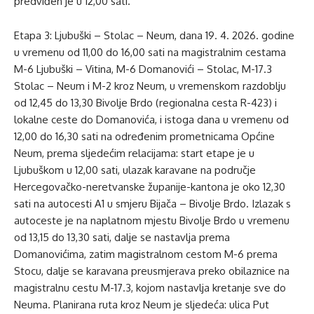
predviđen je u 12,00 sati.
Etapa 3: Ljubuški – Stolac – Neum, dana 19. 4. 2026. godine
u vremenu od 11,00 do 16,00 sati na magistralnim cestama
M-6 Ljubuški – Vitina, M-6 Domanovići – Stolac, M-17.3
Stolac – Neum i M-2 kroz Neum, u vremenskom razdoblju
od 12,45 do 13,30 Bivolje Brdo (regionalna cesta R-423) i
lokalne ceste do Domanovića, i istoga dana u vremenu od
12,00 do 16,30 sati na određenim prometnicama Općine
Neum, prema sljedećim relacijama: start etape je u
Ljubuškom u 12,00 sati, ulazak karavane na područje
Hercegovačko-neretvanske županije-kantona je oko 12,30
sati na autocesti A1 u smjeru Bijača – Bivolje Brdo. Izlazak s
autoceste je na naplatnom mjestu Bivolje Brdo u vremenu
od 13,15 do 13,30 sati, dalje se nastavlja prema
Domanovićima, zatim magistralnom cestom M-6 prema
Stocu, dalje se karavana preusmjerava preko obilaznice na
magistralnu cestu M-17.3, kojom nastavlja kretanje sve do
Neuma. Planirana ruta kroz Neum je sljedeća: ulica Put