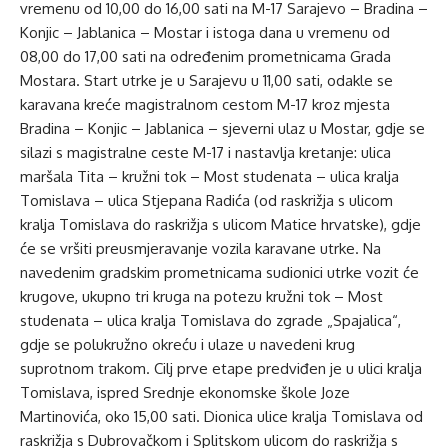
vremenu od 10,00 do 16,00 sati na M-17 Sarajevo – Bradina –
Konjic – Jablanica – Mostar i istoga dana u vremenu od
08,00 do 17,00 sati na određenim prometnicama Grada
Mostara. Start utrke je u Sarajevu u 11,00 sati, odakle se
karavana kreće magistralnom cestom M-17 kroz mjesta
Bradina – Konjic – Jablanica – sjeverni ulaz u Mostar, gdje se
silazi s magistralne ceste M-17 i nastavlja kretanje: ulica
maršala Tita – kružni tok – Most studenata – ulica kralja
Tomislava – ulica Stjepana Radića (od raskrižja s ulicom
kralja Tomislava do raskrižja s ulicom Matice hrvatske), gdje
će se vršiti preusmjeravanje vozila karavane utrke. Na
navedenim gradskim prometnicama sudionici utrke vozit će
krugove, ukupno tri kruga na potezu kružni tok – Most
studenata – ulica kralja Tomislava do zgrade „Spajalica“,
gdje se polukružno okreću i ulaze u navedeni krug
suprotnom trakom. Cilj prve etape predviđen je u ulici kralja
Tomislava, ispred Srednje ekonomske škole Joze
Martinovića, oko 15,00 sati. Dionica ulice kralja Tomislava od
raskrižja s Dubrovačkom i Splitskom ulicom do raskrižja s