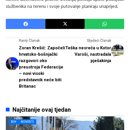
službenika na terenu i svoje putovanje planiraju unaprijed.
Raniji Članak
Sljedeći Članak
Zoran Krešić: Započeli
Teška nesreća u Kotor
hrvatsko-bošnjački
Varoši, nastradala
razgovori oko
pješakinja
preustroja Federacije
– novi visoki
predstavnik neće biti
Britanac
Najčitanije ovaj tjedan
BIH
NOVOSTI