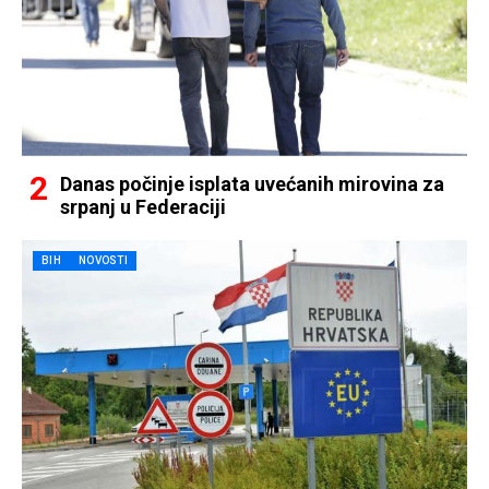
Danas počinje isplata uvećanih mirovina za
srpanj u Federaciji
BIH
NOVOSTI