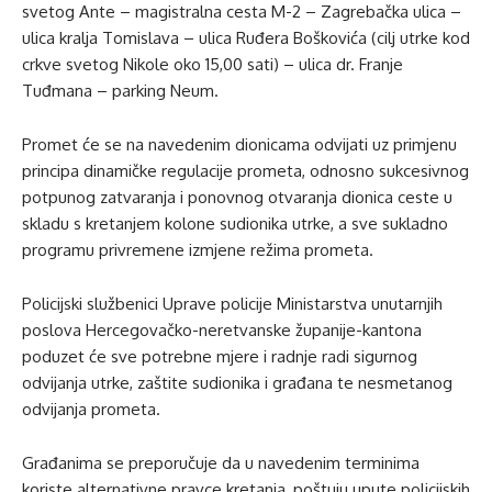
svetog Ante – magistralna cesta M-2 – Zagrebačka ulica –
ulica kralja Tomislava – ulica Ruđera Boškovića (cilj utrke kod
crkve svetog Nikole oko 15,00 sati) – ulica dr. Franje
Tuđmana – parking Neum.
Promet će se na navedenim dionicama odvijati uz primjenu
principa dinamičke regulacije prometa, odnosno sukcesivnog
potpunog zatvaranja i ponovnog otvaranja dionica ceste u
skladu s kretanjem kolone sudionika utrke, a sve sukladno
programu privremene izmjene režima prometa.
Policijski službenici Uprave policije Ministarstva unutarnjih
poslova Hercegovačko-neretvanske županije-kantona
poduzet će sve potrebne mjere i radnje radi sigurnog
odvijanja utrke, zaštite sudionika i građana te nesmetanog
odvijanja prometa.
Građanima se preporučuje da u navedenim terminima
koriste alternativne pravce kretanja, poštuju upute policijskih