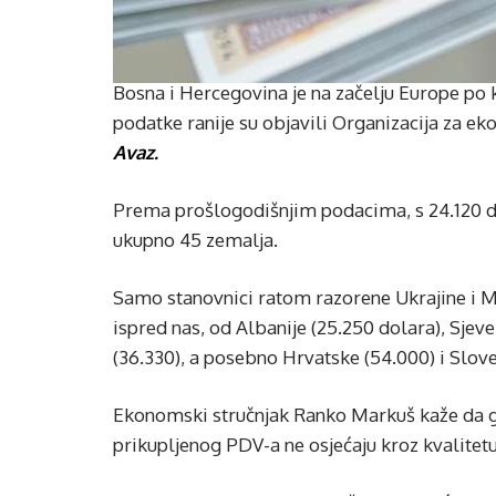
Bosna i Hercegovina je na začelju Europe po 
podatke ranije su objavili Organizacija za ek
Avaz.
Prema prošlogodišnjim podacima, s 24.120 do
ukupno 45 zemalja.
Samo stanovnici ratom razorene Ukrajine i Mo
ispred nas, od Albanije (25.250 dolara), Sjev
(36.330), a posebno Hrvatske (54.000) i Slove
Ekonomski stručnjak Ranko Markuš kaže da gr
prikupljenog PDV-a ne osjećaju kroz kvalitetu