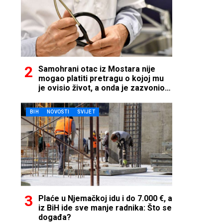
Samohrani otac iz Mostara nije
mogao platiti pretragu o kojoj mu
je ovisio život, a onda je zazvonio
telefon…
BIH
NOVOSTI
SVIJET
Plaće u Njemačkoj idu i do 7.000 €, a
iz BiH ide sve manje radnika: Što se
događa?