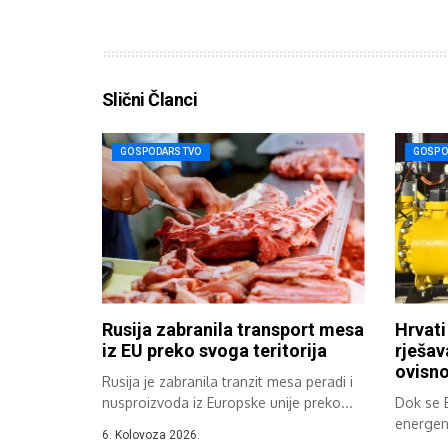
Slični Članci
GOSPODARSTVO
GOSPO
Rusija zabranila transport mesa
Hrvati
iz EU preko svoga teritorija
rješav
ovisno
Rusija je zabranila tranzit mesa peradi i
nusproizvoda iz Europske unije preko...
Dok se 
energen
6. Kolovoza 2026.
ubrzano 