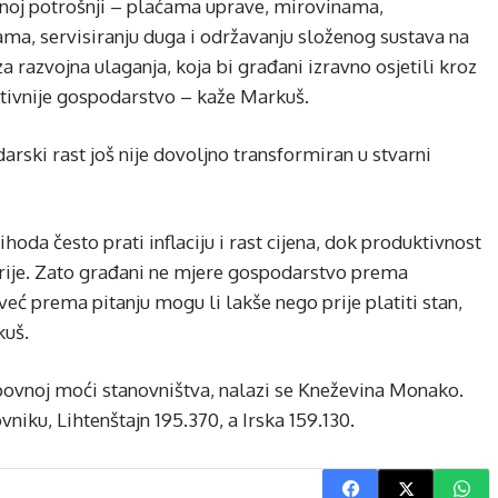
javnoj potrošnji – plaćama uprave, mirovinama,
a, servisiranju duga i održavanju složenog sustava na
za razvojna ulaganja, koja bi građani izravno osjetili kroz
ktivnije gospodarstvo – kaže Markuš.
ski rast još nije dovoljno transformiran u stvarni
oda često prati inflaciju i rast cijena, dok produktivnost
orije. Zato građani ne mjere gospodarstvo prema
već prema pitanju mogu li lakše nego prije platiti stan,
kuš.
kupovnoj moći stanovništva, nalazi se Kneževina Monako.
iku, Lihtenštajn 195.370, a Irska 159.130.