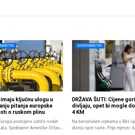
DARSTVO
GOSPODARSTVO
 imaju ključnu ulogu u
DRŽAVA ŠUTI: Cijene gor
anju pitanja europske
divljaju, opet bi mogle do
sti o ruskom plinu
4 KM
Europa postupno odriče ruskih
Na benzinskim crpkama u BiH ci
ata, Sjedinjene Američke Države
dizela opet raste. Prije mjesec d
postaju...