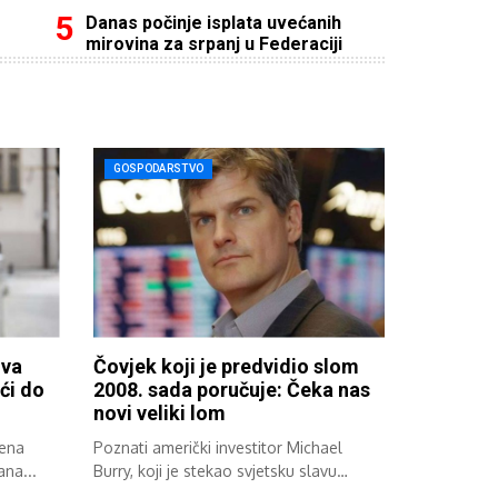
Danas počinje isplata uvećanih
mirovina za srpanj u Federaciji
GOSPODARSTVO
iva
Čovjek koji je predvidio slom
ći do
2008. sada poručuje: Čeka nas
novi veliki lom
jena
Poznati američki investitor Michael
ana...
Burry, koji je stekao svjetsku slavu
zahvaljujući svojoj...