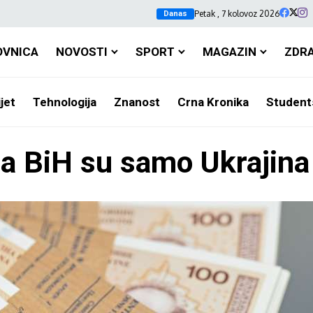
Petak , 7 kolovoz 2026
Danas
OVNICA
NOVOSTI
SPORT
MAGAZIN
ZDR
jet
Tehnologija
Znanost
Crna Kronika
Student
 BiH su samo Ukrajina 