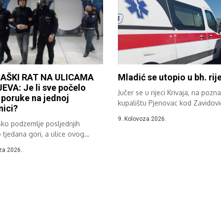
AŠKI RAT NA ULICAMA
Mladić se utopio u bh. rij
VA: Je li sve počelo
Jučer se u rijeci Krivaja, na poz
poruke na jednoj
kupalištu Pjenovac kod Zavidovi
ici?
utopio...
9. Kolovoza 2026.
sko podzemlje posljednjih
 tjedana gori, a ulice ovog
stale su...
za 2026.