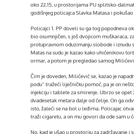
oko 22.15, u prostorijama PU splitsko-dalmati
godišnjeg policajca Slavka Matasa i pokušao 
Policajci 1. PP doveli su ga tog popodneva ok
bio osumnjičen, s još dvojicom muškaraca, 
protupravnom oduzimanju slobode i iznudu s
Matas na sudu je kazao kako uhićenikovu torbi
ormar, a potom je pregledao samog Milićević
Čim je doveden, Milićević se, kazao je napadn
podu” tražeći liječničku pomoć, pa je on nešt
injekciju i tablete za smirenje. Ubrzo se ope
dvadesetak metara dalje od ćelije. On ga odvod
isto, žaleći se na bol u leđima. Policajac otva
traži cigaretu, a on mu govori da ode sam u će
No, kad je ušao u prostoriju za zadržavanje i