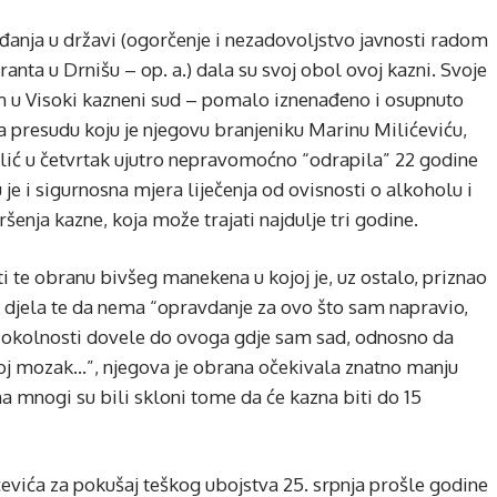
nja u državi (ogorčenje i nezadovoljstvo javnosti radom
nta u Drnišu – op. a.) dala su svoj obol ovoj kazni. Svoje
em u Visoki kazneni sud – pomalo iznenađeno i osupnuto
ja presudu koju je njegovu branjeniku Marinu Milićeviću,
ić u četvrtak ujutro nepravomoćno “odrapila” 22 godine
e i sigurnosna mjera liječenja od ovisnosti o alkoholu i
enja kazne, koja može trajati najdulje tri godine.
i te obranu bivšeg manekena u kojoj je, uz ostalo, priznao
 djela te da nema “opravdanje za ovo što sam napravio,
e okolnosti dovele do ovoga gdje sam sad, odnosno da
oj mozak…”, njegova je obrana očekivala znatno manju
 mnogi su bili skloni tome da će kazna biti do 15
ćevića za pokušaj teškog ubojstva 25. srpnja prošle godine