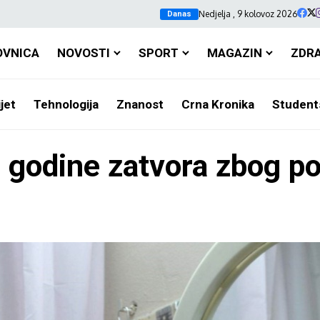
Nedjelja , 9 kolovoz 2026
Danas
OVNICA
NOVOSTI
SPORT
MAGAZIN
ZDR
jet
Tehnologija
Znanost
Crna Kronika
Student
 godine zatvora zbog p