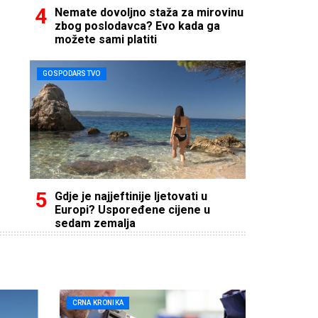
Nemate dovoljno staža za mirovinu
zbog poslodavca? Evo kada ga
možete sami platiti
GOSPODARSTVO
Gdje je najjeftinije ljetovati u
Europi? Uspoređene cijene u
sedam zemalja
CRNA KRONIKA