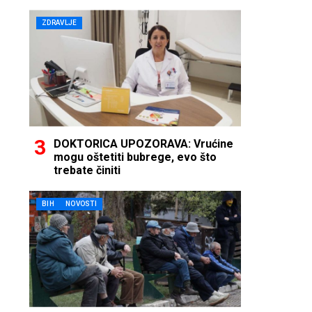
ZDRAVLJE
DOKTORICA UPOZORAVA: Vrućine
mogu oštetiti bubrege, evo što
trebate činiti
BIH
NOVOSTI