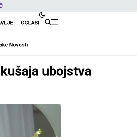
AVLJE
OGLASI
ske Novosti
okušaja ubojstva