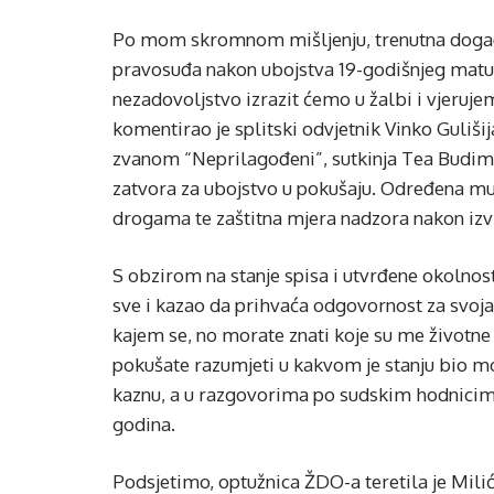
Po mom skromnom mišljenju, trenutna događa
pravosuđa nakon ubojstva 19-godišnjeg matura
nezadovoljstvo izrazit ćemo u žalbi i vjeruj
komentirao je splitski odvjetnik Vinko Guliši
zvanom “Neprilagođeni”, sutkinja Tea Budiml
zatvora za ubojstvo u pokušaju. Određena mu j
drogama te zaštitna mjera nadzora nakon izvrš
S obzirom na stanje spisa i utvrđene okolnost
sve i kazao da prihvaća odgovornost za svoja
kajem se, no morate znati koje su me životn
pokušate razumjeti u kakvom je stanju bio m
kaznu, a u razgovorima po sudskim hodnicima
godina.
Podsjetimo, optužnica ŽDO-a teretila je Mili