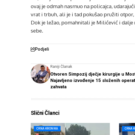
ovaj je odmah nasrnuo na policajca, udarajući 
vrat i trbuh, ali je i tad pokušao pružiti otpor
Dok je ležao, pomahnitali je Milićević i dalj
sebe.
Podjeli
Raniji Članak
Otvoren Simpozij dječje kirurgije u Mos
Najavljeno izvođenje 15 složenih operat
zahvata
Slični Članci
CRNA KRONIKA
CRNA 