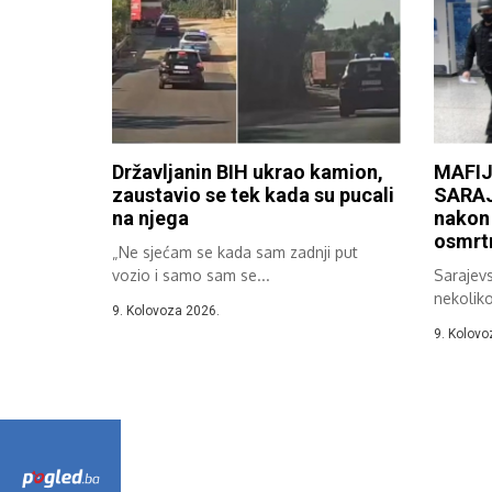
Državljanin BIH ukrao kamion,
MAFIJ
zaustavio se tek kada su pucali
SARAJE
na njega
nakon 
osmrtn
„Ne sjećam se kada sam zadnji put
vozio i samo sam se...
Sarajev
nekoliko
9. Kolovoza 2026.
grada po
9. Kolovo