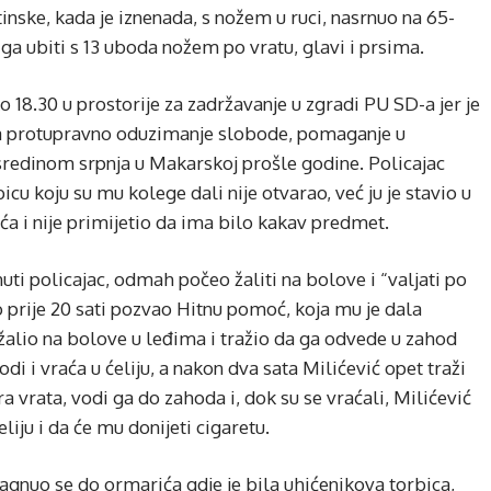
nske, kada je iznenada, s nožem u ruci, nasrnuo na 65-
ga ubiti s 13 uboda nožem po vratu, glavi i prsima.
o 18.30 u prostorije za zadržavanje u zgradi PU SD-a jer je
za protupravno oduzimanje slobode, pomaganje u
redinom srpnja u Makarskoj prošle godine. Policajac
cu koju su mu kolege dali nije otvarao, već ju je stavio u
a i nije primijetio da ima bilo kakav predmet.
uti policajac, odmah počeo žaliti na bolove i “valjati po
o prije 20 sati pozvao Hitnu pomoć, koja mu je dala
t žalio na bolove u leđima i tražio da ga odvede u zahod
i i vraća u ćeliju, a nakon dva sata Milićević opet traži
ra vrata, vodi ga do zahoda i, dok su se vraćali, Milićević
liju i da će mu donijeti cigaretu.
 sagnuo se do ormarića gdje je bila uhićenikova torbica,