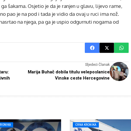
ga šakama. Osjetio je da je ranjen u glavu, lijevo rame,
, no pao je na pod i tada je vidio da ovaj u ruci ima nož.
e nasrtao na njega, pa ga je uspio odgurnuti nogama od
Sljedeći Članak
taru:
Marija Buhač dobila titulu veleposlanice
ivnih
Vinske ceste Hercegovine
KRONIKA
CRNA KRONIKA