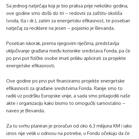
Sa jednog natječaja koji je bio praksa prije nekoliko godina,
ove godine smo došli do tri – redovni za zaštitu okoliša
(voda, tla i dr.), zatim za energetsku efikasnost, te poseban
natječaj za reciklere na jesen – pojasnio je Bevanda.
Poseban iskorak, prema njegovim riječima, predstavlja
uključivanje građana među korisnike sredstava Fonda, pa će
po prvi put fizičke osobe imati priliku aplicirati za projekte
energetske efikasnosti.
Ove godine po prvi put financiramo projekte energetske
efikasnosti za građane sredstvima Fonda. Ranije smo to
radili uz podršku Europske unije, a sada smo prilagodili naše
akte i organizaciju kako bismo to omogućili samostalno –
naveo je Bevanda.
Za tu svrhu planiran je proračun od oko 6,3 milijuna KM i iako
iznos nije velik u odnosu na potrebe, u Fondu očekuju da će