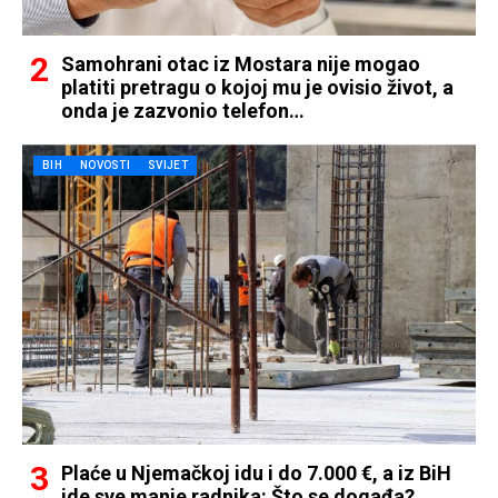
Samohrani otac iz Mostara nije mogao
platiti pretragu o kojoj mu je ovisio život, a
onda je zazvonio telefon…
BIH
NOVOSTI
SVIJET
Plaće u Njemačkoj idu i do 7.000 €, a iz BiH
ide sve manje radnika: Što se događa?