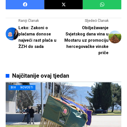
Raniji Članak
Sljedeći Članak
Leko: Zakoni o
Obilježavanje
plaćama donose
Svjetskog dana vina u
najveći rast plaća u
Mostaru uz promociju
ŽZH do sada
hercegovačke vinske
priče
Najčitanije ovaj tjedan
BIH
NOVOSTI