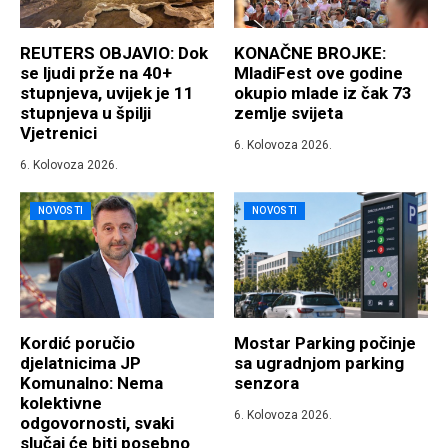
REUTERS OBJAVIO: Dok
KONAČNE BROJKE:
se ljudi prže na 40+
MladiFest ove godine
stupnjeva, uvijek je 11
okupio mlade iz čak 73
stupnjeva u špilji
zemlje svijeta
Vjetrenici
6. Kolovoza 2026.
6. Kolovoza 2026.
NOVOSTI
NOVOSTI
Kordić poručio
Mostar Parking počinje
djelatnicima JP
sa ugradnjom parking
Komunalno: Nema
senzora
kolektivne
6. Kolovoza 2026.
odgovornosti, svaki
slučaj će biti posebno