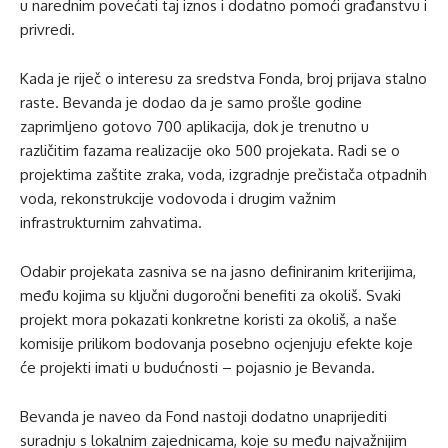
u narednim povećati taj iznos i dodatno pomoći građanstvu i
privredi.
Kada je riječ o interesu za sredstva Fonda, broj prijava stalno
raste. Bevanda je dodao da je samo prošle godine
zaprimljeno gotovo 700 aplikacija, dok je trenutno u
različitim fazama realizacije oko 500 projekata. Radi se o
projektima zaštite zraka, voda, izgradnje prečistača otpadnih
voda, rekonstrukcije vodovoda i drugim važnim
infrastrukturnim zahvatima.
Odabir projekata zasniva se na jasno definiranim kriterijima,
među kojima su ključni dugoročni benefiti za okoliš. Svaki
projekt mora pokazati konkretne koristi za okoliš, a naše
komisije prilikom bodovanja posebno ocjenjuju efekte koje
će projekti imati u budućnosti – pojasnio je Bevanda.
Bevanda je naveo da Fond nastoji dodatno unaprijediti
suradnju s lokalnim zajednicama, koje su među najvažnijim