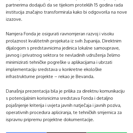
partnerima dodajući da se tijekom proteklih 15 godina rada
institucija značajno transformirala kako bi odgovorila na nove
izazove.
Namjera Fonda je osigurati ravnomjeran razvoj i visoku
prolaznost kvalitetnih projekata iz svih županija. Direktnim
dijalogom s predstavnicima jedinica lokalne samouprave,
javnog i privatnog sektora te nevladinih udruženja želimo
minimizirati tehničke pogreške u aplikacijama i ubrzati
implementaciju sredstava u konkretne ekološke
infrastrukturne projekte – rekao je Bevanda.
Današnja prezentacija bila je prilika za direktnu komunikaciju
s potencijalnim korisnicima sredstava Fonda i detaljno
pojašnjenje kriterija i uvjeta javnih natječaja i javnih poziva,
operativnih procedura apliciranja, te tehničkih smjernica za
ispravnu pripremu projektne dokumentacije.