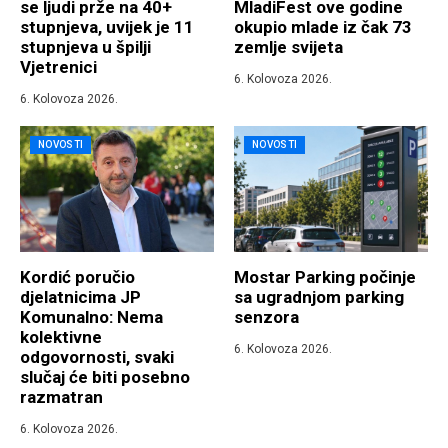
se ljudi prže na 40+
MladiFest ove godine
stupnjeva, uvijek je 11
okupio mlade iz čak 73
stupnjeva u špilji
zemlje svijeta
Vjetrenici
6. Kolovoza 2026.
6. Kolovoza 2026.
NOVOSTI
NOVOSTI
Kordić poručio
Mostar Parking počinje
djelatnicima JP
sa ugradnjom parking
Komunalno: Nema
senzora
kolektivne
6. Kolovoza 2026.
odgovornosti, svaki
slučaj će biti posebno
razmatran
6. Kolovoza 2026.