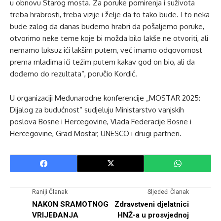
u obnovu Starog mosta. Za poruke pomirenja i suživota
treba hrabrosti, treba vizije i želje da to tako bude. I to neka
bude zalog da danas budemo hrabri da pošaljemo poruke,
otvorimo neke teme koje bi možda bilo lakše ne otvoriti, ali
nemamo luksuz ići lakšim putem, već imamo odgovornost
prema mladima ići težim putem kakav god on bio, ali da
dođemo do rezultata“, poručio Kordić.
U organizaciji Međunarodne konferencije „MOSTAR 2025:
Dijalog za budućnost“ sudjeluju Ministarstvo vanjskih
poslova Bosne i Hercegovine, Vlada Federacije Bosne i
Hercegovine, Grad Mostar, UNESCO i drugi partneri.
Raniji Članak
Sljedeći Članak
NAKON SRAMOTNOG
Zdravstveni djelatnici
VRIJEĐANJA
HNŽ-a u prosvjednoj