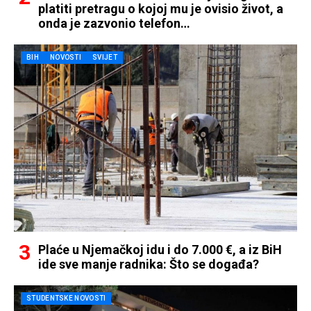
platiti pretragu o kojoj mu je ovisio život, a
onda je zazvonio telefon…
BIH
NOVOSTI
SVIJET
Plaće u Njemačkoj idu i do 7.000 €, a iz BiH
ide sve manje radnika: Što se događa?
STUDENTSKE NOVOSTI