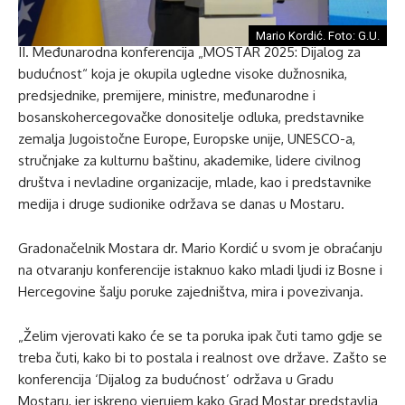
Mario Kordić. Foto: G.U.
II. Međunarodna konferencija „MOSTAR 2025: Dijalog za
budućnost“ koja je okupila ugledne visoke dužnosnika,
predsjednike, premijere, ministre, međunarodne i
bosanskohercegovačke donositelje odluka, predstavnike
zemalja Jugoistočne Europe, Europske unije, UNESCO-a,
stručnjake za kulturnu baštinu, akademike, lidere civilnog
društva i nevladine organizacije, mlade, kao i predstavnike
medija i druge sudionike održava se danas u Mostaru.
Gradonačelnik Mostara dr. Mario Kordić u svom je obraćanju
na otvaranju konferencije istaknuo kako mladi ljudi iz Bosne i
Hercegovine šalju poruke zajedništva, mira i povezivanja.
„Želim vjerovati kako će se ta poruka ipak čuti tamo gdje se
treba čuti, kako bi to postala i realnost ove države. Zašto se
konferencija ‘Dijalog za budućnost’ održava u Gradu
Mostaru, jer iskreno vjerujem kako Grad Mostar predstavlja