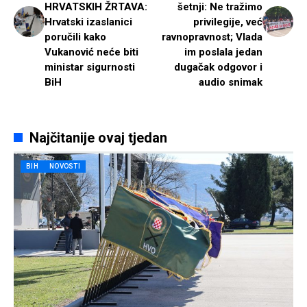
HRVATSKIH ŽRTAVA:
šetnji: Ne tražimo
Hrvatski izaslanici
privilegije, već
poručili kako
ravnopravnost; Vlada
Vukanović neće biti
im poslala jedan
ministar sigurnosti
dugačak odgovor i
BiH
audio snimak
Najčitanije ovaj tjedan
BIH
NOVOSTI