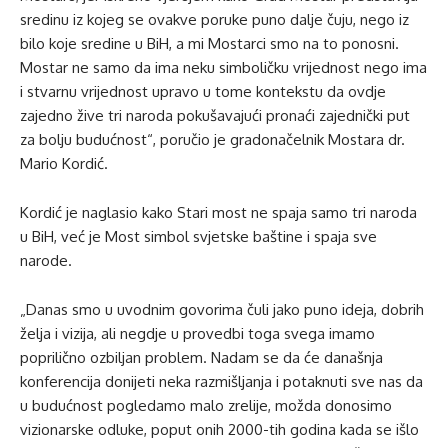
sredinu iz kojeg se ovakve poruke puno dalje čuju, nego iz
bilo koje sredine u BiH, a mi Mostarci smo na to ponosni.
Mostar ne samo da ima neku simboličku vrijednost nego ima
i stvarnu vrijednost upravo u tome kontekstu da ovdje
zajedno žive tri naroda pokušavajući pronaći zajednički put
za bolju budućnost“, poručio je gradonačelnik Mostara dr.
Mario Kordić.
Kordić je naglasio kako Stari most ne spaja samo tri naroda
u BiH, već je Most simbol svjetske baštine i spaja sve
narode.
„Danas smo u uvodnim govorima čuli jako puno ideja, dobrih
želja i vizija, ali negdje u provedbi toga svega imamo
poprilično ozbiljan problem. Nadam se da će današnja
konferencija donijeti neka razmišljanja i potaknuti sve nas da
u budućnost pogledamo malo zrelije, možda donosimo
vizionarske odluke, poput onih 2000-tih godina kada se išlo