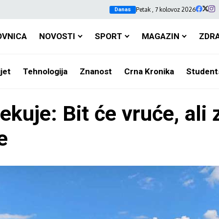
Petak , 7 kolovoz 2026
Danas
OVNICA
NOVOSTI
SPORT
MAGAZIN
ZDR
jet
Tehnologija
Znanost
Crna Kronika
Student
kuje: Bit će vruće, ali 
e