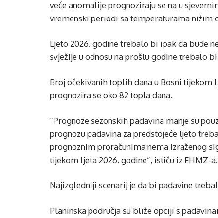
veće anomalije prognoziraju se na u sjevern
vremenski periodi sa temperaturama nižim o
Ljeto 2026. godine trebalo bi ipak da bude ne
svježije u odnosu na prošlu godine trebalo bi
Broj očekivanih toplih dana u Bosni tijekom l
prognozira se oko 82 topla dana.
“Prognoze sezonskih padavina manje su pouz
prognozu padavina za predstojeće ljeto tre
prognoznim proračunima nema izraženog sig
tijekom ljeta 2026. godine”, ističu iz FHMZ-a.
Najizgledniji scenarij je da bi padavine treba
Planinska područja su bliže opciji s padavin