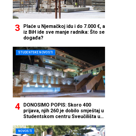
Plaće u Njemačkoj idu i do 7.000 €, a
iz BiH ide sve manje radnika: Što se
događa?
STUDENTSKE NOVOSTI
DONOSIMO POPIS: Skoro 400
prijava, njih 260 je dobilo smještaj u
Studentskom centru Sveučilišta u
Mostaru
NOVOSTI