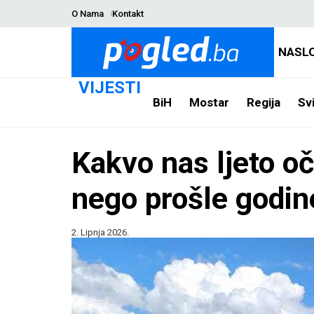
O Nama
Kontakt
NASL
VIJESTI
BiH
Mostar
Regija
Svi
Kakvo nas ljeto oče
nego prošle godin
2. Lipnja 2026.