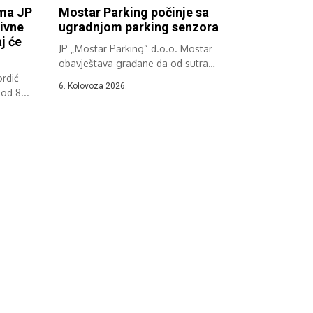
ima JP
Mostar Parking počinje sa
ivne
ugradnjom parking senzora
j će
JP „Mostar Parking“ d.o.o. Mostar
obavještava građane da od sutra
rdić
započinje implementacija...
6. Kolovoza 2026.
od 8...