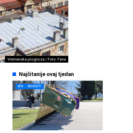
Vremenska prognoza / Foto: Fena
Najčitanije ovaj tjedan
BIH
NOVOSTI