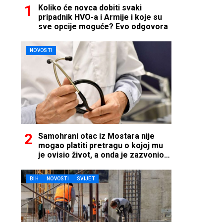
Koliko će novca dobiti svaki
pripadnik HVO-a i Armije i koje su
sve opcije moguće? Evo odgovora
NOVOSTI
Samohrani otac iz Mostara nije
mogao platiti pretragu o kojoj mu
je ovisio život, a onda je zazvonio
telefon…
BIH
NOVOSTI
SVIJET