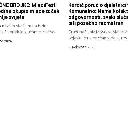
NE BROJKE: MladiFest
Kordić poručio djelatnic
dine okupio mlade iz čak
Komunalno: Nema kolekt
lje svijeta
odgovornosti, svaki sluča
biti posebno razmatran
m misnim slavljem na brdu
 u četvrtak je službeno završen
Gradonačelnik Mostara Mario Ko
objavio je na mrežama da jutros 
za 2026.
6. Kolovoza 2026.