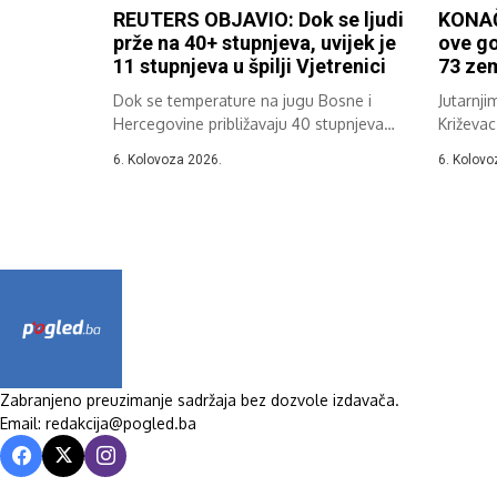
REUTERS OBJAVIO: Dok se ljudi
KONAČ
prže na 40+ stupnjeva, uvijek je
ove go
11 stupnjeva u špilji Vjetrenici
73 zem
Dok se temperature na jugu Bosne i
Jutarnji
Hercegovine približavaju 40 stupnjeva
Križevac
Celzija,...
37....
6. Kolovoza 2026.
6. Kolovo
Zabranjeno preuzimanje sadržaja bez dozvole izdavača.
Email: redakcija@pogled.ba