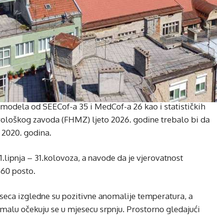
h modela od SEECof-a 35 i MedCof-a 26 kao i statističkih
loškog zavoda (FHMZ) ljeto 2026. godine trebalo bi da
– 2020. godina.
1.lipnja – 31.kolovoza, a navode da je vjerovatnost
 60 posto.
eca izgledne su pozitivne anomalije temperatura, a
malu očekuju se u mjesecu srpnju. Prostorno gledajući