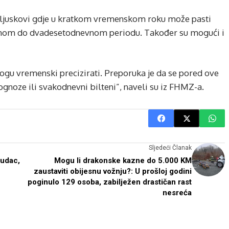
 pljuskovi gdje u kratkom vremenskom roku može pasti
vnom do dvadesetodnevnom periodu. Također su mogući i
 vremenski precizirati. Preporuka je da se pored ove
gnoze ili svakodnevni bilteni”, naveli su iz FHMZ-a.
Sljedeći Članak
ludac,
Mogu li drakonske kazne do 5.000 KM
zaustaviti obijesnu vožnju?: U prošloj godini
poginulo 129 osoba, zabilježen drastičan rast
nesreća