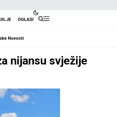
AVLJE
OGLASI
ske Novosti
za nijansu svježije