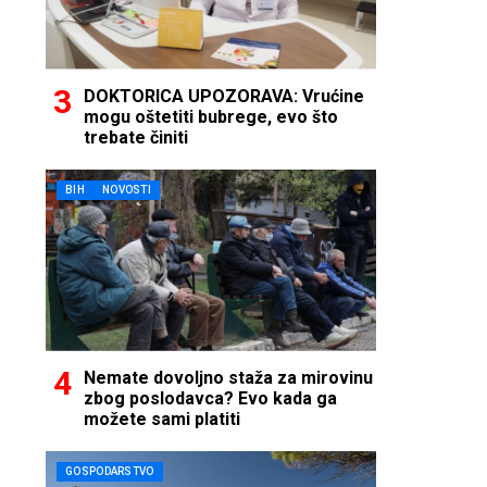
DOKTORICA UPOZORAVA: Vrućine
mogu oštetiti bubrege, evo što
trebate činiti
BIH
NOVOSTI
Nemate dovoljno staža za mirovinu
zbog poslodavca? Evo kada ga
možete sami platiti
GOSPODARSTVO