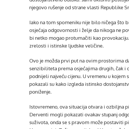
njegovo rušenje od strane vlasti Republike S
Iako na tom spomeniku nije bilo ničega što bi vr
osjećaja odgovornosti i želje da nikoga ne p
bi netko mogao protumačiti kao provokaciju. 
zrelosti i istinske ljudske veličine.
Ovo je možda prvi put na ovim prostorima da s
senzibiliteta prema osjećajima drugih, čak i o
podnijeli najveću cijenu. U vremenu u kojem 
pokazali su kako izgleda istinsko dostojanstvo
poniženje.
Istovremeno, ova situacija otvara i ozbiljna pi
Derventi mogli pokazati ovakav stupanj odg
suživota, onda se s pravom može postaviti pita