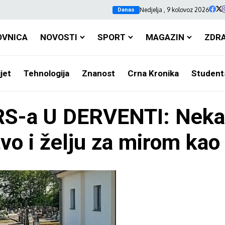
Nedjelja , 9 kolovoz 2026
Danas
OVNICA
NOVOSTI
SPORT
MAGAZIN
ZDR
jet
Tehnologija
Znanost
Crna Kronika
Student
a U DERVENTI: Neka i 
vo i želju za mirom kao