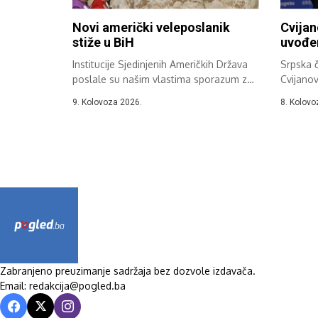
Novi američki veleposlanik
Cvijan
stiže u BiH
uvođen
Institucije Sjedinjenih Američkih Država
Srpska č
poslale su našim vlastima sporazum za
Cvijanov
Ronalda Johnsona,...
da...
9. Kolovoza 2026.
8. Kolovo
Zabranjeno preuzimanje sadržaja bez dozvole izdavača.
Email: redakcija@pogled.ba