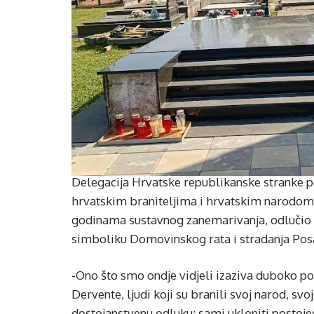
Delegacija Hrvatske republikanske stranke po
hrvatskim braniteljima i hrvatskim narodom k
godinama sustavnog zanemarivanja, odlučio os
simboliku Domovinskog rata i stradanja Pos
-Ono što smo ondje vidjeli izaziva duboko poš
Dervente, ljudi koji su branili svoj narod, svoj
dostojanstvenu odluku: sami ukloniti postoje