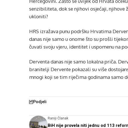
Hercegovini. Zašto se uvijek od Hrvata očeku
senzibiliteta, dok se njihovi osjećaji, njihove 
ukloniti?
HRS izražava punu podršku Hrvatima Dervent
danas nije samo u onome što su prošli tijekom
čuvati svoju vjeru, identitet i uspomenu na 
Derventa danas nije samo lokalna priča. Derv
branitelji Dervente pokazali su više dostojan
mnogi koji se tim riječima godinama samo de
Podjeli
Raniji Članak
BiH nije provela niti jednu od 113 refor