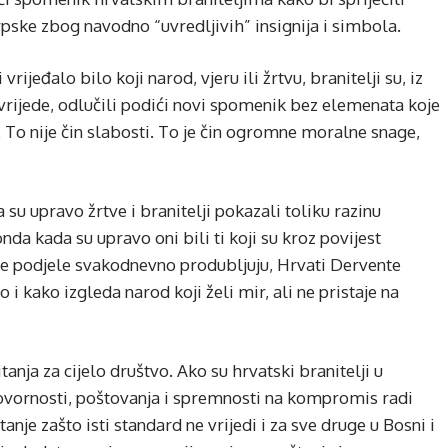
rpske zbog navodno “uvredljivih” insignija i simbola.
ijeđalo bilo koji narod, vjeru ili žrtvu, branitelji su, iz
ovrijede, odlučili podići novi spomenik bez elemenata koje
To nije čin slabosti. To je čin ogromne moralne snage,
u upravo žrtve i branitelji pokazali toliku razinu
nda kada su upravo oni bili ti koji su kroz povijest
se podjele svakodnevno produbljuju, Hrvati Dervente
 i kako izgleda narod koji želi mir, ali ne pristaje na
tanja za cijelo društvo. Ako su hrvatski branitelji u
ovornosti, poštovanja i spremnosti na kompromis radi
nje zašto isti standard ne vrijedi i za sve druge u Bosni i