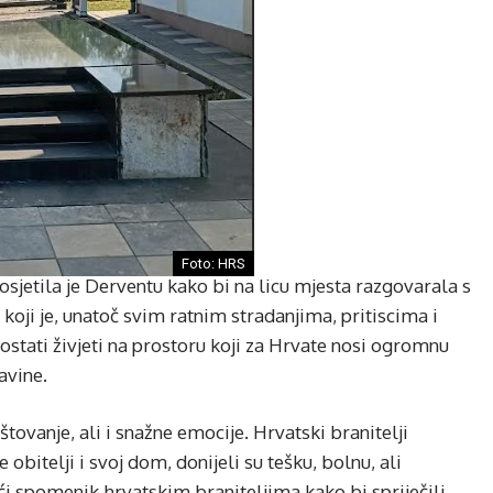
Foto: HRS
sjetila je Derventu kako bi na licu mjesta razgovarala s
oji je, unatoč svim ratnim stradanjima, pritiscima i
tati živjeti na prostoru koji za Hrvate nosi ogromnu
avine.
tovanje, ali i snažne emocije. Hrvatski branitelji
e obitelji i svoj dom, donijeli su tešku, bolnu, ali
ći spomenik hrvatskim braniteljima kako bi spriječili