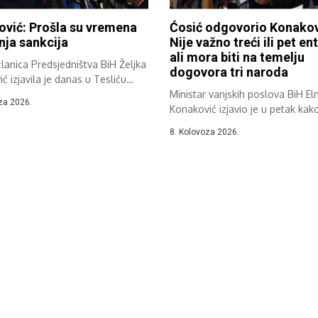
ović: Prošla su vremena
Ćosić odgovorio Konakov
ja sankcija
Nije važno treći ili pet ent
ali mora biti na temelju
lanica Predsjedništva BiH Željka
dogovora tri naroda
ić izjavila je danas u Tesliću
Ministar vanjskih poslova BiH E
za 2026.
Konaković izjavio je u petak kako 
8. Kolovoza 2026.