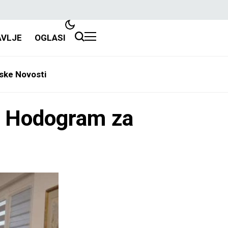
AVLJE
OGLASI
ske Novosti
la Hodogram za