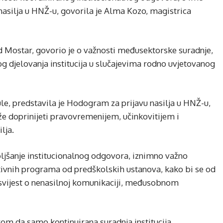
 nasilja u HNŽ-u, govorila je Alma Kozo, magistrica
ad Mostar, govorio je o važnosti međusektorske suradnje,
og djelovanja institucija u slučajevima rodno uvjetovanog
le, predstavila je Hodogram za prijavu nasilja u HNŽ-u,
že doprinijeti pravovremenijem, učinkovitijem i
lja.
oljšanje institucionalnog odgovora, iznimno važno
tivnih programa od predškolskih ustanova, kako bi se od
 svijest o nenasilnoj komunikaciji, međusobnom
om da samo kontinuirana suradnja institucija,