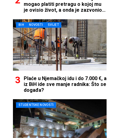
mogao platiti pretragu o kojoj mu
je ovisio život, a onda je zazvonio
telefon…
BIH
NOVOSTI
SVIJET
Plaće u Njemačkoj idu i do 7.000 €, a
iz BiH ide sve manje radnika: Što se
događa?
STUDENTSKE NOVOSTI