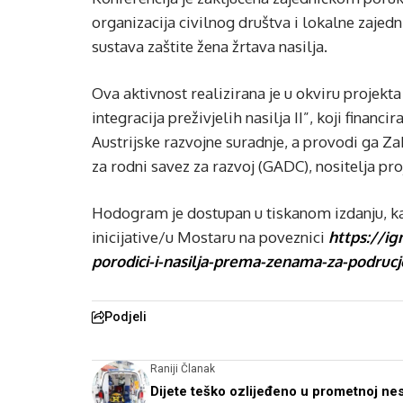
organizacija civilnog društva i lokalne zajed
sustava zaštite žena žrtava nasilja.
Ova aktivnost realizirana je u okviru projekta 
integracija preživjelih nasilja II”, koji finan
Austrijske razvojne suradnje, a provodi ga Z
za rodni savez za razvoj (GADC), nositelja pro
Hodogram je dostupan u tiskanom izdanju, ka
inicijative/u Mostaru na poveznici
https://ig
porodici-i-nasilja-prema-zenama-za-podruc
Podjeli
Raniji Članak
Dijete teško ozlijeđeno u prometnoj nes