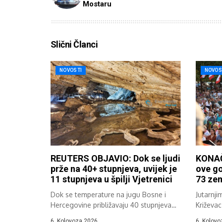
Mostaru
Slični Članci
NOVOSTI
NOVOS
REUTERS OBJAVIO: Dok se ljudi
KONAČ
prže na 40+ stupnjeva, uvijek je
ove go
11 stupnjeva u špilji Vjetrenici
73 zem
Dok se temperature na jugu Bosne i
Jutarnji
Hercegovine približavaju 40 stupnjeva
Križevac
Celzija,...
37....
6. Kolovoza 2026.
6. Kolovo