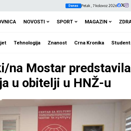
Petak , 7 kolovoz 2026
Danas
OVNICA
NOVOSTI
SPORT
MAGAZIN
ZDR
jet
Tehnologija
Znanost
Crna Kronika
Student
nki/na Mostar predstavi
lja u obitelji u HNŽ-u