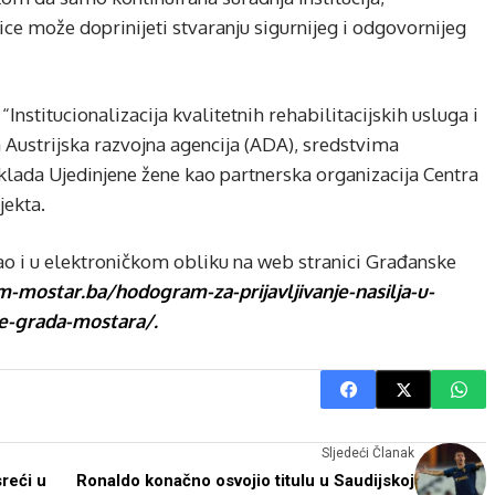
nice može doprinijeti stvaranju sigurnijeg i odgovornijeg
“Institucionalizacija kvalitetnih rehabilitacijskih usluga i
cira Austrijska razvojna agencija (ADA), sredstvima
aklada Ujedinjene žene kao partnerska organizacija Centra
jekta.
o i u elektroničkom obliku na web stranici Građanske
m-mostar.ba/hodogram-za-prijavljivanje-nasilja-u-
je-grada-mostara/.
Sljedeći Članak
reći u
Ronaldo konačno osvojio titulu u Saudijskoj