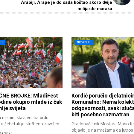
Arabiji, Arape je do sada koštao skoro dvije
milijarde maraka
TI
NOVOSTI
NE BROJKE: MladiFest
Kordić poručio djelatnic
dine okupio mlade iz čak
Komunalno: Nema kolekt
lje svijeta
odgovornosti, svaki sluča
biti posebno razmatran
m misnim slavljem na brdu
 u četvrtak je službeno završen
Gradonačelnik Mostara Mario Ko
objavio je na mrežama da jutros 
za 2026.