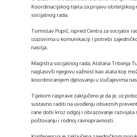
Koordinacijskog tijela za prijavu obiteljskog
socijalnog rada.
Tomislav Pupić, ispred Centra za socijalni r
izazovima u komunikaciji i potrebi zajedničk
nasilja.
Magistra socijalnog rada, Aldiana Trbonja Tu
naglasivši njegovu važnost kao alata koji mo
koordiniranijem djelovanju u slučajevima nasi
Tijekom rasprave zaključeno je da je, uz pob
sustavno raditi na uvođenju obveznih preven
rane dobi kroz odgoj i obrazovanje razvijala
poštovanju i rodnoj ravnopravnosti.
Konferencija je zaključena zajedničkom poruk