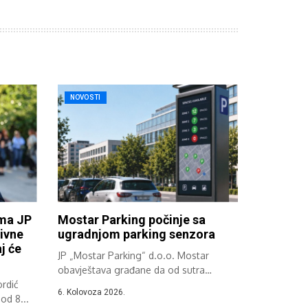
NOVOSTI
ima JP
Mostar Parking počinje sa
ivne
ugradnjom parking senzora
j će
JP „Mostar Parking“ d.o.o. Mostar
obavještava građane da od sutra
rdić
započinje implementacija...
6. Kolovoza 2026.
od 8...