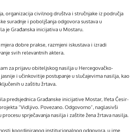
a, organizacija civilnog društva i stručnjake iz područja
ske suradnje i poboljšanja odgovora sustava u
la je Građanska inicijativa u Mostaru.
imjera dobre prakse, razmjeni iskustava i izradi
anje svih relevantnih aktera.
am za prijavu obiteljskog nasilja u Hercegovačko-
 jasnije i učinkovitije postupanje u slučajevima nasilja, kao
uključenih u zaštitu žrtava.
la predsjednica Građanske inicijative Mostar, Ifeta Ćesir-
e projekta “Vidljivo. Povezano. Odgovorno”, naglasivši
u procesu sprječavanja nasilja i zaštite žena žrtava nasilja.
ažnosti koordiniranog institucionalnog odgovora, u ime