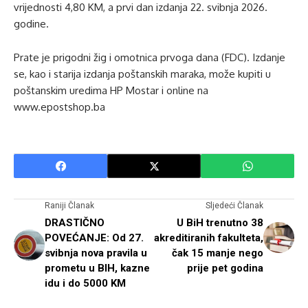
vrijednosti 4,80 KM, a prvi dan izdanja 22. svibnja 2026.
godine.
Prate je prigodni žig i omotnica prvoga dana (FDC). Izdanje
se, kao i starija izdanja poštanskih maraka, može kupiti u
poštanskim uredima HP Mostar i online na
www.epostshop.ba
Raniji Članak
Sljedeći Članak
DRASTIČNO
U BiH trenutno 38
POVEĆANJE: Od 27.
akreditiranih fakulteta,
svibnja nova pravila u
čak 15 manje nego
prometu u BIH, kazne
prije pet godina
idu i do 5000 KM