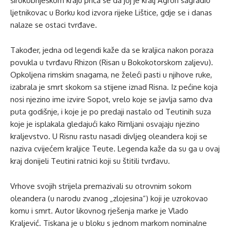
širokobriješkom kraju priča se da joj je kralj Agron sagradio
ljetnikovac u Borku kod izvora rijeke Lištice, gdje se i danas
nalaze se ostaci tvrđave.
Također, jedna od legendi kaže da se kraljica nakon poraza
povukla u tvrđavu Rhizon (Risan u Bokokotorskom zaljevu).
Opkoljena rimskim snagama, ne želeći pasti u njihove ruke,
izabrala je smrt skokom sa stijene iznad Risna. Iz pećine koja
nosi njezino ime izvire Sopot, vrelo koje se javlja samo dva
puta godišnje, i koje je po predaji nastalo od Teutinih suza
koje je isplakala gledajući kako Rimljani osvajaju njezino
kraljevstvo. U Risnu rastu nasadi divljeg oleandera koji se
naziva cvijećem kraljice Teute. Legenda kaže da su ga u ovaj
kraj donijeli Teutini ratnici koji su štitili tvrđavu.
Vrhove svojih strijela premazivali su otrovnim sokom
oleandera (u narodu zvanog „zlojesina“) koji je uzrokovao
komu i smrt. Autor likovnog rješenja marke je Vlado
Kraljević. Tiskana je u bloku s jednom markom nominalne