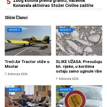
Zbog kolona prema granici, načelnik
Konavala aktivirao Stožer Civilne zaštite
Slični Članci
NOVOSTI
NOVOSTI
Treći Air Tractor stiže u
SLIKE UŽASA: Presušuju
Mostar
bh. rijeke, u koritima
ostaju samo uginule ribe
7. Kolovoza 2026.
7. Kolovoza 2026.
NOVOSTI
NOVOSTI