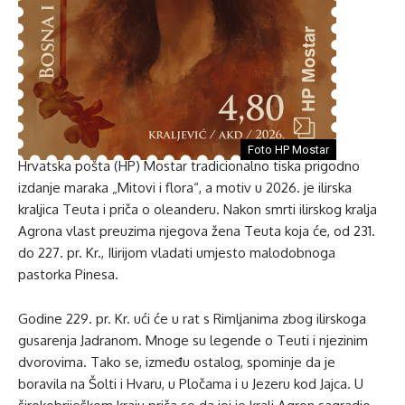
Foto HP Mostar
Hrvatska pošta (HP) Mostar tradicionalno tiska prigodno
izdanje maraka „Mitovi i flora“, a motiv u 2026. je ilirska
kraljica Teuta i priča o oleanderu. Nakon smrti ilirskog kralja
Agrona vlast preuzima njegova žena Teuta koja će, od 231.
do 227. pr. Kr., Ilirijom vladati umjesto malodobnoga
pastorka Pinesa.
Godine 229. pr. Kr. ući će u rat s Rimljanima zbog ilirskoga
gusarenja Jadranom. Mnoge su legende o Teuti i njezinim
dvorovima. Tako se, između ostalog, spominje da je
boravila na Šolti i Hvaru, u Pločama i u Jezeru kod Jajca. U