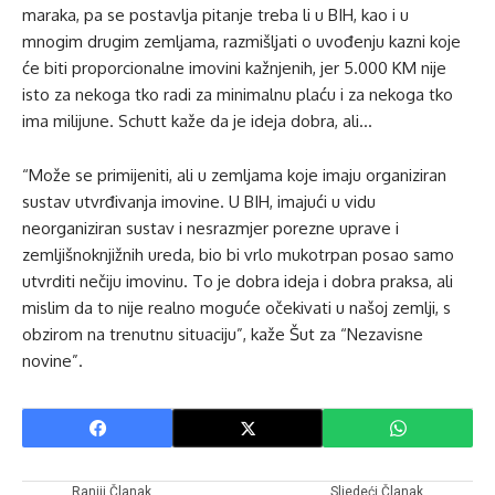
maraka, pa se postavlja pitanje treba li u BIH, kao i u
mnogim drugim zemljama, razmišljati o uvođenju kazni koje
će biti proporcionalne imovini kažnjenih, jer 5.000 KM nije
isto za nekoga tko radi za minimalnu plaću i za nekoga tko
ima milijune. Schutt kaže da je ideja dobra, ali…
“Može se primijeniti, ali u zemljama koje imaju organiziran
sustav utvrđivanja imovine. U BIH, imajući u vidu
neorganiziran sustav i nesrazmjer porezne uprave i
zemljišnoknjižnih ureda, bio bi vrlo mukotrpan posao samo
utvrditi nečiju imovinu. To je dobra ideja i dobra praksa, ali
mislim da to nije realno moguće očekivati ​​u našoj zemlji, s
obzirom na trenutnu situaciju”, kaže Šut za “Nezavisne
novine”.
Raniji Članak
Sljedeći Članak