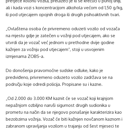
pretječe kolonu vozila, prelazeći je ili se krećući u punoj liniji,
ali i kada vozi s koncentracijom alkohola većom od 1,50 g/kg,
ili pod utjecajem opojnih droga ili drugih psihoaktivnih tvari.
„Ovlaštena osoba će privremeno oduzeti vozilo od vozača
na mjestu gdje je zatečen u vožnji pod utjecajem, ako se
utvrdi da je vozač već jednom u prethodne dvije godine
kažnjen za vožnju pod utjecajem“, stoji u usvojenim
izmjenama ZOBS-a.
Do donošenja pravomoćne sudske odluke, kako je
predviđeno, privremeno oduzeto vozilo zadržava se na
području koje odredi policija. Propisane su i kazne.
„Od 2.000 do 3.000 KM kaznit će se vozač koji krajnjom
nepažnjom ozbiljno naruši sigurnost drugih sudionika u
prometu na način da se njegovo ponašanje karakterizira kao
bezobzirna vožnja. Vozač će biti kažnjen novčanom kaznom i
zabranom upravljanja vozilom u trajanju od šest mjeseci te