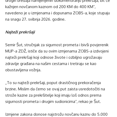
drugih uređaja namijenjenih dokumentiranju prekršaja, bit će
kažnjen novčanom kaznom od 200 KM do 400 KM“,
navedeno je u izmjenama i dopunama ZOBS-a, koje stupaju
na snagu 27. svibnja 2026. godine.
Najteži prekršaji
Semir Šut, stručnjak za sigurnost prometa i bivši povjerenik
MUP-a ZDŽ, ističe da su ovim izmjenama ZOBS-a izdvojeni
najteži prekršaji koji odnose živote i ozbiljno ugrožavaju
zdravlje građana na našim cestama i tretiraju se kao
obustavljena vožnja.
„To su najteži prekršaji, poput drastičnog prekoračenja
brzine. Mislim da ćemo se ovaj put zaista usredotočiti na
strože kazne za prekršitelje koji imaju loš odnos prema
sigurnosti prometa i drugim sudionicima“, rekao je Šut.
Izmjene zakona donose najstrožu novčanu kaznu do 5.000