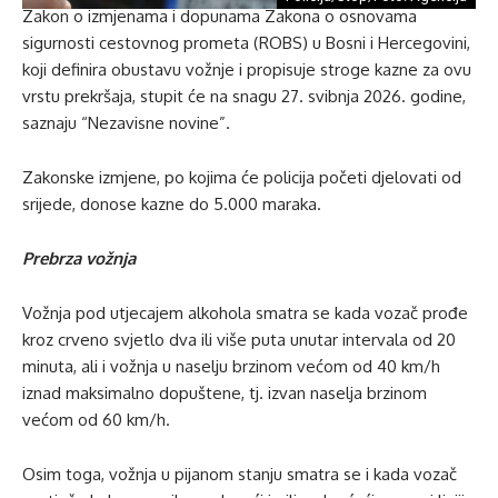
Zakon o izmjenama i dopunama Zakona o osnovama
sigurnosti cestovnog prometa (ROBS) u Bosni i Hercegovini,
koji definira obustavu vožnje i propisuje stroge kazne za ovu
vrstu prekršaja, stupit će na snagu 27. svibnja 2026. godine,
saznaju “Nezavisne novine”.
Zakonske izmjene, po kojima će policija početi djelovati od
srijede, donose kazne do 5.000 maraka.
Prebrza vožnja
Vožnja pod utjecajem alkohola smatra se kada vozač prođe
kroz crveno svjetlo dva ili više puta unutar intervala od 20
minuta, ali i vožnja u naselju brzinom većom od 40 km/h
iznad maksimalno dopuštene, tj. izvan naselja brzinom
većom od 60 km/h.
Osim toga, vožnja u pijanom stanju smatra se i kada vozač