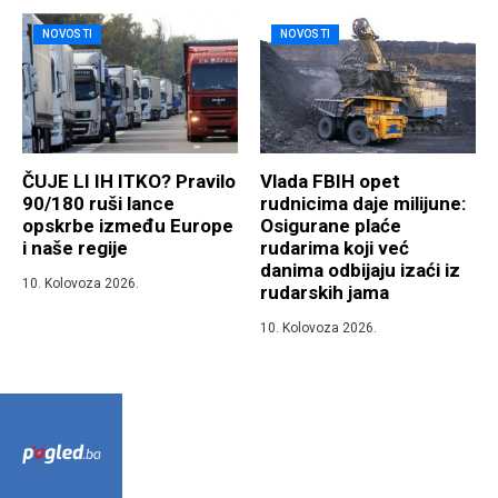
NOVOSTI
NOVOSTI
ČUJE LI IH ITKO? Pravilo
Vlada FBIH opet
90/180 ruši lance
rudnicima daje milijune:
opskrbe između Europe
Osigurane plaće
i naše regije
rudarima koji već
danima odbijaju izaći iz
10. Kolovoza 2026.
rudarskih jama
10. Kolovoza 2026.