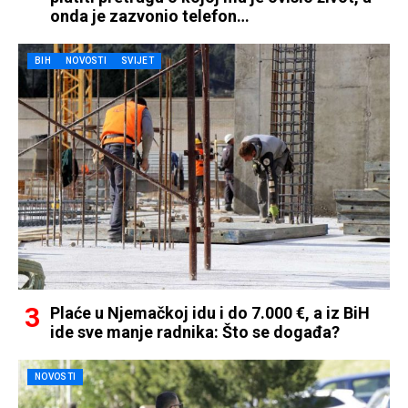
onda je zazvonio telefon…
BIH
NOVOSTI
SVIJET
Plaće u Njemačkoj idu i do 7.000 €, a iz BiH
ide sve manje radnika: Što se događa?
NOVOSTI