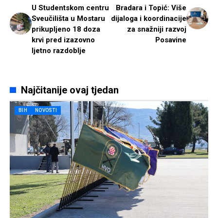
U Studentskom centru
Bradara i Topić: Više
Sveučilišta u Mostaru
dijaloga i koordinacije
prikupljeno 18 doza
za snažniji razvoj
krvi pred izazovno
Posavine
ljetno razdoblje
Najčitanije ovaj tjedan
BIH
NOVOSTI