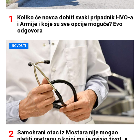
Koliko će novca dobiti svaki pripadnik HVO-a
i Armije i koje su sve opcije moguće? Evo
odgovora
NOVOSTI
Samohrani otac iz Mostara nije mogao
platiti pretragu o kojoj mu je ovisio život, a