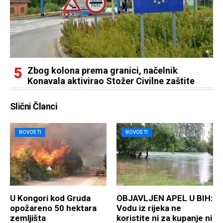
Zbog kolona prema granici, načelnik
Konavala aktivirao Stožer Civilne zaštite
Slični Članci
NOVOSTI
NOVOSTI
U Kongori kod Gruda
OBJAVLJEN APEL U BIH:
opožareno 50 hektara
Vodu iz rijeka ne
zemljišta
koristite ni za kupanje ni