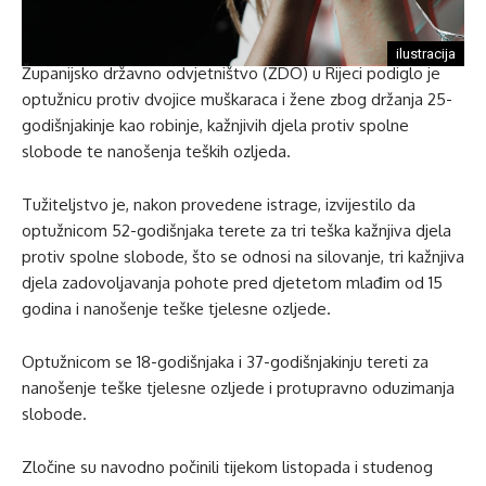
ilustracija
Županijsko državno odvjetništvo (ŽDO) u Rijeci podiglo je
optužnicu protiv dvojice muškaraca i žene zbog držanja 25-
godišnjakinje kao robinje, kažnjivih djela protiv spolne
slobode te nanošenja teških ozljeda.
Tužiteljstvo je, nakon provedene istrage, izvijestilo da
optužnicom 52-godišnjaka terete za tri teška kažnjiva djela
protiv spolne slobode, što se odnosi na silovanje, tri kažnjiva
djela zadovoljavanja pohote pred djetetom mlađim od 15
godina i nanošenje teške tjelesne ozljede.
Optužnicom se 18-godišnjaka i 37-godišnjakinju tereti za
nanošenje teške tjelesne ozljede i protupravno oduzimanja
slobode.
Zločine su navodno počinili tijekom listopada i studenog