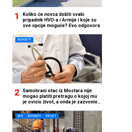
Koliko će novca dobiti svaki
pripadnik HVO-a i Armije i koje su
sve opcije moguće? Evo odgovora
NOVOSTI
Samohrani otac iz Mostara nije
mogao platiti pretragu o kojoj mu
je ovisio život, a onda je zazvonio
telefon…
BIH
NOVOSTI
SVIJET