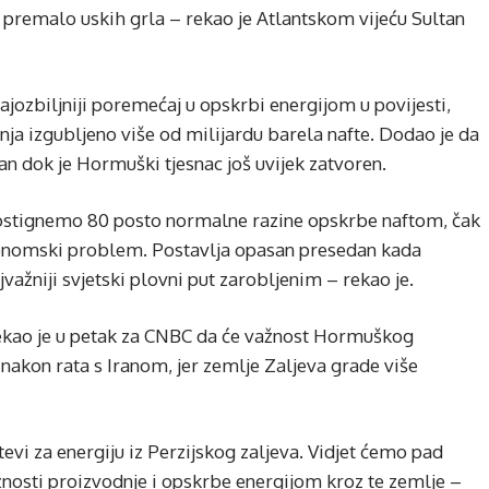
oz premalo uskih grla – rekao je Atlantskom vijeću Sultan
ozbiljniji poremećaj u opskrbi energijom u povijesti,
anja izgubljeno više od milijardu barela nafte. Dodao je da
an dok je Hormuški tjesnac još uvijek zatvoren.
dostignemo 80 posto normalne razine opskrbe naftom, čak
onomski problem. Postavlja opasan presedan kada
ažniji svjetski plovni put zarobljenim – rekao je.
rekao je u petak za CNBC da će važnost Hormuškog
 nakon rata s Iranom, jer zemlje Zaljeva grade više
utevi za energiju iz Perzijskog zaljeva. Vidjet ćemo pad
žnosti proizvodnje i opskrbe energijom kroz te zemlje –