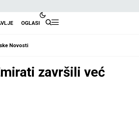
AVLJE
OGLASI
ske Novosti
ti završili već