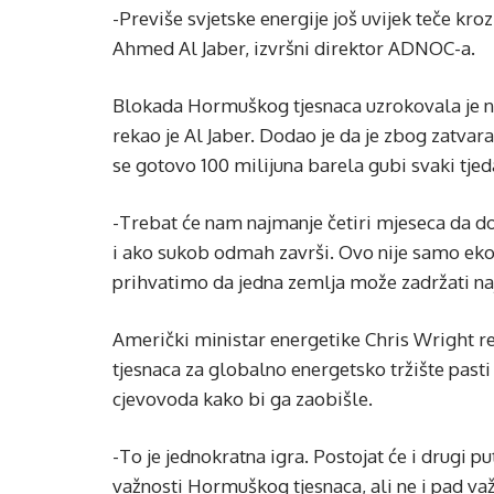
-Previše svjetske energije još uvijek teče kr
Ahmed Al Jaber, izvršni direktor ADNOC-a.
Blokada Hormuškog tjesnaca uzrokovala je naj
rekao je Al Jaber. Dodao je da je zbog zatvar
se gotovo 100 milijuna barela gubi svaki tjed
-Trebat će nam najmanje četiri mjeseca da 
i ako sukob odmah završi. Ovo nije samo ek
prihvatimo da jedna zemlja može zadržati najv
Američki ministar energetike Chris Wright 
tjesnaca za globalno energetsko tržište pasti
cjevovoda kako bi ga zaobišle.
-To je jednokratna igra. Postojat će i drugi p
važnosti Hormuškog tjesnaca, ali ne i pad va