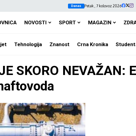
Petak , 7 kolovoz 2026
Danas
OVNICA
NOVOSTI
SPORT
MAGAZIN
ZDR
jet
Tehnologija
Znanost
Crna Kronika
Student
SKORO NEVAŽAN: Emira
naftovoda