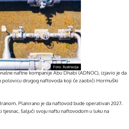
Foto: Ilustracija
onalne naftne kompanije Abu Dhabi (ADNOC), izjavio je da
vo polovicu drugog naftovoda koji će zaobići Hormuški
 Iranom. Planirano je da naftovod bude operativan 2027.
 tjesnac, šaljući svoju naftu naftovodom u luku na