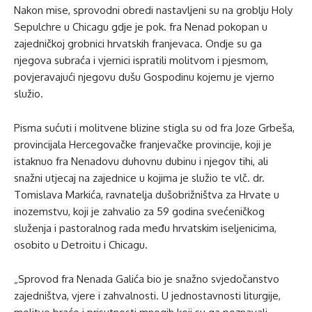
Nakon mise, sprovodni obredi nastavljeni su na groblju Holy
Sepulchre u Chicagu gdje je pok. fra Nenad pokopan u
zajedničkoj grobnici hrvatskih franjevaca. Ondje su ga
njegova subraća i vjernici ispratili molitvom i pjesmom,
povjeravajući njegovu dušu Gospodinu kojemu je vjerno
služio.
Pisma sućuti i molitvene blizine stigla su od fra Joze Grbeša,
provincijala Hercegovačke franjevačke provincije, koji je
istaknuo fra Nenadovu duhovnu dubinu i njegov tihi, ali
snažni utjecaj na zajednice u kojima je služio te vlč. dr.
Tomislava Markića, ravnatelja dušobrižništva za Hrvate u
inozemstvu, koji je zahvalio za 59 godina svećeničkog
služenja i pastoralnog rada među hrvatskim iseljenicima,
osobito u Detroitu i Chicagu.
„Sprovod fra Nenada Galića bio je snažno svjedočanstvo
zajedništva, vjere i zahvalnosti. U jednostavnosti liturgije,