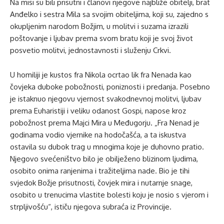
Na misi su bili prisutni i članovi njegove najbliže obitelji, brat
Anđelko i sestra Mila sa svojim obiteljima, koji su, zajedno s
okupljenim narodom Božjim, u molitvi i suzama izrazili
poštovanje i ljubav prema svom bratu koji je svoj život
posvetio molitvi, jednostavnosti i služenju Crkvi.
U homiliji je kustos fra Nikola ocrtao lik fra Nenada kao
čovjeka duboke pobožnosti, poniznosti i predanja. Posebno
je istaknuo njegovu vjernost svakodnevnoj molitvi, ljubav
prema Euharistiji i veliku odanost Gospi, napose kroz
pobožnost prema Majci Mira u Međugorju. „Fra Nenad je
godinama vodio vjernike na hodočašća, a ta iskustva
ostavila su dubok trag u mnogima koje je duhovno pratio.
Njegovo svećeništvo bilo je obilježeno blizinom ljudima,
osobito onima ranjenima i tražiteljima nade. Bio je tihi
svjedok Božje prisutnosti, čovjek mira i nutarnje snage,
osobito u trenucima vlastite bolesti koju je nosio s vjerom i
strpljivošću“, ističu njegova subraća iz Provincije.