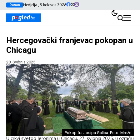
Nedjelja , 9 kolovoz 2026
Danas
Hercegovački franjevac pokopan u
Chicagu
28. Svibnja 2025.
Pokop fra Josipa Galića. Foto: Mreže
U crkvi svetog Jeronima u Chicagu, 27. svibnja 2025, u ozračju