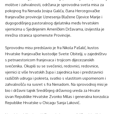
molitve i zahvalnosti, održana je sprovodna sveta misa za
pokojnog fra Nenada Josipa Galića, člana Hercegovačke
franjevačke provincije Uznesenja Blažene Djevice Marije i
dugogodišnjeg pastoralnog djelatnika među hrvatskim
vjernicima u Sjedinjenim Američkim Državama, izvijestila je
mrežna stranica spomenute Provincije.
Sprovodnu misu predslavio je fra Nikola Pašalić, kustos
Hrvatske franjevačke kustodije Svete Obitelji, u zajedništvu
s petnaestoricom franjevaca i trojicom dijecezanskih
svećenika. Okupili su se svećenici, redovnici, redovnice,
vjernici iz više hrvatskih župa i zajednica kao i predstavnici
različitih udruga i pokreta, svatko s vlastitom uspomenom i
zahvalnošću na susret s fra Nenadom. Na sprovodnoj misi je
bio i državni tajnik Središnjeg državnog ureda za Hrvate
izvan Republike Hrvatske Zvonko Milas i generalna konzulica
Republike Hrvatske u Chicagu Sanja Laković.