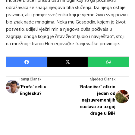
molitve braće i prisutnosti mnogih koji su ga poznavali,
odražavala se snaga njegova tiha služenja. Iza njega ostaje
praznina, ali i primjer svećenika koji je vjerno živio svoj poziv i
bio znak nade mnogima. Neka mu Gospodin, kojem je život
posvetio, udijeli vječni mir, a njegova duša počivala u
zagrljaju onoga kojeg je čitav život ljubio i naviještao“, stoji
na mrežnoj stranici Hercegovačke franjevačke provincije.
Raniji Članak
Sljedeći Članak
'Profa' seli u
"Botaničar" otkrio
Englesku?
jedan od
najsuvremenijih
sustava za uzgoj
droge u BiH