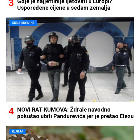
Gdje je najjeftinije ljetovati u Europi?
Uspoređene cijene u sedam zemalja
CRNA KRONIKA
NOVI RAT KUMOVA: Ždrale navodno
pokušao ubiti Pandurevića jer je prešao Elezu
REGIJA