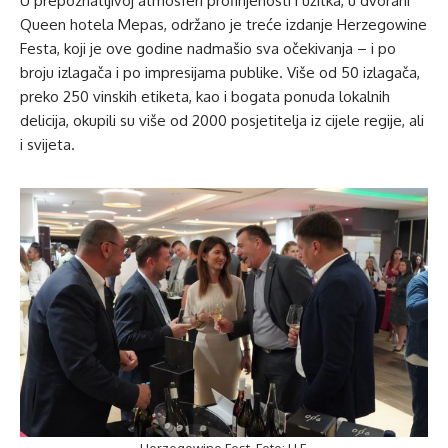
U prepoznatljivoj atmosferi profinjenosti i užitka, u dvorani
Queen hotela Mepas, održano je treće izdanje Herzegowine
Festa, koji je ove godine nadmašio sva očekivanja – i po
broju izlagača i po impresijama publike. Više od 50 izlagača,
preko 250 vinskih etiketa, kao i bogata ponuda lokalnih
delicija, okupili su više od 2000 posjetitelja iz cijele regije, ali
i svijeta.