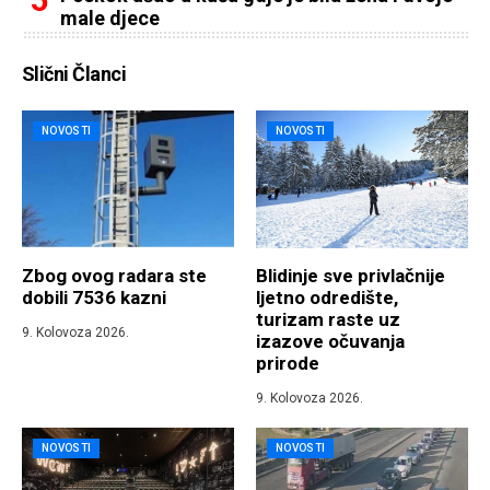
male djece
Slični Članci
NOVOSTI
NOVOSTI
Zbog ovog radara ste
Blidinje sve privlačnije
dobili 7536 kazni
ljetno odredište,
turizam raste uz
9. Kolovoza 2026.
izazove očuvanja
prirode
9. Kolovoza 2026.
NOVOSTI
NOVOSTI