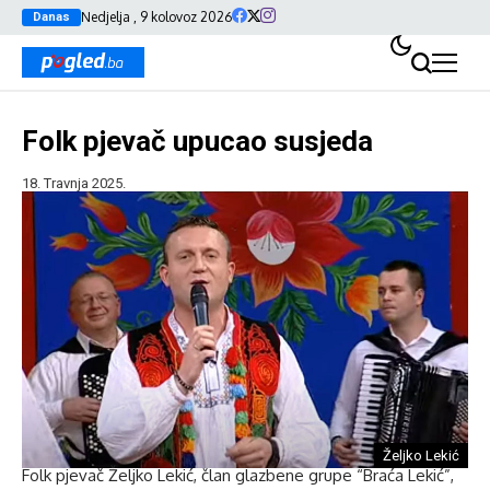
Nedjelja , 9 kolovoz 2026
Danas
Folk pjevač upucao susjeda
18. Travnja 2025.
Željko Lekić
Folk pjevač Željko Lekić, član glazbene grupe “Braća Lekić”,