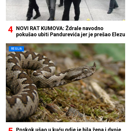
NOVI RAT KUMOVA: Ždrale navodno
pokušao ubiti Pandurevića jer je prešao Elezu
REGIJA
Poskok ušao u kuću gdje je bila žena i dvoje