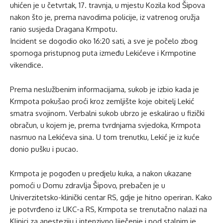
uhićen je u četvrtak, 17. travnja, u mjestu Kozila kod Šipova
nakon što je, prema navodima policije, iz vatrenog oružja
ranio susjeda Dragana Krmpotu.
Incident se dogodio oko 16:20 sati, a sve je počelo zbog
spornoga pristupnog puta između Lekićeve i Krmpotine
vikendice.
Prema neslužbenim informacijama, sukob je izbio kada je
Krmpota pokušao proći kroz zemljište koje obitelj Lekić
smatra svojinom. Verbalni sukob ubrzo je eskalirao u fizički
obračun, u kojem je, prema tvrdnjama svjedoka, Krmpota
nasrnuo na Lekićeva sina. U tom trenutku, Lekić je iz kuće
donio pušku i pucao.
Krmpota je pogođen u predjelu kuka, a nakon ukazane
pomoći u Domu zdravlja Šipovo, prebačen je u
Univerzitetsko-klinički centar RS, gdje je hitno operiran. Kako
je potvrđeno iz UKC-a RS, Krmpota se trenutačno nalazi na
Klinici za anesteziju i intenzivno liječenje i pod stalnim je