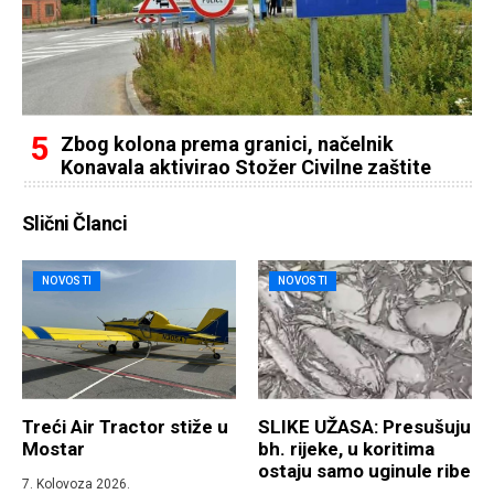
Zbog kolona prema granici, načelnik
Konavala aktivirao Stožer Civilne zaštite
Slični Članci
NOVOSTI
NOVOSTI
Treći Air Tractor stiže u
SLIKE UŽASA: Presušuju
Mostar
bh. rijeke, u koritima
ostaju samo uginule ribe
7. Kolovoza 2026.