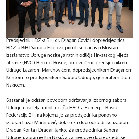
Predsjednik HDZ-a BiH dr. Dragan Čović i dopredsjednica
HDZ-a BiH Darijana Filipović primili su danas u Mostaru
izaslanstvo Udruge nositelja ratnih odličja Hrvatskog vijeća
obrane (HVO) Herceg-Bosne, predvođeno predsjednikom
Udruge Lazarom Martinovićem, dopredsjednikom Draganom
Kontom te predsjednikom Sabora Udruge, generalom Ilijom
Nakićem.
Sastanak je održan povodom održavanja Izbornog sabora
Udruge nositelja ratnih odličja HVO-a Herceg – Bosne
Federacije BiH na kojemu je za predsjednika ponovno
izabran Lazar Martinović, dok su za dopredsjednike izabrani
Dragan Konta i Dragan Janko. Za predsjednika Sabora
Udruge izabran je Ilija Nakić, a za njegove dopredsjednike