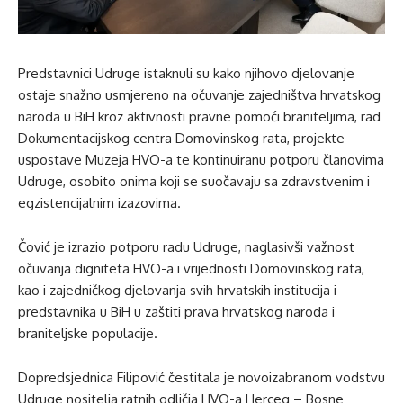
Predstavnici Udruge istaknuli su kako njihovo djelovanje
ostaje snažno usmjereno na očuvanje zajedništva hrvatskog
naroda u BiH kroz aktivnosti pravne pomoći braniteljima, rad
Dokumentacijskog centra Domovinskog rata, projekte
uspostave Muzeja HVO-a te kontinuiranu potporu članovima
Udruge, osobito onima koji se suočavaju sa zdravstvenim i
egzistencijalnim izazovima.
Čović je izrazio potporu radu Udruge, naglasivši važnost
očuvanja digniteta HVO-a i vrijednosti Domovinskog rata,
kao i zajedničkog djelovanja svih hrvatskih institucija i
predstavnika u BiH u zaštiti prava hrvatskog naroda i
braniteljske populacije.
Dopredsjednica Filipović čestitala je novoizabranom vodstvu
Udruge nositelja ratnih odličja HVO-a Herceg – Bosne