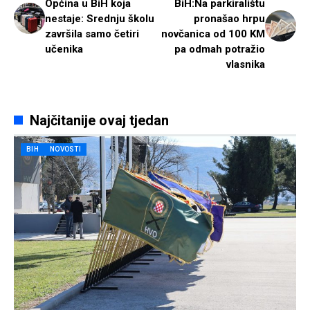
Općina u BiH koja
BiH:Na parkiralištu
nestaje: Srednju školu
pronašao hrpu
završila samo četiri
novčanica od 100 KM
učenika
pa odmah potražio
vlasnika
Najčitanije ovaj tjedan
BIH
NOVOSTI