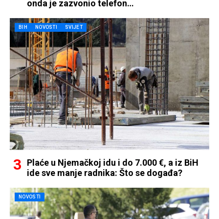
onda je zazvonio telefon…
BIH
NOVOSTI
SVIJET
Plaće u Njemačkoj idu i do 7.000 €, a iz BiH
ide sve manje radnika: Što se događa?
NOVOSTI