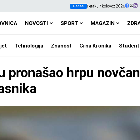
Petak , 7 kolovoz 2026
Danas
OVNICA
NOVOSTI
SPORT
MAGAZIN
ZDR
jet
Tehnologija
Znanost
Crna Kronika
Student
tu pronašao hrpu novča
asnika