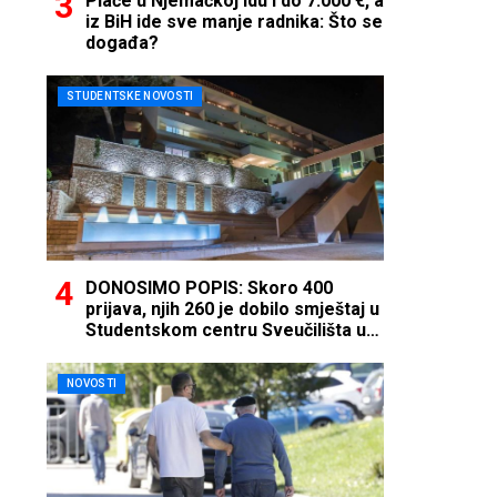
Plaće u Njemačkoj idu i do 7.000 €, a
iz BiH ide sve manje radnika: Što se
događa?
STUDENTSKE NOVOSTI
DONOSIMO POPIS: Skoro 400
prijava, njih 260 je dobilo smještaj u
Studentskom centru Sveučilišta u
Mostaru
NOVOSTI