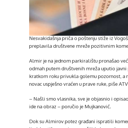
Nesvakidašnja priča o poštenju stiže iz Vogoš
preplavila društvene mreže pozitivnim kom
Almir je na jednom parkiralištu pronašao ve
odmah putem društvenih mreža uputio javni p
kratkom roku privukla golemu pozornost, a n
novac uspješno vraćen u prave ruke, piše ATV
– Našli smo vlasnika, sve je objasnio i opisa
ide na obraz – poručio je Mujkanović.
Dok su Almirov potez građani ispratili kome