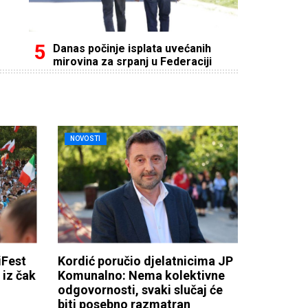
Danas počinje isplata uvećanih
mirovina za srpanj u Federaciji
NOVOSTI
Fest
Kordić poručio djelatnicima JP
iz čak
Komunalno: Nema kolektivne
odgovornosti, svaki slučaj će
biti posebno razmatran