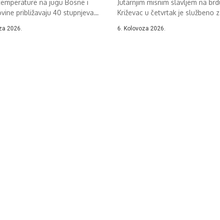
temperature na jugu Bosne i
Jutarnjim misnim slavljem na brd
ine približavaju 40 stupnjeva
Križevac u četvrtak je službeno 
.
37....
za 2026.
6. Kolovoza 2026.