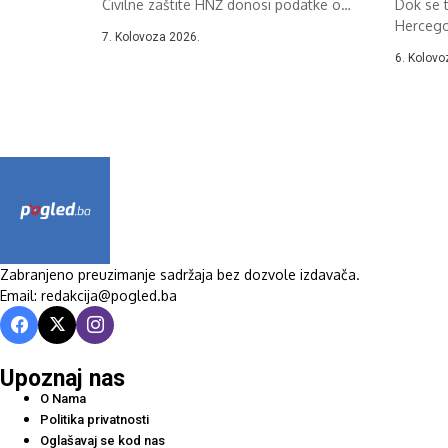
Civilne zaštite HNŽ donosi podatke o
Dok se 
požarima u...
Hercegov
7. Kolovoza 2026.
Celzija,..
6. Kolovo
Zabranjeno preuzimanje sadržaja bez dozvole izdavača.
Email: redakcija@pogled.ba
Upoznaj nas
O Nama
Politika privatnosti
Oglašavaj se kod nas