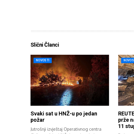
Slični Članci
NOVOSTI
NOVOS
Svaki sat u HNŽ-u po jedan
REUTE
požar
prže n
11 stu
Jutrošnji izvještaj Operativnog centra