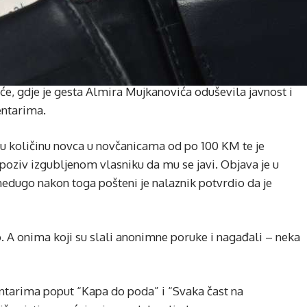
će, gdje je gesta Almira Mujkanovića oduševila javnost i
entarima.
ću količinu novca u novčanicama od po 100 KM te je
oziv izgubljenom vlasniku da mu se javi. Objava je u
edugo nakon toga pošteni je nalaznik potvrdio da je
o. A onima koji su slali anonimne poruke i nagađali – neka
ntarima poput “Kapa do poda” i “Svaka čast na