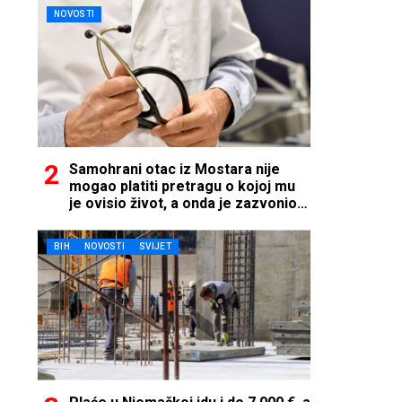
NOVOSTI
Samohrani otac iz Mostara nije
mogao platiti pretragu o kojoj mu
je ovisio život, a onda je zazvonio
telefon…
BIH
NOVOSTI
SVIJET