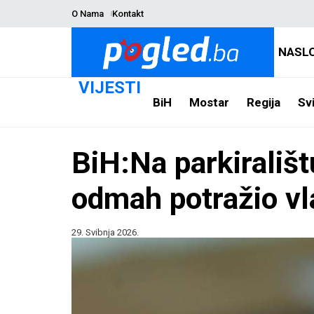
O Nama
Kontakt
NASL
VIJESTI
BiH
Mostar
Regija
Svi
BiH:Na parkirališ
odmah potražio vl
29. Svibnja 2026.