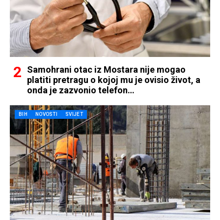
Samohrani otac iz Mostara nije mogao
platiti pretragu o kojoj mu je ovisio život, a
onda je zazvonio telefon…
BIH
NOVOSTI
SVIJET