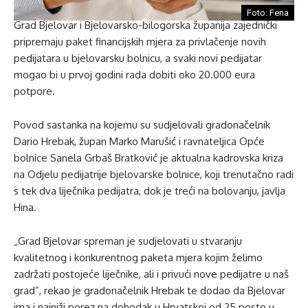
Foto: Fena
Grad Bjelovar i Bjelovarsko-bilogorska županija zajednički
pripremaju paket financijskih mjera za privlačenje novih
pedijatara u bjelovarsku bolnicu, a svaki novi pedijatar
mogao bi u prvoj godini rada dobiti oko 20.000 eura
potpore.
Povod sastanka na kojemu su sudjelovali gradonačelnik
Dario Hrebak, župan Marko Marušić i ravnateljica Opće
bolnice Sanela Grbaš Bratković je aktualna kadrovska kriza
na Odjelu pedijatrije bjelovarske bolnice, koji trenutačno radi
s tek dva liječnika pedijatra, dok je treći na bolovanju, javlja
Hina.
„Grad Bjelovar spreman je sudjelovati u stvaranju
kvalitetnog i konkurentnog paketa mjera kojim želimo
zadržati postojeće liječnike, ali i privući nove pedijatre u naš
grad”, rekao je gradonačelnik Hrebak te dodao da Bjelovar
ima i najniži porez na dohodak u Hrvatskoj od 25 posto u