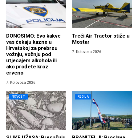
DONOSIMO: Evo kakve
Treći Air Tractor stiže u
vas čekaju kazne u
Mostar
Hrvatskoj za prebrzu
7. Kolovoza 2026.
vožnju, vožnju pod
utjecajem alkohola ili
ako prođete kroz
crveno
7. Kolovoza 2026.
NOVOSTI
REGIJA
SLIKE UŽASA: Presušuju
BRANITELJI: Proslava