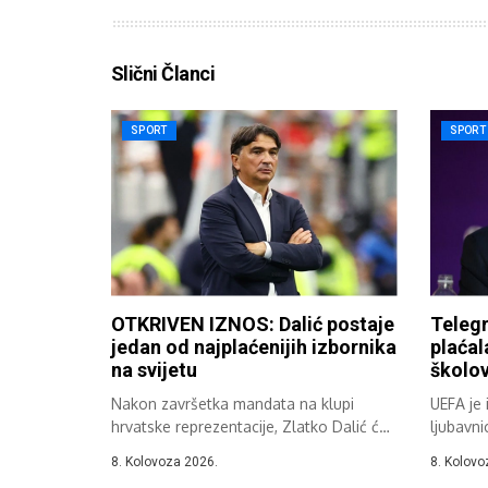
Slični Članci
SPORT
SPORT
OTKRIVEN IZNOS: Dalić postaje
Telegr
jedan od najplaćenijih izbornika
plaćal
na svijetu
školov
Nakon završetka mandata na klupi
UEFA je 
hrvatske reprezentacije, Zlatko Dalić će
ljubavni
karijeru nastaviti...
glavni...
8. Kolovoza 2026.
8. Kolovo