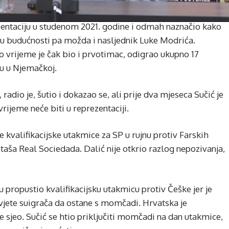
ezentaciju u studenom 2021. godine i odmah naznačio kako
 u budućnosti pa možda i nasljednik Luke Modrića.
no vrijeme je čak bio i prvotimac, odigrao ukupno 17
ru u Njemačkoj.
adio je, šutio i dokazao se, ali prije dva mjeseca Sučić je
ijeme neće biti u reprezentaciji.
e kvalifikacijske utakmice za SP u rujnu protiv Farskih
ša Real Sociedada. Dalić nije otkrio razlog nepozivanja,
u propustio kvalifikacijsku utakmicu protiv Češke jer je
avjete suigrača da ostane s momčadi. Hrvatska je
lje sjeo. Sučić se htio priključiti momčadi na dan utakmice,