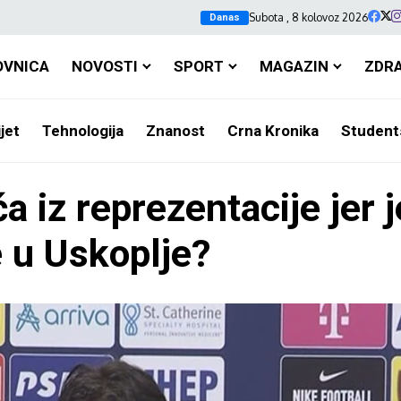
Subota , 8 kolovoz 2026
Danas
OVNICA
NOVOSTI
SPORT
MAGAZIN
ZDR
jet
Tehnologija
Znanost
Crna Kronika
Student
a iz reprezentacije jer 
e u Uskoplje?