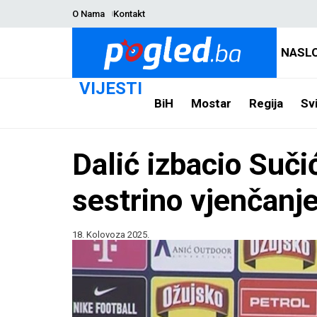
O Nama
Kontakt
NASL
VIJESTI
BiH
Mostar
Regija
Svi
Dalić izbacio Sučić
sestrino vjenčanj
18. Kolovoza 2025.