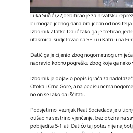
Luka Sučić (22)debitirao je za hrvatsku repr
bi mogao jednog dana biti jedan od nositelja
Izbornik Zlatko Dalić tako ga je tretirao, jed
utakmica, sudjelovao na SP-u u Katru i na Eu
Dalić ga je cijenio zbog nogometnog umijeća, r
napravio kobnu pogrešku zbog koje ga neko vr
Izbornik je objavio popis igrača za nadolazeć
Otoka i Crne Gore, a na popisu nema nogometa
no on se lako da iščitati.
Podsjetimo, veznjak Real Sociedada je u lipnj
otišao na sestrino vjenčanje, bez obzira na s
pobijedila 5-1, ali Daliću taj potez nije najbo