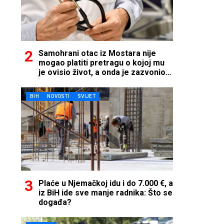
Samohrani otac iz Mostara nije
mogao platiti pretragu o kojoj mu
je ovisio život, a onda je zazvonio
telefon…
BIH
NOVOSTI
SVIJET
Plaće u Njemačkoj idu i do 7.000 €, a
iz BiH ide sve manje radnika: Što se
događa?