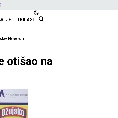
AVLJE
OGLASI
ske Novosti
je otišao na