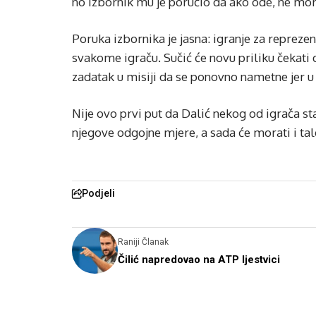
no izbornik mu je poručio da ako ode, ne mora
Poruka izbornika je jasna: igranje za reprezent
svakome igraču. Sučić će novu priliku čekati 
zadatak u misiji da se ponovno nametne jer u
Nije ovo prvi put da Dalić nekog od igrača sta
njegove odgojne mjere, a sada će morati i tal
Podjeli
Raniji Članak
Čilić napredovao na ATP ljestvici