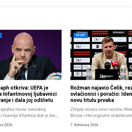
SPORT
aph otkriva: UEFA je
Rožman najavio Čelik, re
a Infantinovoj ljubavnici
svlačionici i poručio: Id
anje i dala joj odštetu
novu titulu prvaka
isplatila novac navodnoj
Zrinjski otvara novu sezonu Wwi
ci Giannija Infantina dok je bio
Bosne i Hercegovine utakmicom 
Čelika,...
za 2026.
7. Kolovoza 2026.