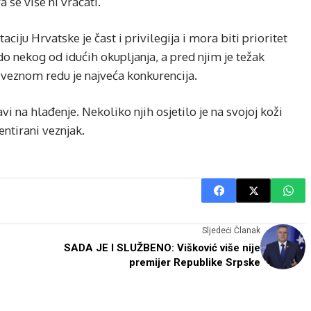
 se više ni vraćati.
aciju Hrvatske je čast i privilegija i mora biti prioritet
do nekog od idućih okupljanja, a pred njim je težak
 veznom redu je najveća konkurencija.
vi na hlađenje. Nekoliko njih osjetilo je na svojoj koži
entirani veznjak.
Sljedeći Članak
SADA JE I SLUŽBENO: Višković više nije
premijer Republike Srpske