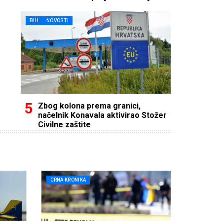
BIH
NOVOSTI
Zbog kolona prema granici,
načelnik Konavala aktivirao Stožer
Civilne zaštite
CRNA KRONIKA