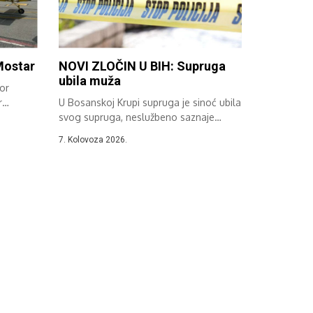
 Mostar
NOVI ZLOČIN U BIH: Supruga
ubila muža
or
r
U Bosanskoj Krupi supruga je sinoć ubila
svog supruga, neslužbeno saznaje
“Avaz”....
7. Kolovoza 2026.