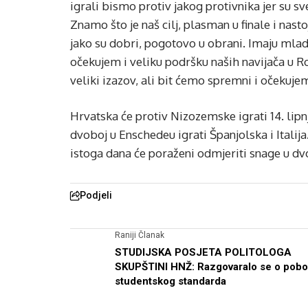
igrali bismo protiv jakog protivnika jer su sv
Znamo što je naš cilj, plasman u finale i nas
jako su dobri, pogotovo u obrani. Imaju mlad
očekujem i veliku podršku naših navijača u Ro
veliki izazov, ali bit ćemo spremni i očekuje
Hrvatska će protiv Nizozemske igrati 14. lipn
dvoboj u Enschedeu igrati Španjolska i Italija.
istoga dana će poraženi odmjeriti snage u dv
Podjeli
Raniji Članak
STUDIJSKA POSJETA POLITOLOGA
SKUPŠTINI HNŽ: Razgovaralo se o pobo
studentskog standarda