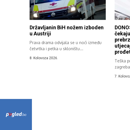
Državljanin BiH nožem izboden
DONOS
u Austriji
čekaju
prebrz
Prava drama odvijala se u noći između
utjeca
četvrtka i petka u skloništu...
prođet
8. Kolovoza 2026.
Teška p
zagreba
poginule
7. Kolovo