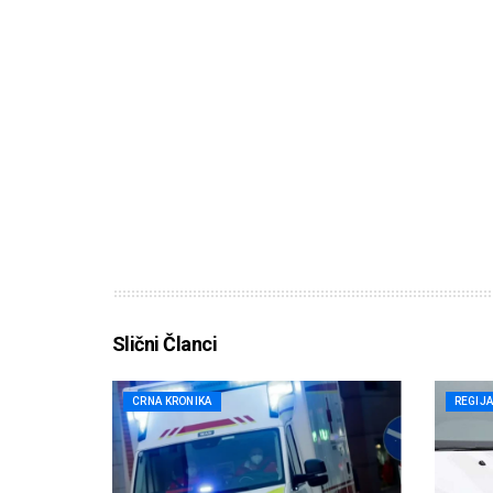
Slični Članci
CRNA KRONIKA
REGIJ