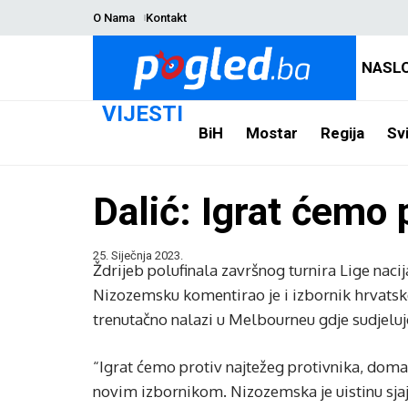
O Nama
Kontakt
NASL
VIJESTI
BiH
Mostar
Regija
Svi
Dalić: Igrat ćemo 
25. Siječnja 2023.
Ždrijeb polufinala završnog turnira Lige naci
Nizozemsku komentirao je i izbornik hrvatsk
trenutačno nalazi u Melbourneu gdje sudjelu
“Igrat ćemo protiv najtežeg protivnika, doma
novim izbornikom. Nizozemska je uistinu sja