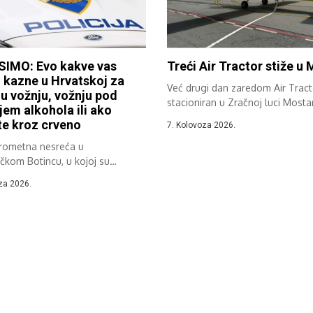
IMO: Evo kakve vas
Treći Air Tractor stiže u
 kazne u Hrvatskoj za
Već drugi dan zaredom Air Tract
u vožnju, vožnju pod
stacioniran u Zračnoj luci Mosta
jem alkohola ili ako
sudjeluje...
e kroz crveno
7. Kolovoza 2026.
rometna nesreća u
čkom Botincu, u kojoj su
 tri osobe,...
za 2026.