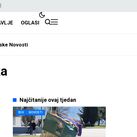
AVLJE
OGLASI
ske Novosti
ka
Najčitanije ovaj tjedan
BIH
NOVOSTI