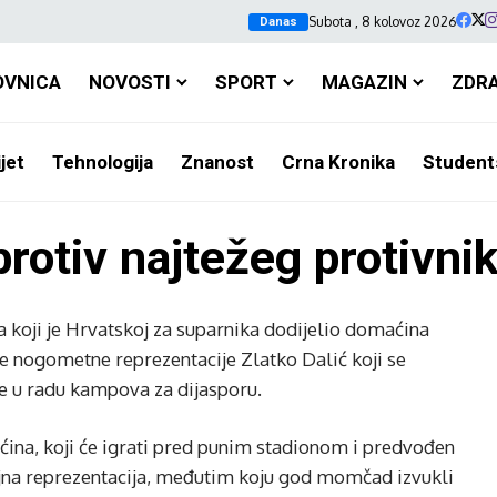
Subota , 8 kolovoz 2026
Danas
OVNICA
NOVOSTI
SPORT
MAGAZIN
ZDR
jet
Tehnologija
Znanost
Crna Kronika
Student
protiv najtežeg protivni
ja koji je Hrvatskoj za suparnika dodijelio domaćina
e nogometne reprezentacije Zlatko Dalić koji se
je u radu kampova za dijasporu.
ćina, koji će igrati pred punim stadionom i predvođen
jna reprezentacija, međutim koju god momčad izvukli