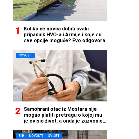
Koliko će novca dobiti svaki
pripadnik HVO-a i Armije i koje su
sve opcije moguće? Evo odgovora
NOVOSTI
Samohrani otac iz Mostara nije
mogao platiti pretragu o kojoj mu
je ovisio život, a onda je zazvonio
telefon…
BIH
NOVOSTI
SVIJET