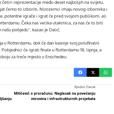
e četiri reprezentacije među deset najboljih na svijetu.
tojat ćemo to izboriti. Nizozemci imaju novog izbornika i
e, potentne igrače i igrat će pred svojom publikom, ali
tterdamu. Čeka nas velika utakmica, za nas će to biti
m našu pobjedu”, kazao je Dalić.
ja u Rotterdamu, dok će dan kasnije svoj polufinalni
 Pobjednici će igrati finale u Rotterdamu 18. lipnja, a
oboju za treće mjesto u Enschedeu.
Sljedeći Članak
Miličević o proračunu: Naglasak na povećanju
ljšanju
mirovina i infrastrukturnih projekata