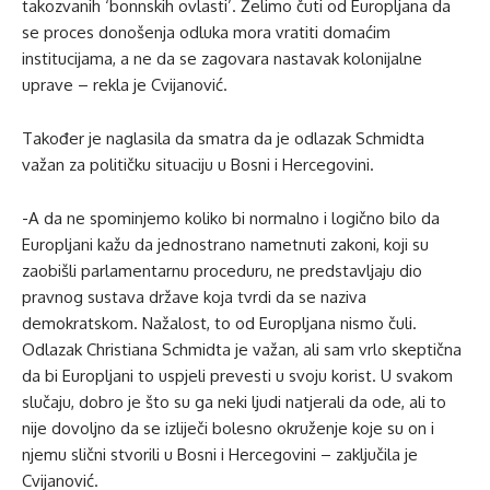
takozvanih ‘bonnskih ovlasti’. Želimo čuti od Europljana da
se proces donošenja odluka mora vratiti domaćim
institucijama, a ne da se zagovara nastavak kolonijalne
uprave – rekla je Cvijanović.
Također je naglasila da smatra da je odlazak Schmidta
važan za političku situaciju u Bosni i Hercegovini.
-A da ne spominjemo koliko bi normalno i logično bilo da
Europljani kažu da jednostrano nametnuti zakoni, koji su
zaobišli parlamentarnu proceduru, ne predstavljaju dio
pravnog sustava države koja tvrdi da se naziva
demokratskom. Nažalost, to od Europljana nismo čuli.
Odlazak Christiana Schmidta je važan, ali sam vrlo skeptična
da bi Europljani to uspjeli prevesti u svoju korist. U svakom
slučaju, dobro je što su ga neki ljudi natjerali da ode, ali to
nije dovoljno da se izliječi bolesno okruženje koje su on i
njemu slični stvorili u Bosni i Hercegovini – zaključila je
Cvijanović.