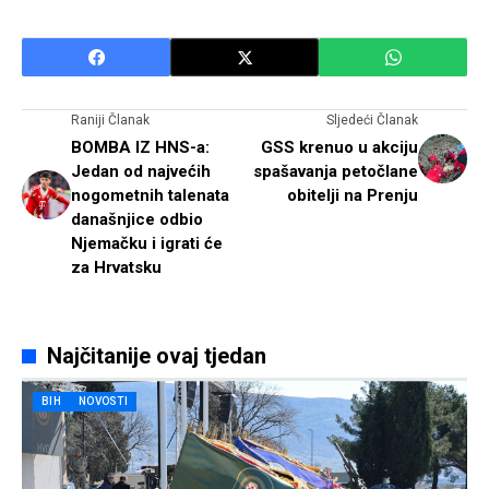
Raniji Članak
Sljedeći Članak
BOMBA IZ HNS-a:
GSS krenuo u akciju
Jedan od najvećih
spašavanja petočlane
nogometnih talenata
obitelji na Prenju
današnjice odbio
Njemačku i igrati će
za Hrvatsku
Najčitanije ovaj tjedan
BIH
NOVOSTI