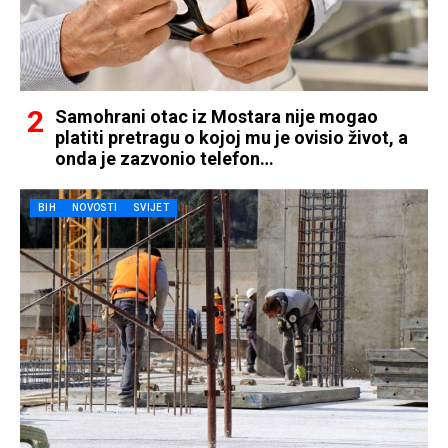
Samohrani otac iz Mostara nije mogao
platiti pretragu o kojoj mu je ovisio život, a
onda je zazvonio telefon…
BIH
NOVOSTI
SVIJET