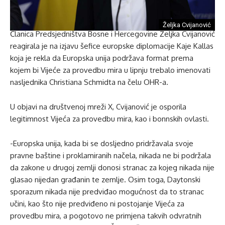
Željka Cvijanović
Članica Predsjedništva Bosne i Hercegovine Željka Cvijanović
reagirala je na izjavu šefice europske diplomacije Kaje Kallas
koja je rekla da Europska unija podržava format prema
kojem bi Vijeće za provedbu mira u lipnju trebalo imenovati
nasljednika Christiana Schmidta na čelu OHR-a.
U objavi na društvenoj mreži X, Cvijanović je osporila
legitimnost Vijeća za provedbu mira, kao i bonnskih ovlasti.
-Europska unija, kada bi se dosljedno pridržavala svoje
pravne baštine i proklamiranih načela, nikada ne bi podržala
da zakone u drugoj zemlji donosi stranac za kojeg nikada nije
glasao nijedan građanin te zemlje. Osim toga, Daytonski
sporazum nikada nije predviđao mogućnost da to stranac
učini, kao što nije predviđeno ni postojanje Vijeća za
provedbu mira, a pogotovo ne primjena takvih odvratnih