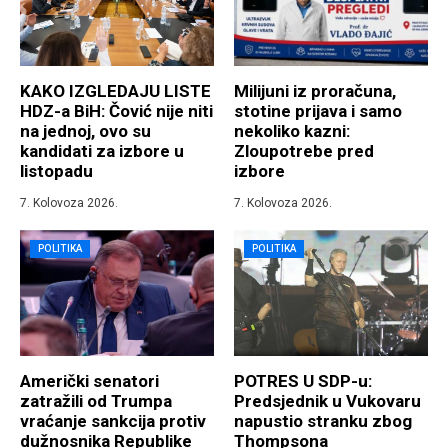
KAKO IZGLEDAJU LISTE
Milijuni iz proračuna,
HDZ-a BiH: Čović nije niti
stotine prijava i samo
na jednoj, ovo su
nekoliko kazni:
kandidati za izbore u
Zloupotrebe pred
listopadu
izbore
7. Kolovoza 2026.
7. Kolovoza 2026.
POLITIKA
POLITIKA
Američki senatori
POTRES U SDP-u:
zatražili od Trumpa
Predsjednik u Vukovaru
vraćanje sankcija protiv
napustio stranku zbog
dužnosnika Republike
Thompsona