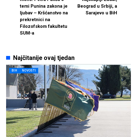
temi Punina zakona je
Beograd u Srbiji, a
ljubav – Kršćanstvo na
Sarajevo u BiH
prekretnici na
Filozofskom fakultetu
SUM-a
Najčitanije ovaj tjedan
BIH
NOVOSTI