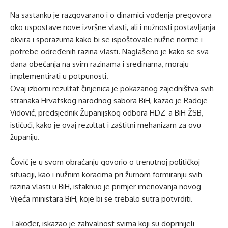
Na sastanku je razgovarano i o dinamici vođenja pregovora
oko uspostave nove izvršne vlasti, ali i nužnosti postavljanja
okvira i sporazuma kako bi se ispoštovale nužne norme i
potrebe određenih razina vlasti. Naglašeno je kako se sva
dana obećanja na svim razinama i sredinama, moraju
implementirati u potpunosti.
Ovaj izborni rezultat činjenica je pokazanog zajedništva svih
stranaka Hrvatskog narodnog sabora BiH, kazao je Radoje
Vidović, predsjednik Županijskog odbora HDZ-a BiH ŽSB,
ističući, kako je ovaj rezultat i zaštitni mehanizam za ovu
županiju.
Čović je u svom obraćanju govorio o trenutnoj političkoj
situaciji, kao i nužnim koracima pri žurnom formiranju svih
razina vlasti u BiH, istaknuo je primjer imenovanja novog
Vijeća ministara BiH, koje bi se trebalo sutra potvrditi.
Također, iskazao je zahvalnost svima koji su doprinijeli