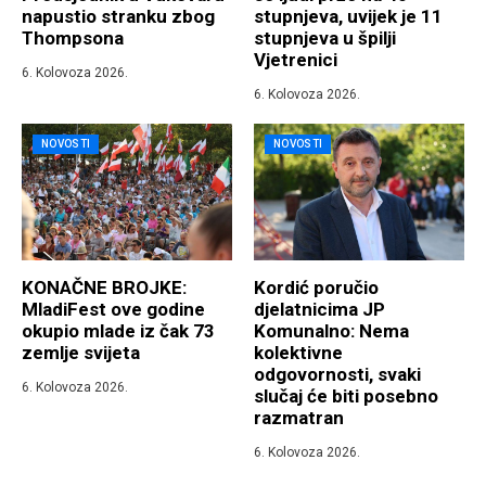
napustio stranku zbog
stupnjeva, uvijek je 11
Thompsona
stupnjeva u špilji
Vjetrenici
6. Kolovoza 2026.
6. Kolovoza 2026.
NOVOSTI
NOVOSTI
KONAČNE BROJKE:
Kordić poručio
MladiFest ove godine
djelatnicima JP
okupio mlade iz čak 73
Komunalno: Nema
zemlje svijeta
kolektivne
odgovornosti, svaki
6. Kolovoza 2026.
slučaj će biti posebno
razmatran
6. Kolovoza 2026.