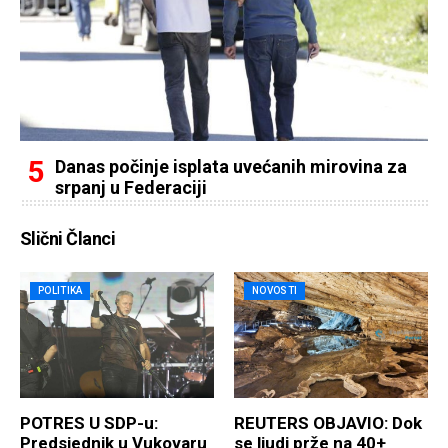
Danas počinje isplata uvećanih mirovina za
srpanj u Federaciji
Slični Članci
POLITIKA
NOVOSTI
POTRES U SDP-u:
REUTERS OBJAVIO: Dok
Predsjednik u Vukovaru
se ljudi prže na 40+