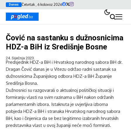
Četvrtak , 6 kolovoz 2026
Danas
Čović na sastanku s dužnosnicima
HDZ-a BiH iz Središnje Bosne
24. Siječnja 2023.
Predsjednik HDZ-a BiH i Hrvatskog narodnog sabora BiH dr.
Dragan Čović danas je u Vitezu održao radni sastanak sa
dužnosnicima Županijskog odbora HDZ-a BiH Županije
Središnja Bosna.
Dužnosnici su razgovarali o aktualnoj političkoj situaciji i
formiranju vlasti na svim razinama u BiH nakon održanih
parlamentarnih izbora. Istaknuta je uvjerljiva izborna
pobjeda HDZ-a BiH i stranaka Hrvatskog narodnog sabora
BiH, kao i činjenica da se bez legitimno izabranih hrvatskih
predstavnika vlast u ovoj županiji neće moći formirati.