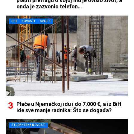
platiti pretragu o kojoj mu je ovisio život, a
onda je zazvonio telefon…
BIH
NOVOSTI
SVIJET
Plaće u Njemačkoj idu i do 7.000 €, a iz BiH
ide sve manje radnika: Što se događa?
STUDENTSKE NOVOSTI