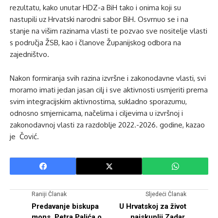
rezultatu, kako unutar HDZ-a BiH tako i onima koji su
nastupili uz Hrvatski narodni sabor BiH. Osvrnuo se i na
stanje na višim razinama vlasti te pozvao sve nositelje vlasti
s područja ŽSB, kao i članove Županijskog odbora na
zajedništvo.
Nakon formiranja svih razina izvršne i zakonodavne vlasti, svi
moramo imati jedan jasan cilj i sve aktivnosti usmjeriti prema
svim integracijskim aktivnostima, sukladno sporazumu,
odnosno smjernicama, načelima i ciljevima u izvršnoj i
zakonodavnoj vlasti za razdoblje 2022.-2026. godine, kazao
je Čović.
Raniji Članak
Sljedeći Članak
Predavanje biskupa
U Hrvatskoj za život
mons. Petra Palića o
najskuplji Zadar,