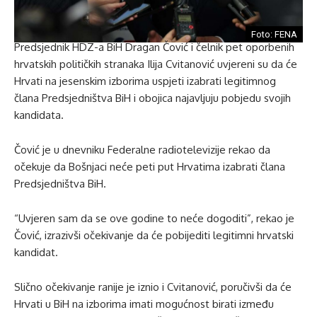
Foto: FENA
Predsjednik HDZ-a BiH Dragan Čović i čelnik pet oporbenih
hrvatskih političkih stranaka Ilija Cvitanović uvjereni su da će
Hrvati na jesenskim izborima uspjeti izabrati legitimnog
člana Predsjedništva BiH i obojica najavljuju pobjedu svojih
kandidata.
Čović je u dnevniku Federalne radiotelevizije rekao da
očekuje da Bošnjaci neće peti put Hrvatima izabrati člana
Predsjedništva BiH.
“Uvjeren sam da se ove godine to neće dogoditi”, rekao je
Čović, izrazivši očekivanje da će pobijediti legitimni hrvatski
kandidat.
Slično očekivanje ranije je iznio i Cvitanović, poručivši da će
Hrvati u BiH na izborima imati mogućnost birati između