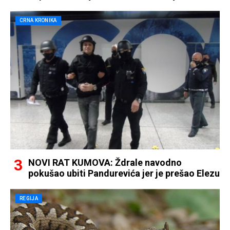
CRNA KRONIKA
NOVI RAT KUMOVA: Ždrale navodno
pokušao ubiti Pandurevića jer je prešao Elezu
REGIJA