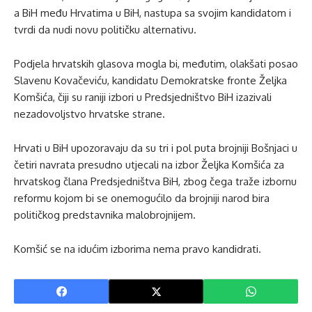
a BiH među Hrvatima u BiH, nastupa sa svojim kandidatom i
tvrdi da nudi novu političku alternativu.
Podjela hrvatskih glasova mogla bi, međutim, olakšati posao
Slavenu Kovačeviću, kandidatu Demokratske fronte Željka
Komšića, čiji su raniji izbori u Predsjedništvo BiH izazivali
nezadovoljstvo hrvatske strane.
Hrvati u BiH upozoravaju da su tri i pol puta brojniji Bošnjaci u
četiri navrata presudno utjecali na izbor Željka Komšića za
hrvatskog člana Predsjedništva BiH, zbog čega traže izbornu
reformu kojom bi se onemogućilo da brojniji narod bira
političkog predstavnika malobrojnijem.
Komšić se na idućim izborima nema pravo kandidrati.