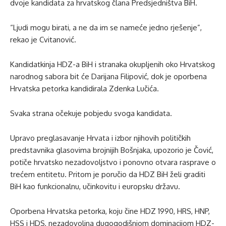
dvoje kandidata za hrvatskog člana Predsjedništva BiH.
“Ljudi mogu birati, a ne da im se nameće jedno rješenje”,
rekao je Cvitanović.
Kandidatkinja HDZ-a BiH i stranaka okupljenih oko Hrvatskog
narodnog sabora bit će Darijana Filipović, dok je oporbena
Hrvatska petorka kandidirala Zdenka Lučića.
Svaka strana očekuje pobjedu svoga kandidata.
Upravo preglasavanje Hrvata i izbor njihovih političkih
predstavnika glasovima brojnijih Bošnjaka, upozorio je Čović,
potiče hrvatsko nezadovoljstvo i ponovno otvara rasprave o
trećem entitetu. Pritom je poručio da HDZ BiH želi graditi
BiH kao funkcionalnu, učinkovitu i europsku državu.
Oporbena Hrvatska petorka, koju čine HDZ 1990, HRS, HNP,
HSS i HDS, nezadovoljna dugogodišnjom dominacijom HDZ-