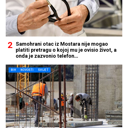
Samohrani otac iz Mostara nije mogao
platiti pretragu o kojoj mu je ovisio život, a
onda je zazvonio telefon…
BIH
NOVOSTI
SVIJET