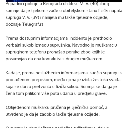
Pripadnici policije u Beogradu uhitili su M. V. (40) zbog
sumnje da je tijekom svađe u obiteljskom stanu fizički napala
supruga V. V. (39) i nanijela mu lakše tjelesne ozljede,
doznaje Telegraf.rs.
Prema dostupnim informacijama, incidentu je prethodio
verbalni sukob između supružnika. Navodno je muškarac u
supruginom telefonu pronašao poruke zbog kojih je
posumnjao da ona kontaktira s drugim muškarcem.
Kada je, prema neslužbenim informacijama, suočio suprugu s
pronađenom prepiskom, među njima je izbila žestoka svađa
koja se ubrzo pretvorila u fizički sukob. Sumnja se da ga je
žena tom prilikom više puta udarila u predjelu glave.
Ozlijeđenom muškarcu pružena je liječnička pomoć, a
utvrđeno je da je zadobio lakše tjelesne ozljede.