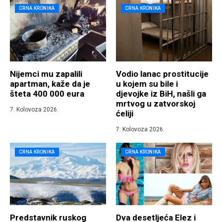
CRNA KRONIKA
CRNA KRONIKA
Nijemci mu zapalili
Vodio lanac prostitucije
apartman, kaže da je
u kojem su bile i
šteta 400 000 eura
djevojke iz BiH, našli ga
mrtvog u zatvorskoj
7. Kolovoza 2026.
ćeliji
7. Kolovoza 2026.
CRNA KRONIKA
CRNA KRONIKA
Predstavnik ruskog
Dva desetljeća Elez i