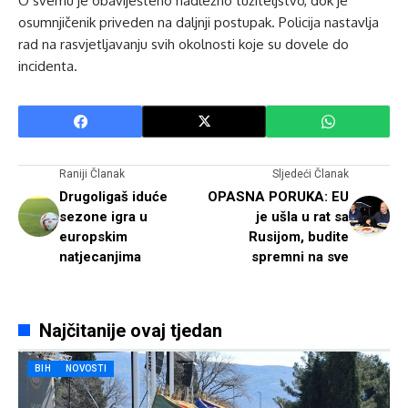
O svemu je obaviješteno nadležno tužiteljstvo, dok je
osumnjičenik priveden na daljnji postupak. Policija nastavlja
rad na rasvjetljavanju svih okolnosti koje su dovele do
incidenta.
Raniji Članak
Sljedeći Članak
Drugoligaš iduće
OPASNA PORUKA: EU
sezone igra u
je ušla u rat sa
europskim
Rusijom, budite
natjecanjima
spremni na sve
Najčitanije ovaj tjedan
BIH
NOVOSTI