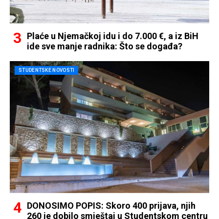
Plaće u Njemačkoj idu i do 7.000 €, a iz BiH
ide sve manje radnika: Što se događa?
STUDENTSKE NOVOSTI
DONOSIMO POPIS: Skoro 400 prijava, njih
260 je dobilo smještaj u Studentskom centru