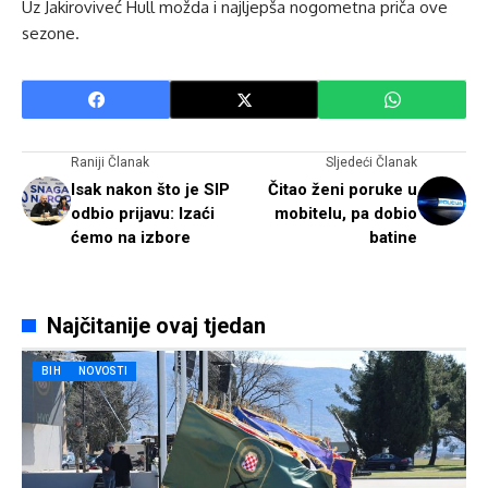
Uz Jakiroviveć Hull možda i najljepša nogometna priča ove
sezone.
Raniji Članak
Sljedeći Članak
Isak nakon što je SIP
Čitao ženi poruke u
odbio prijavu: Izaći
mobitelu, pa dobio
ćemo na izbore
batine
Najčitanije ovaj tjedan
BIH
NOVOSTI