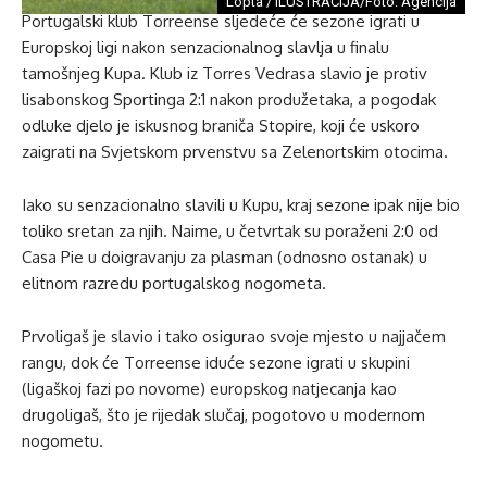
Lopta / ILUSTRACIJA/Foto: Agencija
Portugalski klub Torreense sljedeće će sezone igrati u
Europskoj ligi nakon senzacionalnog slavlja u finalu
tamošnjeg Kupa. Klub iz Torres Vedrasa slavio je protiv
lisabonskog Sportinga 2:1 nakon produžetaka, a pogodak
odluke djelo je iskusnog braniča Stopire, koji će uskoro
zaigrati na Svjetskom prvenstvu sa Zelenortskim otocima.
Iako su senzacionalno slavili u Kupu, kraj sezone ipak nije bio
toliko sretan za njih. Naime, u četvrtak su poraženi 2:0 od
Casa Pie u doigravanju za plasman (odnosno ostanak) u
elitnom razredu portugalskog nogometa.
Prvoligaš je slavio i tako osigurao svoje mjesto u najjačem
rangu, dok će Torreense iduće sezone igrati u skupini
(ligaškoj fazi po novome) europskog natjecanja kao
drugoligaš, što je rijedak slučaj, pogotovo u modernom
nogometu.