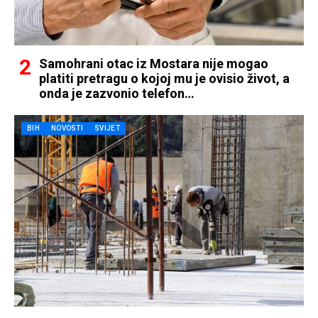
Samohrani otac iz Mostara nije mogao
platiti pretragu o kojoj mu je ovisio život, a
onda je zazvonio telefon…
BIH
NOVOSTI
SVIJET