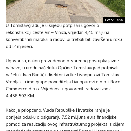
Foto: Fena
U Tomislavgradu je u srijedu potpisan ugovor o
rekonstrukciji ceste Vir – Vinica, vrijedan 4,45 milijuna
konvertibilnih maraka, a radovi bi trebali biti završeni u roku
od 12 mjeseci.
Ugovor su, nakon provedenog otvorenog postupka javne
nabave, u uredu načelnika Općine Tomislavgrad potpisali
načelnik Ivan Buntić i direktor tvrtke Livnoputovi Tomislav
Vrdoljak, u ime grupe ponuditelja Livnoputovi d.o.o. i Roco
Commerce d.o.o. Vrijednost ugovorenih radova iznosi
4.458.502 KM.
Kako je priopćeno, Vlada Republike Hrvatske ranije je
donijela odluku o osiguranju 7,52 milijuna eura financijske
pomoći za realizaciju ovog infrastrukturnog projekta, s ciljem