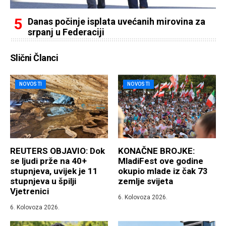
Danas počinje isplata uvećanih mirovina za
srpanj u Federaciji
Slični Članci
NOVOSTI
NOVOSTI
REUTERS OBJAVIO: Dok
KONAČNE BROJKE:
se ljudi prže na 40+
MladiFest ove godine
stupnjeva, uvijek je 11
okupio mlade iz čak 73
stupnjeva u špilji
zemlje svijeta
Vjetrenici
6. Kolovoza 2026.
6. Kolovoza 2026.