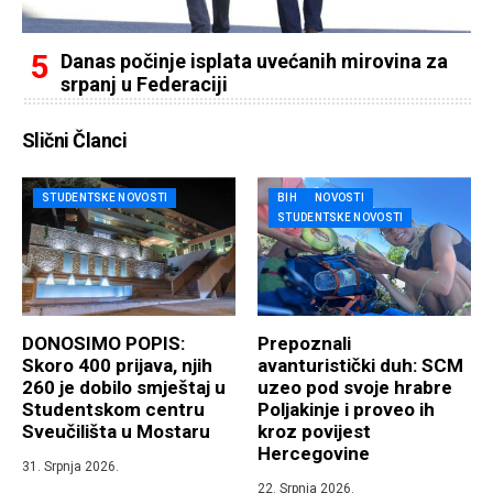
Danas počinje isplata uvećanih mirovina za
srpanj u Federaciji
Slični Članci
STUDENTSKE NOVOSTI
BIH
NOVOSTI
STUDENTSKE NOVOSTI
DONOSIMO POPIS:
Prepoznali
Skoro 400 prijava, njih
avanturistički duh: SCM
260 je dobilo smještaj u
uzeo pod svoje hrabre
Studentskom centru
Poljakinje i proveo ih
Sveučilišta u Mostaru
kroz povijest
Hercegovine
31. Srpnja 2026.
22. Srpnja 2026.