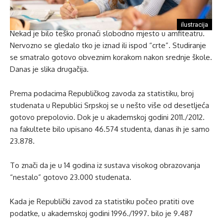
ilustracija
Nekad je bilo teško pronaći slobodno mjesto u amfiteatru.
Nervozno se gledalo tko je iznad ili ispod “crte”. Studiranje
se smatralo gotovo obveznim korakom nakon srednje škole.
Danas je slika drugačija.
Prema podacima Republičkog zavoda za statistiku, broj
studenata u Republici Srpskoj se u nešto više od desetljeća
gotovo prepolovio. Dok je u akademskoj godini 2011./2012.
na fakultete bilo upisano 46.574 studenta, danas ih je samo
23.878.
To znači da je u 14 godina iz sustava visokog obrazovanja
“nestalo” gotovo 23.000 studenata.
Kada je Republički zavod za statistiku počeo pratiti ove
podatke, u akademskoj godini 1996./1997. bilo je 9.487