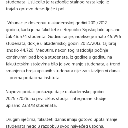
studenata. Uslijedilo je razdoblje stalnog rasta koje je
trajalo gotovo desetljeće i pol.
-Vrhunac je dosegnut u akademskoj godini 2011./2012.
godinu, kada je na fakultete u Republici Srpskoj bilo upisano
čak 46.574 studenta. Godinu ranije, indekse je imalo 45.996
studenata, dok je u akademskoj godini 2012./2013. taj broj
iznosio 44.720. Međutim, nakon tog razdoblja počinje
kontinuirani pad broja studenata. Iz godine u godinu, na
fakultetskim stolovima bilo je sve manje studenata, a trend
smanjenja broja upisanih studenata nije zaustavljen ni danas
– prema podacima Instituta.
Najnoviji podaci pokazuju da je u akademskoj godini
2025./2026. na prvi ciklus studija i integrirane studije
upisano 23.878 studenata.
Drugim riječima, fakulteti danas imaju gotovo upola manje
studenata nego u razdoblju svog najvećeg uspona.