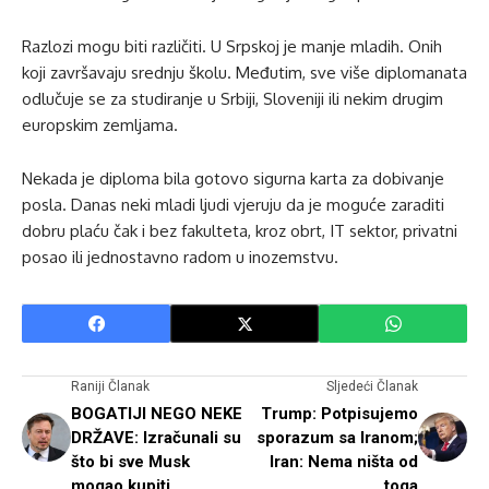
Razlozi mogu biti različiti. U Srpskoj je manje mladih. Onih
koji završavaju srednju školu. Međutim, sve više diplomanata
odlučuje se za studiranje u Srbiji, Sloveniji ili nekim drugim
europskim zemljama.
Nekada je diploma bila gotovo sigurna karta za dobivanje
posla. Danas neki mladi ljudi vjeruju da je moguće zaraditi
dobru plaću čak i bez fakulteta, kroz obrt, IT sektor, privatni
posao ili jednostavno radom u inozemstvu.
Raniji Članak
Sljedeći Članak
BOGATIJI NEGO NEKE
Trump: Potpisujemo
DRŽAVE: Izračunali su
sporazum sa Iranom;
što bi sve Musk
Iran: Nema ništa od
mogao kupiti
toga