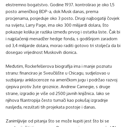
ekstremno bogatstvo. Godine 1937. kontrolirao je oko 1,5
posto američkog BDP-a, dok Musk danas, prema
procjenama, posjeduje oko 3 posto. Drugi najbogatiji čovjek
na svijetu, Larry Page, ima oko 300 milijardi dolara, što
pokazuje kolika je razlika između prvog i ostatka liste. Čak bi
i najplaćeniji menadžer hedge fonda, s godišnjom zaradom
od 3,4 milijarde dolara, morao raditi gotovo tri stoljeća da bi
dosegao vrijednost Muskovih dionica.
Međutim, Rockefellerova biografija ima i manje poznatu
stranu: financirao je Sveučilište u Chicagu, sudjelovao u
suzbijanju ankiloceroze na američkom jugu i podržao razvoj
cjepiva protiv žute groznice. Andrew Carnegie, s druge
strane, izgradio je više od 2500 javnih knjižnica. Iako se
njihova filantropija često tumači kao pokušaj izgradnje
nasljeđa, rezultati tih projekata postoje i danas.
Zanimljivije od pitanja što se može kupiti jest što bi se