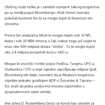
Običnoj osobi teško je i zamisliti razmjere takvog bogatstva,
pa su mediji poput Bloomberga i Wall Street Journala
pokušali ilustrirati što bi se moglo kupiti ili financirati tim
iznosima.
Prema tim analizama, Musk bi mogao kupiti svih 32 NFL
kluba i svih 30 NBA timova, a čak i nakon toga, još uvijek bi
imao oko 500 milijardi dolara “sitniša”. To bi moglo kupiti
oko 2,4 milijuna prosječnih kuća u SAD-u.
Mogao bi unovčiti i tvrtke poput FedExa, Targeta, UPS-a,
Starbucksa i CVS-a, koje zajedno zapošljavaju milijune ljudi.
Bloomberg ide dalje, navodeći da je Muskovo bogatstvo
otprilike jednako godišnjem BDP-u Švicarske ili Tajvana –
što znači da jedna osoba ima imovinu usporedivu s
gospodarstvom cijele zemlje.
Ime Johna D. Rockefellera često se koristi kao sinonim za