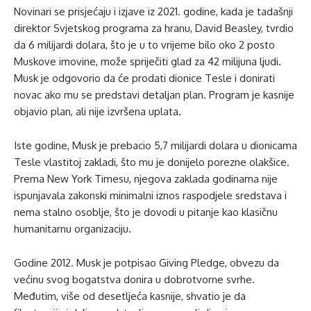
Novinari se prisjećaju i izjave iz 2021. godine, kada je tadašnji
direktor Svjetskog programa za hranu, David Beasley, tvrdio
da 6 milijardi dolara, što je u to vrijeme bilo oko 2 posto
Muskove imovine, može spriječiti glad za 42 milijuna ljudi.
Musk je odgovorio da će prodati dionice Tesle i donirati
novac ako mu se predstavi detaljan plan. Program je kasnije
objavio plan, ali nije izvršena uplata.
Iste godine, Musk je prebacio 5,7 milijardi dolara u dionicama
Tesle vlastitoj zakladi, što mu je donijelo porezne olakšice.
Prema New York Timesu, njegova zaklada godinama nije
ispunjavala zakonski minimalni iznos raspodjele sredstava i
nema stalno osoblje, što je dovodi u pitanje kao klasičnu
humanitarnu organizaciju.
Godine 2012. Musk je potpisao Giving Pledge, obvezu da
većinu svog bogatstva donira u dobrotvorne svrhe.
Međutim, više od desetljeća kasnije, shvatio je da