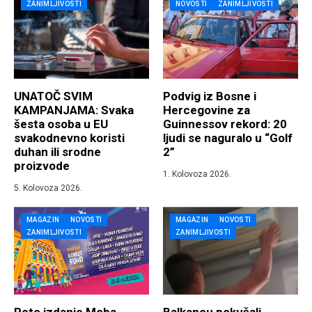
ZANIMLJIVOSTI
NOVOSTI
ZANIMLJIVOSTI
UNATOČ SVIM
Podvig iz Bosne i
KAMPANJAMA: Svaka
Hercegovine za
šesta osoba u EU
Guinnessov rekord: 20
svakodnevno koristi
ljudi se naguralo u “Golf
duhan ili srodne
2”
proizvode
1. Kolovoza 2026.
5. Kolovoza 2026.
MAGAZIN
NOVOSTI
MAGAZIN
NOVOSTI
ZANIMLJIVOSTI
ZANIMLJIVOSTI