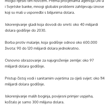
moglo riješiti tim novcem. Prema procjenama agencija UN-a
i Svjetske banke, mnogi globalni problemi zahtijevaju iznose
koji su mali u usporedbi s bilijunima dolara.
Iskorenjivanje gladi koja dovodi do smrti: oko 40 milijardi
dolara godišnje do 2030.
Borba protiv malarije, koja godišnje odnosi oko 600.000
života: 90 do 120 milijardi dolara jednokratno.
Osnovno obrazovanje za najugroženije zemlje: oko 97
milijardi dolara godišnje.
Pristup čistoj vodi i sanitarnim uvjetima za cijeli svijet: oko 114
milijardi dolara godišnje.
Iskorenjivanje malih boginja, povijesni primjer uspjeha,
koštalo je samo 300 milijuna dolara.