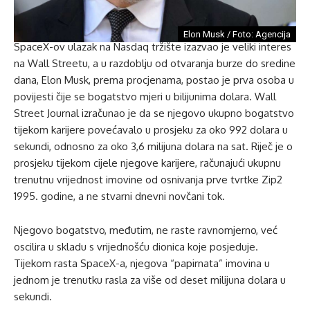
Elon Musk / Foto: Agencija
SpaceX-ov ulazak na Nasdaq tržište izazvao je veliki interes
na Wall Streetu, a u razdoblju od otvaranja burze do sredine
dana, Elon Musk, prema procjenama, postao je prva osoba u
povijesti čije se bogatstvo mjeri u bilijunima dolara. Wall
Street Journal izračunao je da se njegovo ukupno bogatstvo
tijekom karijere povećavalo u prosjeku za oko 992 dolara u
sekundi, odnosno za oko 3,6 milijuna dolara na sat. Riječ je o
prosjeku tijekom cijele njegove karijere, računajući ukupnu
trenutnu vrijednost imovine od osnivanja prve tvrtke Zip2
1995. godine, a ne stvarni dnevni novčani tok.
Njegovo bogatstvo, međutim, ne raste ravnomjerno, već
oscilira u skladu s vrijednošću dionica koje posjeduje.
Tijekom rasta SpaceX-a, njegova “papirnata” imovina u
jednom je trenutku rasla za više od deset milijuna dolara u
sekundi.