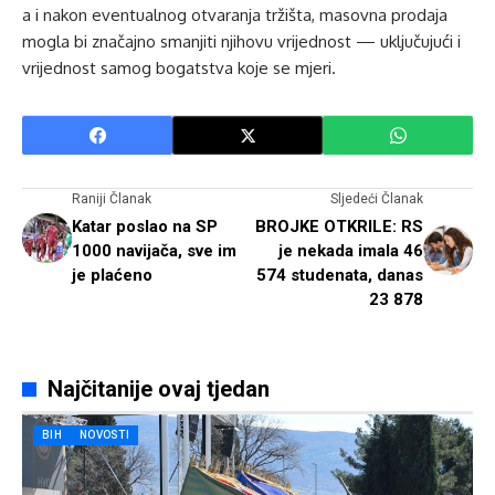
a i nakon eventualnog otvaranja tržišta, masovna prodaja
mogla bi značajno smanjiti njihovu vrijednost — uključujući i
vrijednost samog bogatstva koje se mjeri.
Raniji Članak
Sljedeći Članak
Katar poslao na SP
BROJKE OTKRILE: RS
1000 navijača, sve im
je nekada imala 46
je plaćeno
574 studenata, danas
23 878
Najčitanije ovaj tjedan
BIH
NOVOSTI