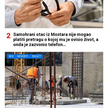
Samohrani otac iz Mostara nije mogao
platiti pretragu o kojoj mu je ovisio život, a
onda je zazvonio telefon…
BIH
NOVOSTI
SVIJET