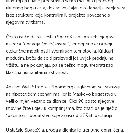
filantropija i dalje predstavlja samo mali dio njegovog
ukupnog bogatstva, dok se značajan dio donacija usmjerava
kroz strukture koje kontrolira ili projekte povezane s
njegovim tvrtkama.
Često ističe da su Tesla i SpaceX sami po sebi njegova
najveća “donacija čovječanstvu”, jer doprinose razvoju
električne mobilnosti i svemirskih tehnologija. Kritičari,
međutim, ističu da se ti proizvodi još uvijek prodaju na
tržištu, a ne poklanjaju, pa se teško mogu tretirati kao
klasična humanitarna aktivnost.
Analize Wall Streeta i Bloomberga uglavnom se zasnivaju
na hipotetičkim scenarijima, jer je Maskovo bogatstvo u
velikoj mjeri vezano za dionice. Oko 90 posto njegove
imovine čine udjeli u kompanijama, što znači da je riječ o
“papirnom” bogatstvu koje zavisi od tržišnih oscilacija.
U slučaju SpaceX-a, prodaja dionica je trenutno ograničena,