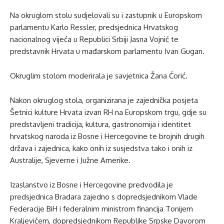
Na okruglom stolu sudjelovali su i zastupnik u Europskom
parlamentu Karlo Ressler, predsjednica Hrvatskog
nacionalnog vijeća u Republici Srbiji Jasna Vojnić te
predstavnik Hrvata u mađarskom parlamentu Ivan Gugan.
Okruglim stolom moderirala je savjetnica Žana Ćorić.
Nakon okruglog stola, organizirana je zajednička posjeta
Šetnici kulture Hrvata izvan RH na Europskom trgu, gdje su
predstavljeni tradicija, kultura, gastronomija i identitet
hrvatskog naroda iz Bosne i Hercegovine te brojnih drugih
država i zajednica, kako onih iz susjedstva tako i onih iz
Australije, Sjeverne i Južne Amerike.
Izaslanstvo iz Bosne i Hercegovine predvodila je
predsjednica Bradara zajedno s dopredsjednikom Vlade
Federacije BiH i federalnim ministrom financija Tonijem
Kraljevićem, dopredsjednikom Republike Srpske Davorom