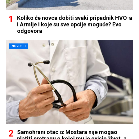
Koliko će novca dobiti svaki pripadnik HVO-a
i Armije i koje su sve opcije moguće? Evo
odgovora
NOVOSTI
Samohrani otac iz Mostara nije mogao
platiti pretragu o kojoj mu je ovisio život, a