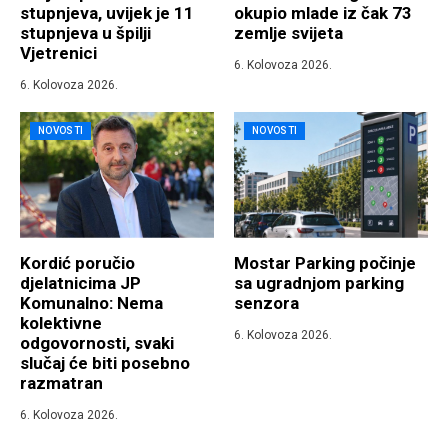
stupnjeva, uvijek je 11
okupio mlade iz čak 73
stupnjeva u špilji
zemlje svijeta
Vjetrenici
6. Kolovoza 2026.
6. Kolovoza 2026.
NOVOSTI
NOVOSTI
Kordić poručio
Mostar Parking počinje
djelatnicima JP
sa ugradnjom parking
Komunalno: Nema
senzora
kolektivne
6. Kolovoza 2026.
odgovornosti, svaki
slučaj će biti posebno
razmatran
6. Kolovoza 2026.