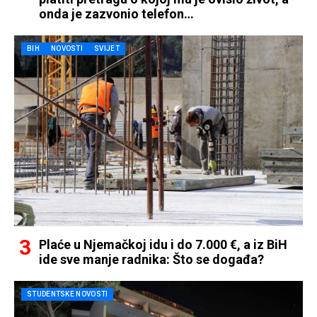
onda je zazvonio telefon…
BIH
NOVOSTI
SVIJET
Plaće u Njemačkoj idu i do 7.000 €, a iz BiH
ide sve manje radnika: Što se događa?
STUDENTSKE NOVOSTI