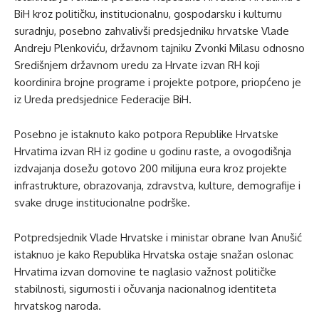
BiH kroz političku, institucionalnu, gospodarsku i kulturnu
suradnju, posebno zahvalivši predsjedniku hrvatske Vlade
Andreju Plenkoviću, državnom tajniku Zvonki Milasu odnosno
Središnjem državnom uredu za Hrvate izvan RH koji
koordinira brojne programe i projekte potpore, priopćeno je
iz Ureda predsjednice Federacije BiH.
Posebno je istaknuto kako potpora Republike Hrvatske
Hrvatima izvan RH iz godine u godinu raste, a ovogodišnja
izdvajanja dosežu gotovo 200 milijuna eura kroz projekte
infrastrukture, obrazovanja, zdravstva, kulture, demografije i
svake druge institucionalne podrške.
Potpredsjednik Vlade Hrvatske i ministar obrane Ivan Anušić
istaknuo je kako Republika Hrvatska ostaje snažan oslonac
Hrvatima izvan domovine te naglasio važnost političke
stabilnosti, sigurnosti i očuvanja nacionalnog identiteta
hrvatskog naroda.