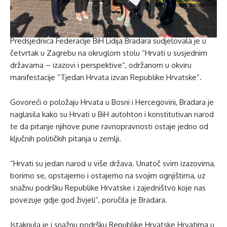
Predsjednica Federacije BiH Lidija Bradara sudjelovala je u
četvrtak u Zagrebu na okruglom stolu “Hrvati u susjednim
državama – izazovi i perspektive“, održanom u okviru
manifestacije “Tjedan Hrvata izvan Republike Hrvatske”.
Govoreći o položaju Hrvata u Bosni i Hercegovini, Bradara je
naglasila kako su Hrvati u BiH autohton i konstitutivan narod
te da pitanje njihove pune ravnopravnosti ostaje jedno od
ključnih političkih pitanja u zemlji.
“Hrvati su jedan narod u više država. Unatoč svim izazovima,
borimo se, opstajemo i ostajemo na svojim ognjištima, uz
snažnu podršku Republike Hrvatske i zajedništvo koje nas
povezuje gdje god živjeli”, poručila je Bradara.
Istaknula je i snažnu podršku Republike Hrvatske Hrvatima u