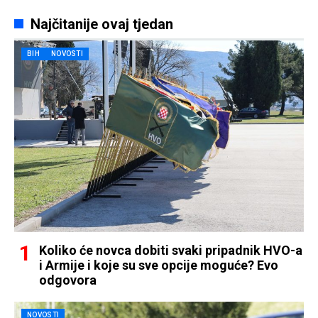
Najčitanije ovaj tjedan
BIH
NOVOSTI
Koliko će novca dobiti svaki pripadnik HVO-a
i Armije i koje su sve opcije moguće? Evo
odgovora
NOVOSTI