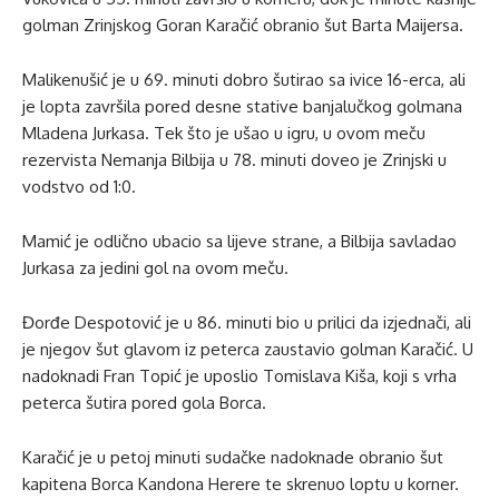
golman Zrinjskog Goran Karačić obranio šut Barta Maijersa.
Malikenušić je u 69. minuti dobro šutirao sa ivice 16-erca, ali
je lopta završila pored desne stative banjalučkog golmana
Mladena Jurkasa. Tek što je ušao u igru, u ovom meču
rezervista Nemanja Bilbija u 78. minuti doveo je Zrinjski u
vodstvo od 1:0.
Mamić je odlično ubacio sa lijeve strane, a Bilbija savladao
Jurkasa za jedini gol na ovom meču.
Đorđe Despotović je u 86. minuti bio u prilici da izjednači, ali
je njegov šut glavom iz peterca zaustavio golman Karačić. U
nadoknadi Fran Topić je uposlio Tomislava Kiša, koji s vrha
peterca šutira pored gola Borca.
Karačić je u petoj minuti sudačke nadoknade obranio šut
kapitena Borca Kandona Herere te skrenuo loptu u korner.