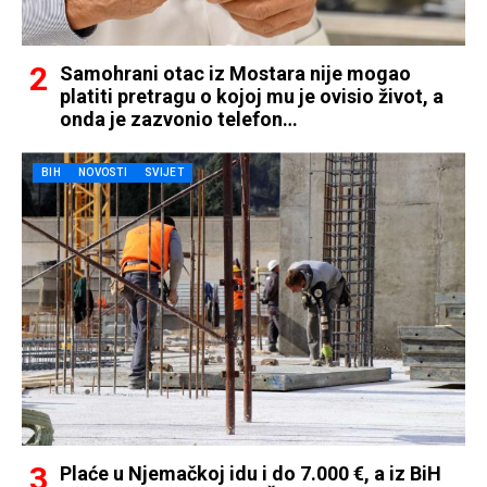
Samohrani otac iz Mostara nije mogao
platiti pretragu o kojoj mu je ovisio život, a
onda je zazvonio telefon…
BIH
NOVOSTI
SVIJET
Plaće u Njemačkoj idu i do 7.000 €, a iz BiH