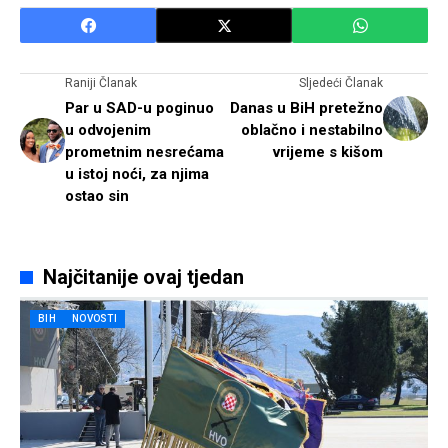
Raniji Članak
Sljedeći Članak
Par u SAD-u poginuo
Danas u BiH pretežno
u odvojenim
oblačno i nestabilno
prometnim nesrećama
vrijeme s kišom
u istoj noći, za njima
ostao sin
Najčitanije ovaj tjedan
BIH
NOVOSTI