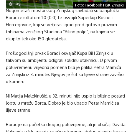
Foto: Facebook HŠK Zrinjski
Nogometaši mostarskog Zrinjskog savladali su banjalučki
Borac rezultatom 1:0 (0:0) te osvojili Superkup Bosne i
Hercegovine, koji se večeras igrao pred gotovo praznim
tribinama zeničkog Stadiona “Bilino polje”, na kojima se
okupilo tek oko 150 gledatelja.
Prošlogodišnji prvak Borac i osvajač Kupa BiH Zrinjski u
takvom su ambijentu odigrali solidnu utakmicu. U prvom
poluvremenu vrijedna pomena bila je prilika Petra Mamića
za Zrinjski iz 3. minute. Njegov je šut sa lijeve strane završio
u korneru.
Ni Matija Malekinušić, u 32. minuti, nije uspio iz blizine poslati
loptu u mrežu Borca. Dobro je bio ubacio Petar Mamić sa
lijeve strane.
Borac je na početku drugog poluvrijeme, ali je ubačaj Davida
Vukovića u 55. minuti završio u korneru, dok je minute kasnije