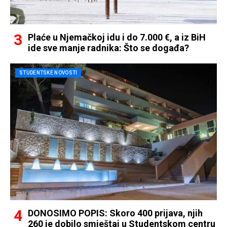
Plaće u Njemačkoj idu i do 7.000 €, a iz BiH
ide sve manje radnika: Što se događa?
STUDENTSKE NOVOSTI
DONOSIMO POPIS: Skoro 400 prijava, njih
260 je dobilo smještaj u Studentskom centru