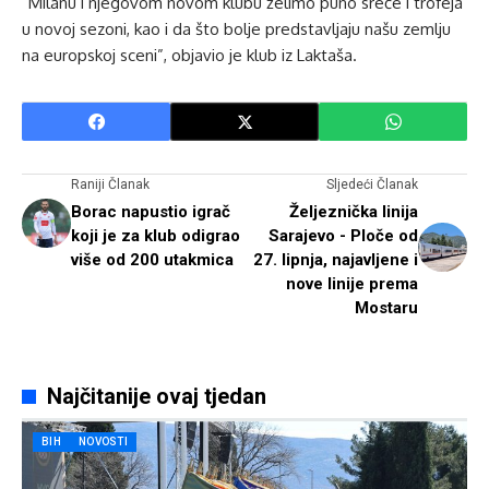
“Milanu i njegovom novom klubu želimo puno sreće i trofeja
u novoj sezoni, kao i da što bolje predstavljaju našu zemlju
na europskoj sceni”, objavio je klub iz Laktaša.
Raniji Članak
Sljedeći Članak
Borac napustio igrač
Željeznička linija
koji je za klub odigrao
Sarajevo - Ploče od
više od 200 utakmica
27. lipnja, najavljene i
nove linije prema
Mostaru
Najčitanije ovaj tjedan
BIH
NOVOSTI