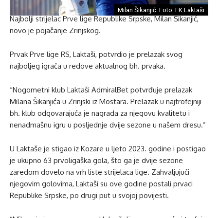
Milan Šikanjić. Foto: FK Laktaši
Najbolji strijelac Prve lige Republike Srpske, Milan Šikanjić,
novo je pojačanje Zrinjskog.
Prvak Prve lige RS, Laktaši, potvrdio je prelazak svog
najboljeg igrača u redove aktualnog bh. prvaka.
“Nogometni klub Laktaši AdmiralBet potvrđuje prelazak
Milana Šikanjića u Zrinjski iz Mostara. Prelazak u najtrofejniji
bh. klub odgovarajuća je nagrada za njegovu kvalitetu i
nenadmašnu igru ​​u posljednje dvije sezone u našem dresu.”
U Laktaše je stigao iz Kozare u ljeto 2023. godine i postigao
je ukupno 63 prvoligaška gola, što ga je dvije sezone
zaredom dovelo na vrh liste strijelaca lige. Zahvaljujući
njegovim golovima, Laktaši su ove godine postali prvaci
Republike Srpske, po drugi put u svojoj povijesti.