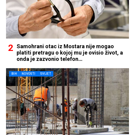
Samohrani otac iz Mostara nije mogao
platiti pretragu o kojoj mu je ovisio život, a
onda je zazvonio telefon…
BIH
NOVOSTI
SVIJET